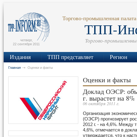
сьмо
айта
Торгово-промышленная палата
ТПП-Ин
Торгово-промышленны
четверг,
22 сентября 2011
Издания
ТПП представляет
Регион
Главная
Оценки и факты
Оценки и факты
Доклад ОЭСР: объ
г. вырастет на 8%
06 октября 2011 г.
Организация экономическ
(ОЭСР) прогнозирует рост
2012 г. - на 4,6%. Между
4,6%, отмечается в докл
утверждается, что к нас