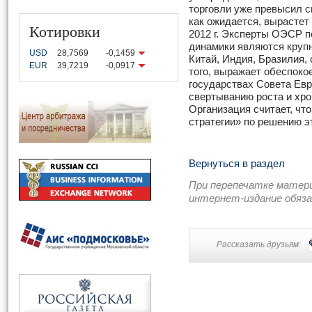
торговли уже превысил с
как ожидается, вырастет 
Котировки
2012 г. Эксперты ОЭСР п
динамики являются крупн
USD
28,7569
-0,1459
Китай, Индия, Бразилия
EUR
39,7219
-0,0917
того, выражает обеспокое
государствах Совета Ев
свертыванию роста и хро
Организация считает, чт
стратегии» по решению э
Вернуться в раздел
При перепечатке матер
интернет-издание обяз
Рассказать друзьям: