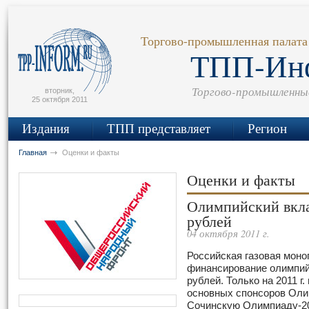
сьмо
айта
Торгово-промышленная палата
ТПП-Ин
Торгово-промышленны
вторник,
25 октября 2011
Издания
ТПП представляет
Регион
Главная
Оценки и факты
Оценки и факты
Олимпийский вкла
рублей
04 октября 2011 г.
Российская газовая моно
финансирование олимпий
рублей. Только на 2011 г
основных спонсоров Оли
Сочинскую Олимпиаду-20