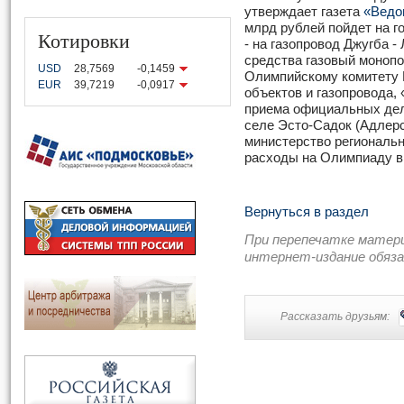
утверждает газета
«Ведо
млрд рублей пойдет на г
Котировки
- на газопровод Джугба -
средства газовый моноп
USD
28,7569
-0,1459
Олимпийскому комитету 
EUR
39,7219
-0,0917
объектов и газопровода,
приема официальных дел
селе Эсто-Садок (Адлерск
министерство региональн
расходы на Олимпиаду в
Вернуться в раздел
При перепечатке матер
интернет-издание обяз
Рассказать друзьям: