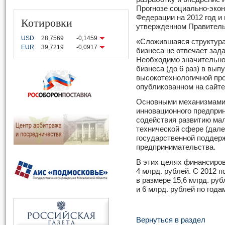
Прогнозе социально-экон
Федерации на 2012 год и
Котировки
утвержденном Правитель
USD
28,7569
-0,1459
«Сложившаяся структура 
EUR
39,7219
-0,0917
бизнеса не отвечает зад
Необходимо значительно
бизнеса (до 6 раз) в вып
высокотехнологичной про
опубликованном на сайт
Основными механизмами 
инновационного предпри
содействия развитию ма
технической сфере (дале
государственной поддерж
предпринимательства.
В этих целях финансиров
4 млрд. рублей. С 2012 
в размере 15,6 млрд. руб
и 6 млрд. рублей по года
Вернуться в раздел