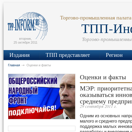
сьмо
айта
Торгово-промышленная палата
ТПП-Ин
Торгово-промышленны
вторник,
25 октября 2011
Издания
ТПП представляет
Регион
Главная
Оценки и факты
Оценки и факты
МЭР: приоритетна
оказываться инно
среднему предпри
29 сентября 2011 г.
Одним из основных напр
малого и среднего предпр
поддержка малых иннов
разработку и внедрение 