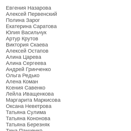
Евгения Назарова
Алексей Первенский
Полина Зарог
Екатерина Саратова
Юлия Васильчук
Артур Крутов
Виктория Скаева
Алексей Остапов
Алина Царева
Алина Сергеева
Андрей Гринченко
Ольга Редько
Алена Коман
Ксения Савенко
Лейла Иващенкова
Маргарита Маркисова
Оксана Неветрова
Татьяна Сулима
Татьяна Кононова
Татьяна Березняк
Тина Панченко