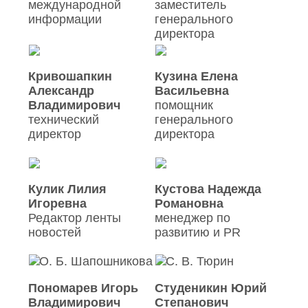
международной
заместитель
информации
генерального
директора
Кривошапкин
Кузина Елена
Александр
Васильевна
Владимирович
помощник
технический
генерального
директор
директора
Кулик Лилия
Кустова Надежда
Игоревна
Романовна
Редактор ленты
менеджер по
новостей
развитию и PR
Пономарев Игорь
Студеникин Юрий
Владимирович
Степанович