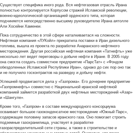
Существует специфика иного рода. Вся нефтегазовая отрасль Ирана
полностью контролируется Корпусом стражей Исламской революции,
военно-идеологической организацией орденского типа, которая
подчиняется непосредственно высшему руководителю Ирана аятолле
Али Хосейни Хаменеи.
Пока сотрудничество в этой сфере наталкиваетася на сложности.
Нефтяная компания «ЛУКойл» прекратила поставки в Иран дизельного
топлива, вышла из проекта по разработке Анаранского нефтяного
месторождения. Другая российская нефтяная компания «Татнефть» уже
несколько лет ведет переговоры о добыче нефти в Иране. В 2005 году
она смогла создать совместное предприятие «ПарсТат» с «Фондом
обездоленных Исламской Республики Иран», однако до сих пор оно так
и не получило госконтрактов на разведку и добычу нефти.
Успешней продвигаются дела у «Газпрома». Его дочернее предприятие
«Газпромнефть» совместно с Национальной иранской нефтяной
компанией займется разработкой двух нефтяных месторождений «Азар»
и «Шангуле».
Кроме того, «Газпром» в составе международного консорциума
осваивает большое газоконденсатное месторождение «Южный Парс»,
содержащее половину запасов иранского газа. Оно помогает строить
подземные газохранилища, участвует в разработке
газораспределительной сети страны, а также в строительстве и