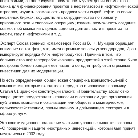
нефтехимии, а также изучить возможность учреждения совместного
банка для финансирования проектов в нефтегазовой и нефтехимической
отраслях; изучить возможность продажи части сырой нефти на своих
нефтяных биржах; осуществлять сотрудничество по транзиту
природного газа и своповым операциям; изучить возможность создания
совместной компании с целью ведения деятельности в проектах по
нефти, газу и нефтехимии и т. д.
Эксперт Союза военных исламоведов России В. Ф. Муниров обращает
внимание на тот факт, что, имея огромные запасы углеводородов, Иран
импортирует порядка 40 % нефтепродуктов. Причина в том, что
большинство нефтеперерабатывающих предприятий в этой стране было
построено более тридцати лет назад, и сегодня требуются огромные
инвестиции для их модернизации.
Но есть определенная юридическая специфика взаимоотношений с
компаниями, которые вкладывают средства в иранскую экономику.
Статья 81 иранской конституции гласит: «Правительству абсолютно
запрещается предоставлять концессии иностранцам для организации
публичных компаний и организаций или обществ в коммерческом,
сельскохозяйственном, промышленном и добывающем секторах и в
сфере услуг».
Это конституционное положение частично уравновешивается законом
«О поощрении и защите иностранных инвестиций», который был принят
меджлисом в 2002 году.