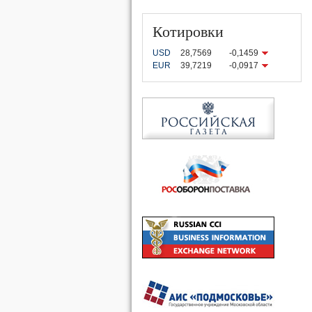
Котировки
USD
28,7569
-0,1459
EUR
39,7219
-0,0917