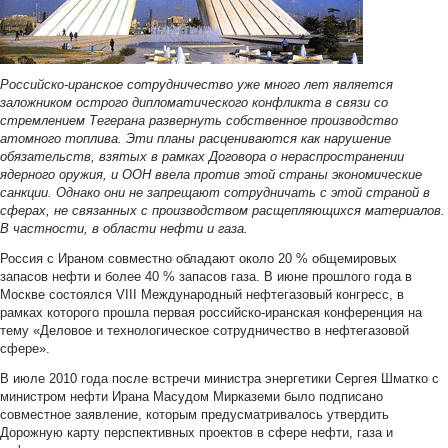
Российско-иранское сотрудничество уже много лет является
заложником острого дипломатического конфликта в связи со
стремлением Тегерана развернуть собственное производство
атомного топлива. Эти планы расцениваются как нарушение
обязательств, взятых в рамках Договора о нераспространении
ядерного оружия, и ООН ввела против этой страны экономические
санкции. Однако они не запрещают сотрудничать с этой страной в
сферах, не связанных с производством расщепляющихся материалов.
В частности, в области нефти и газа.
Россия с Ираном совместно обладают около 20 % общемировых
запасов нефти и более 40 % запасов газа. В июне прошлого года в
Москве состоялся VIII Международный нефтегазовый конгресс, в
рамках которого прошла первая российско-иранская конференция на
тему «Деловое и технологическое сотрудничество в нефтегазовой
сфере».
В июле 2010 года после встречи министра энергетики Сергея Шматко с
министром нефти Ирана Масудом Мирказеми было подписано
совместное заявление, которым предусматривалось утвердить
Дорожную карту перспективных проектов в сфере нефти, газа и