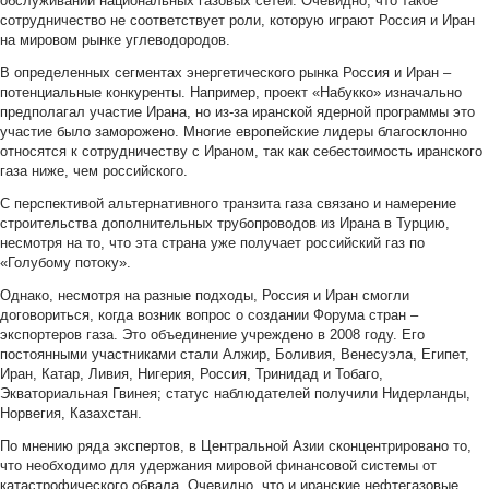
обслуживании национальных газовых сетей. Очевидно, что такое
сотрудничество не соответствует роли, которую играют Россия и Иран
на мировом рынке углеводородов.
В определенных сегментах энергетического рынка Россия и Иран –
потенциальные конкуренты. Например, проект «Набукко» изначально
предполагал участие Ирана, но из-за иранской ядерной программы это
участие было заморожено. Многие европейские лидеры благосклонно
относятся к сотрудничеству с Ираном, так как себестоимость иранского
газа ниже, чем российского.
С перспективой альтернативного транзита газа связано и намерение
строительства дополнительных трубопроводов из Ирана в Турцию,
несмотря на то, что эта страна уже получает российский газ по
«Голубому потоку».
Однако, несмотря на разные подходы, Россия и Иран смогли
договориться, когда возник вопрос о создании Форума стран –
экспортеров газа. Это объединение учреждено в 2008 году. Его
постоянными участниками стали Алжир, Боливия, Венесуэла, Египет,
Иран, Катар, Ливия, Нигерия, Россия, Тринидад и Тобаго,
Экваториальная Гвинея; статус наблюдателей получили Нидерланды,
Норвегия, Казахстан.
По мнению ряда экспертов, в Центральной Азии сконцентрировано то,
что необходимо для удержания мировой финансовой системы от
катастрофического обвала. Очевидно, что и иранские нефтегазовые