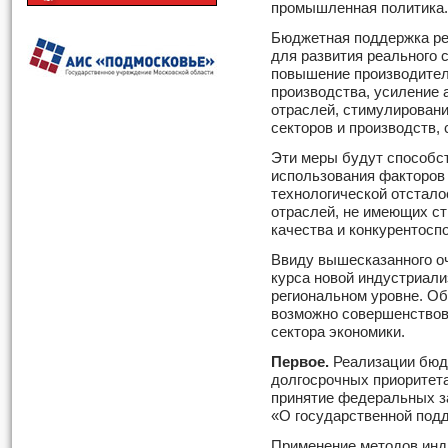
промышленная политика.
Бюджетная поддержка р
для развития реального 
повышение производител
производства, усиление
отраслей, стимулирован
секторов и производств,
Эти меры будут способс
использования факторов
технологической отстал
отраслей, не имеющих с
качества и конкурентосп
Ввиду вышесказанного о
курса новой индустриали
региональном уровне. Об
возможно совершенствов
сектора экономики.
Первое.
Реализации бюд
долгосрочных приоритет
принятие федеральных з
«О государственной под
Применение методов инд