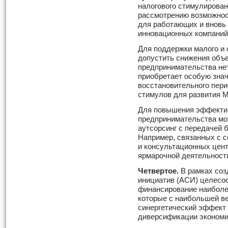
налогового стимулирован
рассмотрению возможнос
для работающих и вновь
инновационных компаний
Для поддержки малого и 
допустить снижения объ
предпринимательства нет
приобретает особую знач
восстановительного пер
стимулов для развития 
Для повышения эффекти
предпринимательства мо
аутсорсинг с передачей 
Например, связанных с 
и консультационных цент
ярмарочной деятельност
Четвертое.
В рамках соз
инициатив (АСИ) целесо
финансирование наиболе
которые с наибольшей в
синергетический эффект 
диверсификации экономи