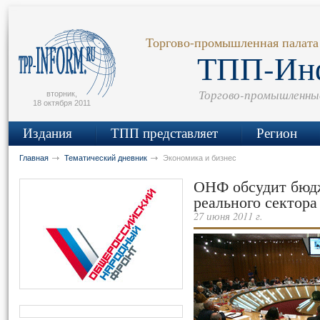
сьмо
айта
Торгово-промышленная палата
ТПП-Ин
Торгово-промышленны
вторник,
18 октября 2011
Издания
ТПП представляет
Регион
Главная
Тематический дневник
Экономика и бизнес
ОНФ обсудит бюд
реального сектора
27 июня 2011 г.