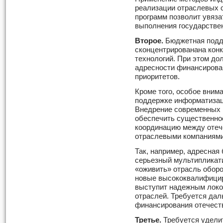
реализации отраслевых 
программ позволит увяза
выполнения государствен
Второе.
Бюджетная подд
сконцентрированана кон
технологий. При этом до
адресности финансирова
приоритетов.
Кроме того, особое вним
поддержке информатизац
Внедрение современных 
обеспечить существенное
координацию между оте
отраслевыми компаниями
Так, например, адресна
серьезный мультипликати
«оживить» отрасль оборо
новые высококвалифицир
выступит надежным локо
отраслей. Требуется да
финансирования отечес
Третье.
Требуется удели