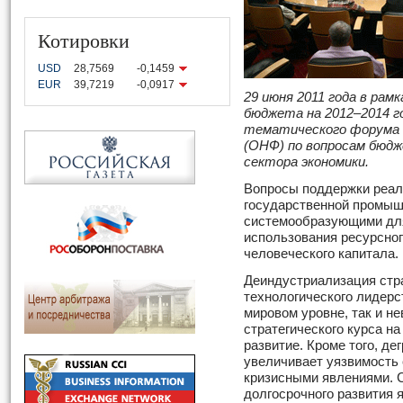
Котировки
USD
28,7569
-0,1459
EUR
39,7219
-0,0917
29 июня 2011 года в рам
бюджета на 2012
–
2014 
тематического форума 
(ОНФ) по вопросам бюдж
сектора экономики.
Вопросы поддержки реаль
государственной промыш
системообразующими для
использования ресурсног
человеческого капитала.
Деиндустриализация стра
технологического лидерс
мировом уровне, так и н
стратегического курса н
развитие. Кроме того, де
увеличивает уязвимость
кризисными явлениями. 
долгосрочного развития 