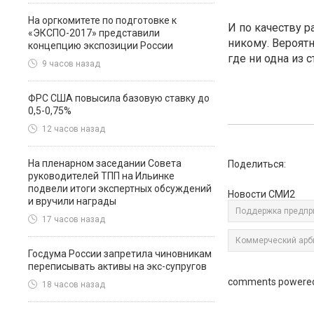
На оргкомитете по подготовке к
И по качеству р
«ЭКСПО-2017» представили
никому. Вероятн
концепцию экспозиции России
где ни одна из 
9 часов назад
ФРС США повысила базовую ставку до
0,5-0,75%
12 часов назад
На пленарном заседании Совета
Поделиться:
руководителей ТПП на Ильинке
подвели итоги экспертных обсуждений
Новости СМИ2
и вручили награды
Поддержка предпр
17 часов назад
Коммерческий арб
Госдума России запретила чиновникам
переписывать активы на экс-супругов
comments powere
18 часов назад