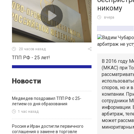
никому
вчера
20 часов назад
ТПП РФ - 25 лет!
В 2016 году 
(МКАС) при Т
рассматриват
Новости
использовать
споров, но и 
компании. Пр
Медведев поздравил ТПП РФ с 25-
сотрудники М
летием со дня образования
информации. 
1 час назад
арбитраж, те
может рассма
Россия и Иран достигли первичного
миноритарным
соглашения о замене в торговле