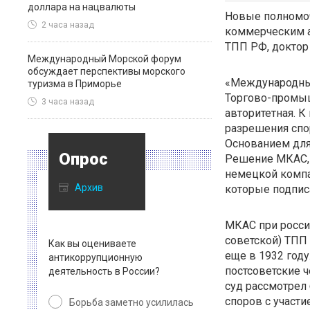
доллара на нацвалюты
Новые полномо
2 часа назад
коммерческим 
ТПП РФ, доктор
Международный Морской форум
обсуждает перспективы морского
«Международны
туризма в Приморье
Торгово-промыш
3 часа назад
авторитетная. К
разрешения спо
Основанием для
Опрос
Решение МКАС, 
немецкой компан
Архив
которые подпис
МКАС при росси
советской) ТПП
Как вы оцениваете
еще в 1932 году
антикоррупционную
постсоветские 
деятельность в России?
суд рассмотрел 
споров с участи
Борьба заметно усилилась