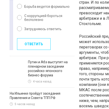
стран. И по кол
Борьба ведется формально
рассматриваем
превосходит на
С коррупцией бороться
арбитражи и в Л
бесполезно
Стокгольме.
Затрудняюсь ответить
Российский пре
может использо
ОТВЕТИТЬ
переговорах со
аргументы, что
арбитраж. При 
Путин и Абэ выступят на
применяется ро
пленарном заседании
право, например
российско-японского
того, стороны м
бизнес-форума
почти треть ко
4 часа назад
компании (они 
МКАС после рос
На Ильинке пройдут заседания
соотечественник
Правления и Совета ТПП РФ
ниже, чем, напр
5 часов назад
восемь шведски