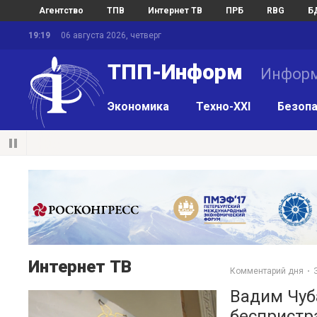
Агентство
ТПВ
Интернет ТВ
ПРБ
RBG
Б
19:19
06 августа 2026, четверг
ТПП-Информ
Информ
Экономика
Техно-XXI
Безопа
Интернет ТВ
Комментарий дня
Вадим Чуба
беспристр