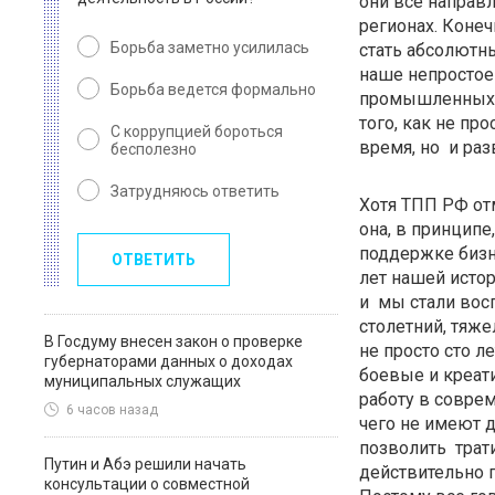
они все направ
регионах. Коне
Борьба заметно усилилась
стать абсолютн
наше непростое 
Борьба ведется формально
промышленных п
того, как не пр
С коррупцией бороться
время, но и ра
бесполезно
Затрудняюсь ответить
Хотя ТПП РФ отм
она, в принципе
поддержке бизне
ОТВЕТИТЬ
лет нашей истор
и мы стали вос
столетний, тяже
В Госдуму внесен закон о проверке
не просто сто л
губернаторами данных о доходах
боевые и креат
муниципальных служащих
работу в совре
6 часов назад
чего не имеют 
позволить трат
Путин и Абэ решили начать
действительно п
консультации о совместной