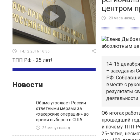
центром п
23 часа назад
14.12.2016 16:35
ТПП РФ - 25 лет!
14-15 декабря
– заседания 
РФ. Собравши
Новости
вместе с рук
результаты с
деятельности
Обама угрожает России
ответными мерами за
Об итогах рабо
«хакерские операции» во
прошедший год,
время выборов в США
и почему ТПП Р
26 минут назад
25-летие, несмо