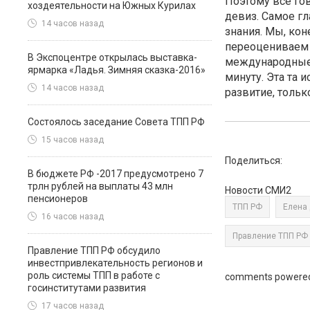
Поэтому все гов
хоздеятельности на Южных Курилах
девиз. Самое гл
14 часов назад
знания. Мы, кон
переоцениваем и
В Экспоцентре открылась выставка-
международные, 
ярмарка «Ладья. Зимняя сказка-2016»
минуту. Эта та 
14 часов назад
развитие, тольк
Состоялось заседание Совета ТПП РФ
15 часов назад
Поделиться:
В бюджете РФ -2017 предусмотрено 7
трлн рублей на выплаты 43 млн
Новости СМИ2
пенсионеров
ТПП РФ
Елена
16 часов назад
Правление ТПП РФ
Правление ТПП РФ обсудило
инвестпривлекательность регионов и
роль системы ТПП в работе с
comments powere
госинститутами развития
17 часов назад