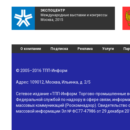
ЭКСПОЦЕНТР
Международные выставки и конгрессы
Москва, 2015
О компании
Подписка
Реклама
Услуги
Пар
© 2005–2016
ТПП-Информ
Адрес:
109012
,
Москва
,
Ильинка, д. 2/5
Сетевое издание «ТПП-Информ: Торгово-промышленные в
Федеральной службой по надзору в сфере связи, информа
массовых коммуникаций (Роскомнадзор). Свидетельство о
массовой информации Эл № ФС77-47986 от 29 декабря 201