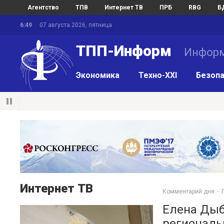
Агентство
ТПВ
Интернет ТВ
ПРБ
RBG
Б
6:49
07 августа 2026, пятница
ТПП-Информ
Информ
Экономика
Техно-XXI
Безопа
Интернет ТВ
Комментарий дня
Елена Дыб
региональ