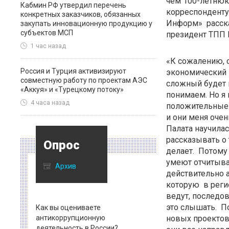
чем 100-летнюю
Кабмин РФ утвердил перечень
корреспонденту
конкретных заказчиков, обязанных
Информ» расска
закупать инновационную продукцию у
субъектов МСП
президент ТПП
1 час назад
«К сожалению,
Россия и Турция активизируют
экономический
совместную работу по проектам АЭС
сложный будет 
«Аккуя» и «Турецкому потоку»
понимаем. Но я
4 часа назад
положительные
и они меня оче
Палата научилас
рассказывать о 
Опрос
делает. Потому 
умеют отчитыват
Архив
действительно а
которую в реги
ведут, последов
это слышать. П
Как вы оцениваете
антикоррупционную
новых проектов 
деятельность в России?