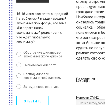
страну и стремя
преследует лишь
граждане такие
16-18 июня состоится очередной
Наиболее интер
Петербургский международный
оказались тради
экономический форум, его тема
социалка – обра
«На пороге новой
появляются и бо
экономической реальности».
Что ждет глобальную
что есть запро
экономику?
хотят больше з
судить по попул
Обострение финансово-
рамках которог
экономического кризиса
сделать свою ж
Экономический рост
Распад мировой
экономической системы
Поделиться:
Loading...
Затрудняюсь ответить
Новости СМИ2
ОТВЕТИТЬ
Бизнес и государс