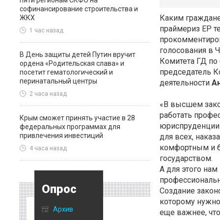
пяти регионам СКФО на
софинансирование строительства и
Каким граждане
ЖКХ
праймериз ЕР т
1 час назад
прокомментиров
голосования в 
В День защиты детей Путин вручит
Комитета ГД по
ордена «Родительская слава» и
председатель К
посетит гематологический и
перинатальный центры
деятельности
А
2 часа назад
«В высшем зако
работать профес
Крым сможет принять участие в 28
юриспруденции. 
федеральных программах для
привлечения инвестиций
для всех, наказ
комфортным и б
4 часа назад
государством.
А для этого нам
профессиональн
Опрос
Создание законо
которому нужно
Архив
еще важнее, чт