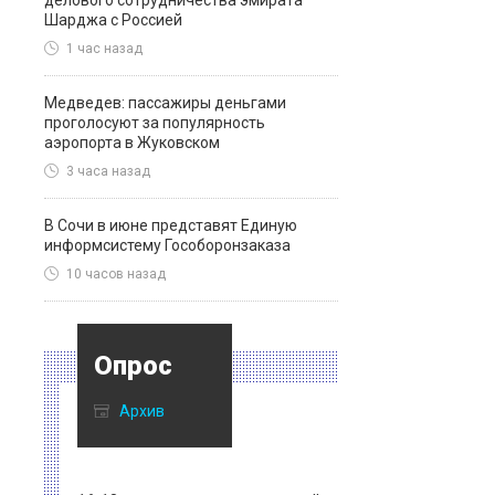
делового сотрудничества эмирата
Шарджа с Россией
1 час назад
Медведев: пассажиры деньгами
проголосуют за популярность
аэропорта в Жуковском
3 часа назад
В Сочи в июне представят Единую
информсистему Гособоронзаказа
10 часов назад
Опрос
Архив