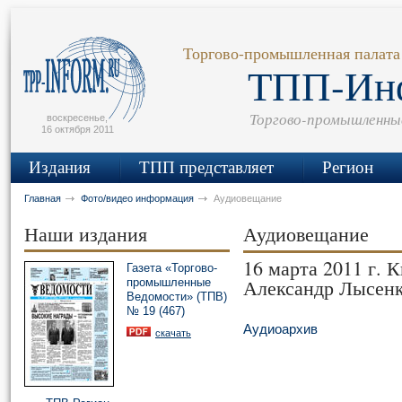
сьмо
айта
Торгово-промышленная палата
ТПП-Ин
Торгово-промышленны
воскресенье,
16 октября 2011
Издания
ТПП представляет
Регион
Главная
Фото/видео информация
Аудиовещание
Наши издания
Аудиовещание
16 марта 2011 г. 
Газета «Торгово-
Александр Лысенк
промышленные
Ведомости» (ТПВ)
№ 19 (467)
Аудиоархив
скачать