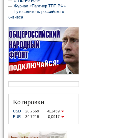
—
«ТПВ-Регион»
—
Журнал «Партнер ТПП РФ»
—
Путеводитель российского
бизнеса
Котировки
USD
28,7569
-0,1459
EUR
39,7219
-0,0917