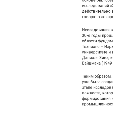
основе был соз
исследований «Х
действительно 
говорю о лекарс
Исследования в
30-е годы прошл
области фундаме
Технионе – Изра
университете и 
Даниэля Зива, 
Вайцмана (1949 
Таким образом, 
уже была создан
этапе исследов
важности, кото
формирования 
промышленност