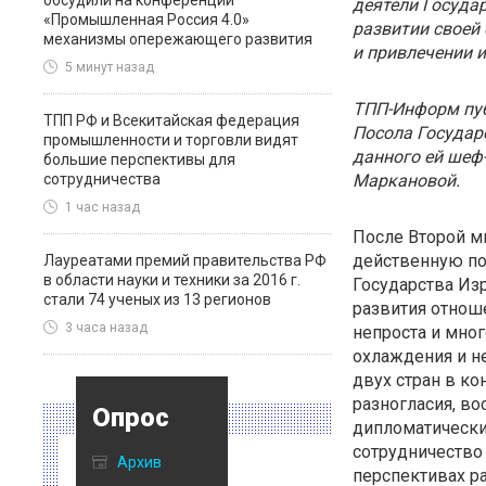
обсудили на конференции
деятели Госуда
«Промышленная Россия 4.0»
развитии своей
механизмы опережающего развития
и привлечении 
5 минут назад
ТПП-Информ пуб
ТПП РФ и Всекитайская федерация
Посола Государ
промышленности и торговли видят
данного ей шеф
большие перспективы для
сотрудничества
Маркановой.
1 час назад
После Второй м
действенную по
Лауреатами премий правительства РФ
в области науки и техники за 2016 г.
Государства Изр
стали 74 ученых из 13 регионов
развития отнош
3 часа назад
непроста и мног
охлаждения и н
двух стран в к
разногласия, во
Опрос
дипломатически
сотрудничество
Архив
перспективах р