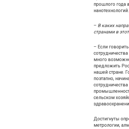
прошлого года 
нанотехнологи
–
В каких напра
странами в это
– Если говорить
сотрудничества
много возможно
предложить Росс
нашей стране. 
поэтапно, начин
сотрудничества
промышленности
сельском хозяйс
здравоохранени
Достигнуты опр
метрологии, алм