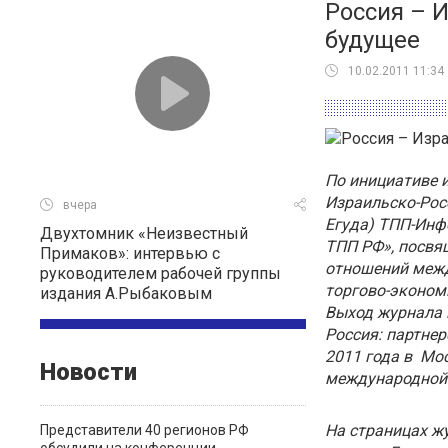
Россия – 
будущее
10.02.2011 11:34
По инициативе 
Израильско-Рос
вчера
Егуда) ТПП-Инф
Двухтомник «Неизвестный
ТПП РФ», посвя
Примаков»: интервью с
отношений межд
руководителем рабочей группы
торгово-экономи
издания А.Рыбаковым
Выход журнала 
Россия: партне
2011 года в Мо
Новости
международной 
На страницах ж
Представители 40 регионов РФ