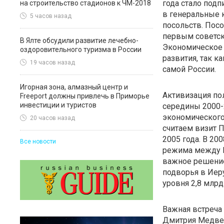
года стало подп
на строительство стадионов к ЧМ-2018
в генеральные к
5 часов назад
посольств. Пос
первым советск
В Ялте обсудили развитие лечебно-
Экономическое 
оздоровительного туризма в России
развития, так к
19 часов назад
самой России.
Игорная зона, алмазный центр и
Активизация пол
Freeport должны привлечь в Приморье
инвестиции и туристов
середины 2000-х
экономического
20 часов назад
считаем визит 
2005 года. В 20
Все новости
режима между И
важное решение
подворья в Иер
уровня 2,8 млр
Важная встреча
Дмитрия Медвед