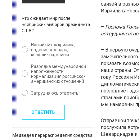
связей в разных
Израиль в Росс
Что ожидает мир после
ноябрьских выборов президента
–
Госпожа Голе
США?
сотрудничество
Новый виток кризиса,
– В первую очер
падение доллара,
конфликты, войны
замечательного 
показать возмо
Разрядка международной
наши страны. Эт
напряженности,
нормализация российско-
году Россия и 
американских отношений
дипломатических
последние годы
Затрудняюсь ответить
странами приобр
мы намерены п
ОТВЕТИТЬ
Отправной точк
послужила встр
Шеварднадзе и 
Медведев перераспределил средства