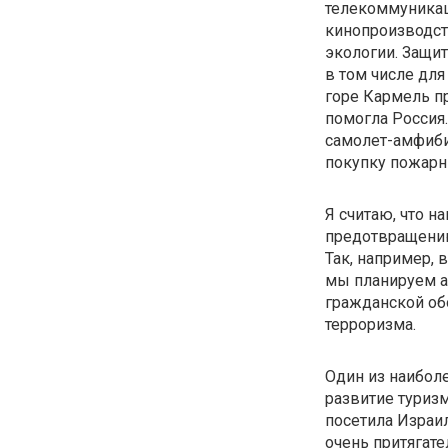
телекоммуникац
кинопроизводст
экологии. Защи
в том числе для
горе Кармель п
помогла Россия
самолет-амфиби
покупку пожарны
Я считаю, что 
предотвращению
Так, например, 
мы планируем а
гражданской об
терроризма.
Один из наиболе
развитие туризм
посетила Израил
очень притягате