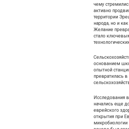
чему стремились
активно продви
территории Эре
народа, но и ка
Желание превра
стало ключевым
технологических
Сельскохозяйст
основанием шко
опытной станции
превратилась в
сельскохозяйст
Исследования в
начались еще д
еврейского здо
открытия при Е
микробиологии и