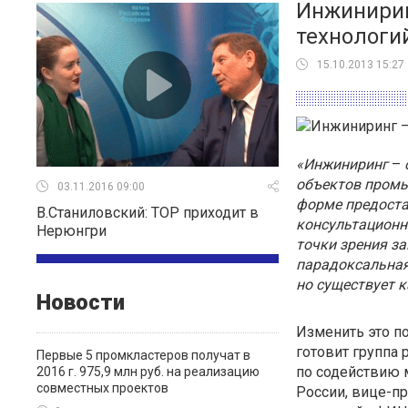
Инжинирин
технологи
15.10.2013 15:27
«Инжиниринг
–
объектов промы
03.11.2016 09:00
форме предоста
В.Станиловский: ТОР приходит в
консультационны
Нерюнгри
точки зрения за
парадоксальная
но существует к
Новости
Изменить это п
готовит группа 
Первые 5 промкластеров получат в
по содействию 
2016 г. 975,9 млн руб. на реализацию
совместных проектов
России, вице-п