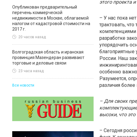
этого проекта и
Опубликован предварительный
перечень коммерческой
– У нас пока не
недвижимости в Москве, облагаемой
налогом от кадастровой стоимости на
трактовать, чт
2017 г.
компетенциями 
20 часов назад
разработке зако
упорядочить ос
благоприятные 
Волгоградская область и иранская
провинция Мазендеран развивают
России. Наш зак
торговые и деловые связи
инжиниринговая
особенно важно
23 часа назад
Разумеется, оп
различия более 
Все новости
– Для своих пр
комплектующие 
высоки, что это
– Сегодня росс