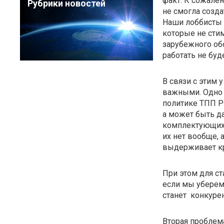
факт. К сожале
Рубрики новостей
не смогла созда
Наши лоббисты 
которые не сти
зарубежного обо
работать не буде
В связи с этим 
важными. Одно 
политике ТПП Р
а может быть д
комплектующих в
их нет вообще, 
выдерживает кр
При этом для с
если мы уберем
станет конкуре
Вторая проблема