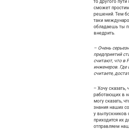
то другого пути
сможет простим
решений. Тем бо
таки междунаро
обладаешь ты п
внедрить.
– Очень серьез
предприятий ст
считают, что в 
инженеров. Где 
считаете, доста
– Хочу сказать,
работающих в н
могу сказать, ч
знания наших с
у выпускников о
приходится их д
отправляем наш