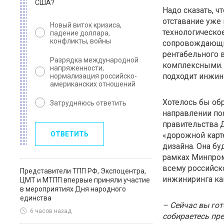
США?
Надо сказать, ч
отставание уже 
Новый виток кризиса,
технологическо
падение доллара,
конфликты, войны
сопровождающие
рентабельного 
Разрядка международной
комплексными. 
напряженности,
подходит инжин
нормализация российско-
американских отношений
Хотелось бы обр
Затрудняюсь ответить
направлении поя
правительства 
ОТВЕТИТЬ
«дорожной карт
дизайна. Она б
рамках Минпром
всему российск
Представители ТПП РФ, Экспоцентра,
инжиниринга ка
ЦМТ и МТПП впервые приняли участие
в мероприятиях Дня народного
единства
– Сейчас вы гот
6 часов назад
собираетесь пре