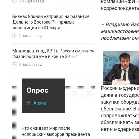
компаний «ФИ
0 минут назад
корреспонденты
Бизнес Японии направил на развитие
Дальнего Востока РФ прямые
– Владимир Вас
инвестиции на $1 млрд
машиностроении
2 часа назад
проблемами они
Медведев: спад ВВП в России сменится
фазой роста уже в конце 2016 г.
4 часа назад
России модерни
Опрос
даже в государ
закупки оборуд
Архив
обеспечение. В 
сопровождаться
обеспечивать за
Что ожидает мир после
нет и модерниза
ноябрьских выборов президента