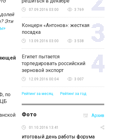
Что
решиться в декабре
07.09.2016 03:00
3 769
 долей
? Эти
Концерн «Антонов»: жесткая
ы»
посадка
13.09.2016 03:00
3 538
Египет пытается
ляющей
торпедировать российский
зерновой экспорт
12.09.2016 00:04
3 007
Ф, по
Рейтинг за месяц
Рейтинг за год
ЕЦБ
Фото
канской
Архив
01.10.2016 13:41
30.09.2016 16:47
итоговый день работы форума
Второй день рабо