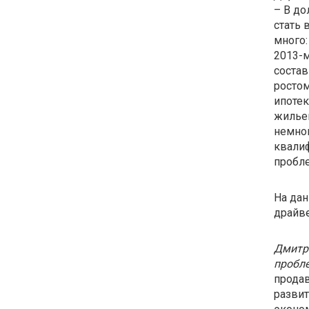
– В до
стать 
много:
2013-м
состав
ростом
ипотек
жильем
немног
квалиф
пробл
На дан
драйве
Дмитри
пробл
продав
развит