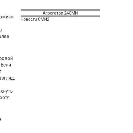
Агрегатор 24СМИ
номики
Новости СМИ2
а
олее
ировой
 Если
т
взгляд,
яхнуть
хотя
а