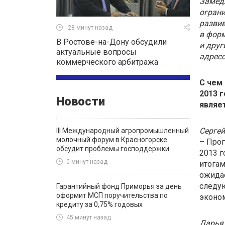
Замедл
ограни
развив
28 минут назад
в форм
В Ростове-на-Дону обсудили
и друг
актуальные вопросы
адрес
коммерческого арбитража
С чем
2013 
Новости
являе
Сергей
III Международный агропромышленный
молочный форум в Красногорске
– Прог
обсудит проблемы господдержки
2013 г
0 минут назад
итогам
ожидае
следую
Гарантийный фонд Приморья за день
оформит МСП поручительства по
эконом
кредиту за 0,75% годовых
45 минут назад
Дарья 