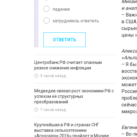
Михаил
и ана
падение
– Важн
затрудняюсь ответить
в США.
сырьев
цены н
ОТВЕТИТЬ
Алекса
«Альп
Центробанк РФ считает опасным
– Я бы
резкое снижение инфляции
восста
5 часов назад
эконом
может 
Медведев связал рост экономики РФ с
Россия
успехом её структурных
пробле
преобразований
сейчас
7 часов назад
макро
Крупнейшая в РФ и странах СНГ
Евгени
выставка сельхозтехники
– Во-п
«Агросалон-2016» пройдет в Москве