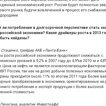
данный экономический рост. Россия будет полностью зав
ового рынка, будучи вовлеченной в процесс его снабжени
одородами.
 ли потребление в долгосрочной перспективе стать за
 российской экономики? Какие драйверы роста в 2013 г
 быть найдены?
 Стаценко, трейдер АКБ «Ланта-Банк»
:
ы роста российской экономики продолжают снижаться: с
изисных уровней в 9,2% в 2007 году до 4,9%в 2010-м и 4,8
. Цена на нефть не является основополагающим фактором
ВВП России, так как на долю добычи полезных ископаемых
раны приходится около 11% по итогам 2011 года. Более в
урные преобразования в экономике, ориентированные на 
ннего потребления и экспорт продукции с более высокой
ленной стоимостью.
Пичугина, аналитик Инвесткафе
: