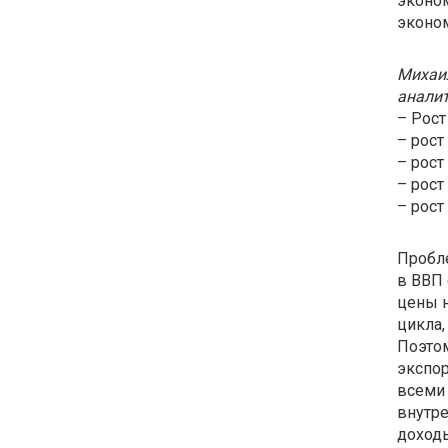
эконом
эконом
Михаил
анали
– Рост
– рост
– рост
– рост
– рост
Пробле
в ВВП 
цены н
цикла,
Поэтом
экспор
всеми 
внутре
доходы