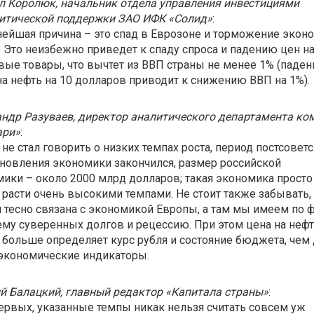
 Королюк, начальник отдела управления инвестициями
литической поддержки ЗАО ИФК «Солид»
:
ейшая причина – это спад в Еврозоне и торможение экон
 Это неизбежно приведет к спаду спроса и падению цен н
ые товары, что вычтет из ВВП страны не менее 1% (паден
а нефть на 10 долларов приводит к снижению ВВП на 1%).
ндр Разуваев, директор аналитического департамента ко
ари»
:
 не стал говорить о низких темпах роста, период постсовет
новления экономики закончился, размер российской
ики – около 2000 млрд долларов; такая экономика просто
расти очень высокими темпами. Не стоит также забывать, 
 тесно связана с экономикой Европы, а там мы имеем по 
му суверенных долгов и рецессию. При этом цена на неф
 больше определяет курс рубля и состояние бюджета, чем
экономические индикаторы.
й Балацкий, главный редактор «Капитала страны»
:
ервых, указанные темпы никак нельзя считать совсем уж