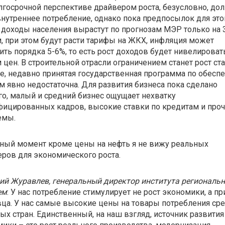
лгосрочной перспективе драйвером роста, безусловно, до
внутреннее потребление, однако пока предпосылок для это
 доходы населения вырастут по прогнозам МЭР только на 
, при этом будут расти тарифы на ЖКХ, инфляция может
ить порядка 5-6%, то есть рост доходов будет нивелироват
 цен. В строительной отрасли ограничением станет рост ст
е, недавно принятая государственная программа по обесп
 явно недостаточна. Для развития бизнеса пока сделано
о, малый и средний бизнес ощущает нехватку
ицированных кадров, высокие ставки по кредитам и про
емы.
ный момент кроме цены на нефть я не вижу реальных
ров для экономического роста.
й Журавлев, генеральный директор института региональ
ем
: У нас потребление стимулирует не рост экономики, а п
ца. У нас самые высокие цены на товары потребления ср
ых стран. Единственный, на наш взгляд, источник развития