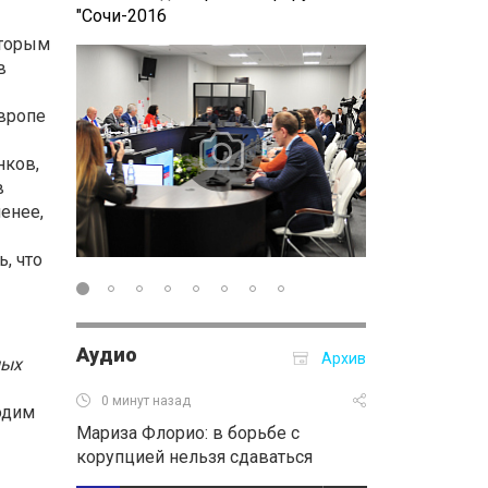
"Сочи-2016
"Сочи-2016"
оторым
в
Европе
нков,
в
енее,
, что
Аудио
Архив
ных
0 минут назад
одим
Мариза Флорио: в борьбе с
корупцией нельзя сдаваться