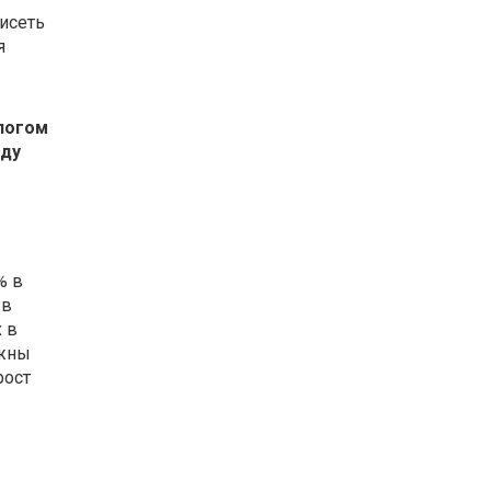
исеть
я
логом
оду
% в
 в
 в
ажны
рост