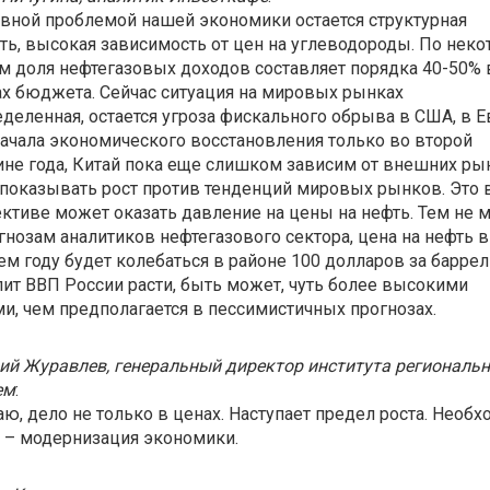
вной проблемой нашей экономики остается структурная
ть, высокая зависимость от цен на углеводороды. По нек
 доля нефтегазовых доходов составляет порядка 40-50% 
х бюджета. Сейчас ситуация на мировых рынках
деленная, остается угроза фискального обрыва в США, в 
ачала экономического восстановления только во второй
не года, Китай пока еще слишком зависим от внешних ры
показывать рост против тенденций мировых рынков. Это 
ктиве может оказать давление на цены на нефть. Тем не м
гнозам аналитиков нефтегазового сектора, цена на нефть в
м году будет колебаться в районе 100 долларов за баррель
ит ВВП России расти, быть может, чуть более высокими
и, чем предполагается в пессимистичных прогнозах.
й Журавлев, генеральный директор института региональ
ем
:
ю, дело не только в ценах. Наступает предел роста. Необх
 – модернизация экономики.