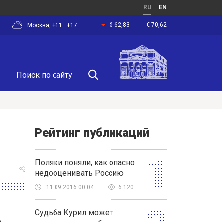
RU
EN
$ 62,83
€ 70,62
Москва, +11...+17
Рейтинг публикаций
Поляки поняли, как опасно
недооценивать Россию
11.09.2016 00:04
6 120
Судьба Курил может