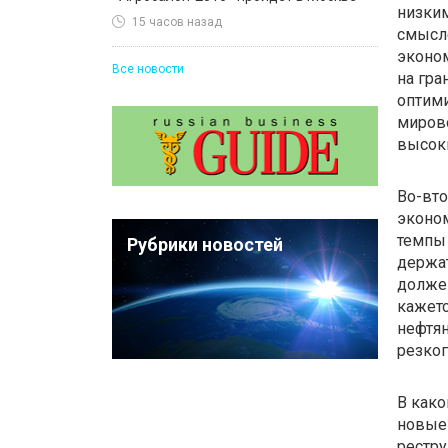
низким
15 часов назад
смысл
эконом
Все новости
на гра
оптими
мирово
высоки
Во-вто
эконом
темпы 
Рубрики новостей
держат
должен
кажетс
нефтян
резког
В како
новые 
рестру