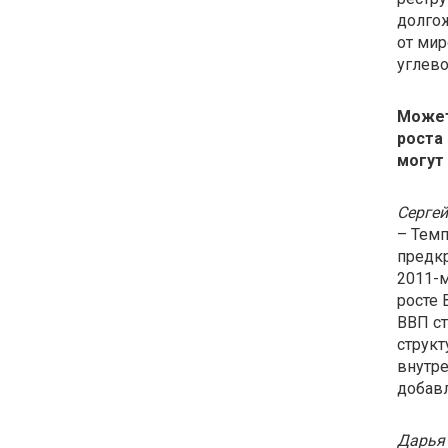
долгож
от мир
углев
Может
роста
могут
Сергей
– Темп
предкр
2011-м
росте 
ВВП ст
структ
внутре
добав
Дарья 