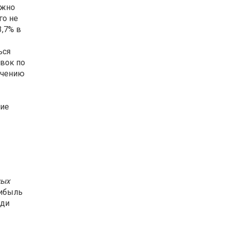
лжно
го не
3,7% в
ься
авок по
ечению
чие
ных
рибыль
еди