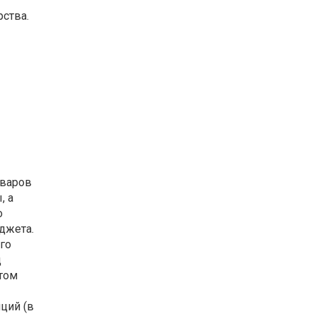
ства.
оваров
, а
о
джета.
го
д
стом
иций (в