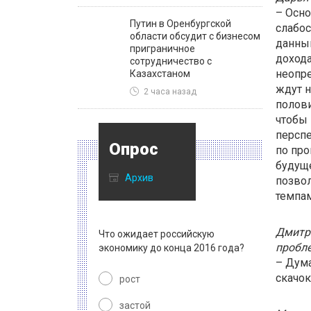
– Осно
Путин в Оренбургской
слабос
области обсудит с бизнесом
данным
приграничное
дохода
сотрудничество с
неопре
Казахстаном
ждут н
2 часа назад
полови
чтобы 
перспе
Опрос
по про
будуще
Архив
позвол
темпам
Дмитри
Что ожидает российскую
пробл
экономику до конца 2016 года?
– Дума
скачок
рост
застой