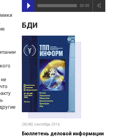
00:00
омики
а
БДИ
ие
мпании
ского
 не
что
факту
ть
 другие
28(48) сентябрь 2016
Бюллетень деловой информации