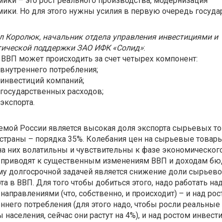
ики – это рост реального производства, модернизация
ики. Но для этого нужны усилия в первую очередь государ
 Королюк, начальник отдела управления инвестициями и
тической поддержки ЗАО ИФК «Солид»
:
 ВВП может происходить за счет четырех компонент:
 внутреннего потребления;
 инвестиций компаний;
 государственных расходов;
 экспорта.
мой России является высокая доля экспорта сырьевых т
страны – порядка 35%. Колебания цен на сырьевые товары
а них волатильны и чувствительны к фазе экономическог
 приводят к существенным изменениям ВВП и доходам бю
у долгосрочной задачей является снижение доли сырьево
та в ВВП. Для того чтобы добиться этого, надо работать на
направлениями (что, собственно, и происходит) – и над ро
ннего потребления (для этого надо, чтобы росли реальные
 населения, сейчас они растут на 4%), и над ростом инвест