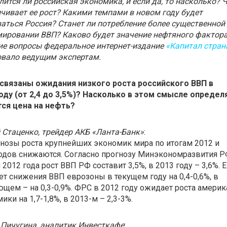
ится ли российская экономика, и если да, то насколько? 
чивает ее рост? Какими темпами в новом году будет
аться Россия? Станет ли потребление более существенной
ировании ВВП? Каково будет значение нефтяного фактора
ие вопросы федеральное интернет-издание
«Капитал стран
овало ведущим экспертам.
 связаны ожидания низкого роста российского ВВП в
году (от 2,4 до 3,5%)? Насколько в этом смысле опреде
тся цена на нефть?
 Стаценко, трейдер АКБ «Ланта-Банк»
:
нозы роста крупнейших экономик мира по итогам 2012 и
одов снижаются. Согласно прогнозу Минэкономразвития Р
 2012 года рост ВВП РФ составит 3,5%, в 2013 году – 3,6%. 
т снижения ВВП еврозоны в текущем году на 0,4-0,6%, в
щем – на 0,3-0,9%. ФРС в 2012 году ожидает роста амери
ики на 1,7-1,8%, в 2013-м – 2,3-3%.
Пичугина, аналитик Инвесткафе
: