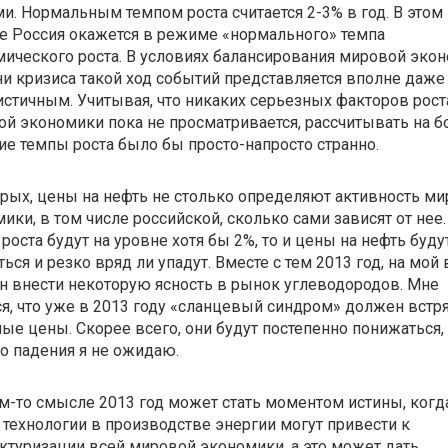
и. Нормальным темпом роста считается 2-3% в год. В этом
е Россия окажется в режиме «нормального» темпа
ического роста. В условиях балансирования мировой эко
ни кризиса такой ход событий представляется вполне даже
стичным. Учитывая, что никаких серьезных факторов рост
й экономики пока не просматривается, рассчитывать на б
е темпы роста было бы просто-напросто странно.
рых, цены на нефть не столько определяют активность м
ики, в том числе российской, сколько сами зависят от нее.
роста будут на уровне хотя бы 2%, то и цены на нефть буду
ься и резко вряд ли упадут. Вместе с тем 2013 год, на мой 
 внести некоторую ясность в рынок углеводородов. Мне
я, что уже в 2013 году «сланцевый синдром» должен встр
ые цены. Скорее всего, они будут постепенно понижаться, 
о падения я не ожидаю.
м-то смысле 2013 год может стать моментом истины, когд
технологии в производстве энергии могут привести к
ктуризации всей мировой экономики, а это может дать