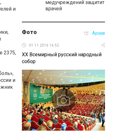
,
медучреждений защитит
врачей
елей и
Фото
ики,
Архив
е
01.11.2016 16:52
27.10.2016 17:
e 2375,
XX Всемирный русский народный
Презентация 
собор
Примаков»
боль»,
ссии и
ожник