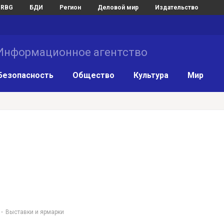
RBG
БДИ
Регион
Деловой мир
Издательство
нформационное агентство
Безопасность
Общество
Культура
Мир
Выставки и ярмарки