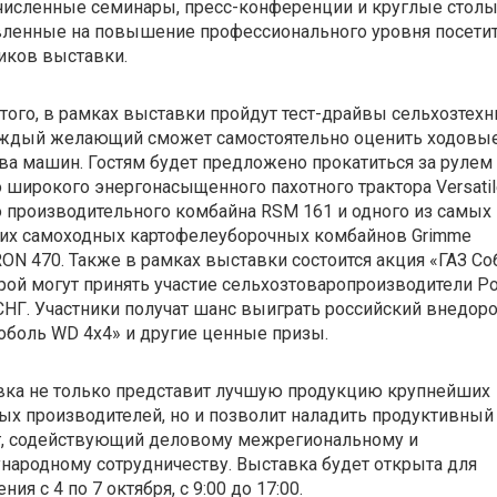
исленные семинары, пресс-конференции и круглые столы
вленные на повышение профессионального уровня посетит
иков выставки.
того, в рамках выставки пройдут тест-драйвы сельхозтехн
аждый желающий сможет самостоятельно оценить ходовы
ва машин. Гостям будет предложено прокатиться за рулем
 широкого энергонасыщенного пахотного трактора Versatil
 производительного комбайна RSM 161 и одного из самых
их самоходных картофелеуборочных комбайнов Grimme
ON 470. Также в рамках выставки состоится акция «ГАЗ Со
рой могут принять участие сельхозтоваропроизводители Ро
СНГ. Участники получат шанс выиграть российский внедор
оболь WD 4x4» и другие ценные призы.
вка не только представит лучшую продукцию крупнейших
х производителей, но и позволит наладить продуктивный
г, содействующий деловому межрегиональному и
ародному сотрудничеству. Выставка будет открыта для
ния с 4 по 7 октября, с 9:00 до 17:00.