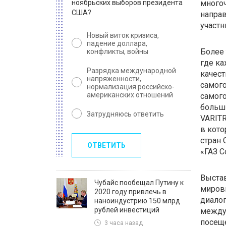
ноябрьских выборов президента
многоч
США?
напра
участн
Новый виток кризиса,
падение доллара,
Более 
конфликты, войны
где к
Разрядка международной
качест
напряженности,
самого
нормализация российско-
американских отношений
самого
больш
Затрудняюсь ответить
VARITR
в кото
стран 
ОТВЕТИТЬ
«ГАЗ С
Выста
Чубайс пообещал Путину к
мировы
2020 году привлечь в
диало
наноиндустрию 150 млрд
рублей инвестиций
междун
посеще
3 часа назад