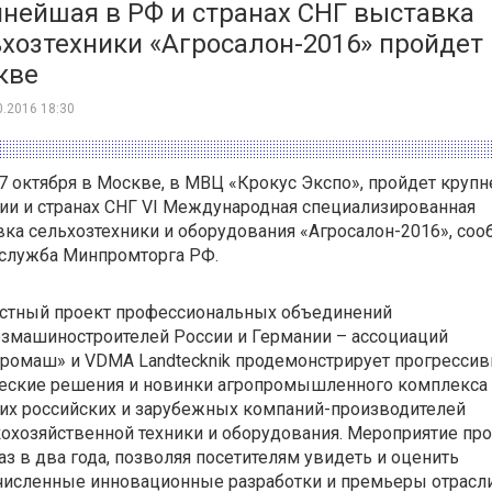
нейшая в РФ и странах СНГ выставка
хозтехники «Агросалон-2016» пройдет 
кве
0.2016 18:30
 7 октября в Москве, в МВЦ «Крокус Экспо», пройдет круп
ии и странах СНГ VI Международная специализированная
ка сельхозтехники и оборудования «Агросалон-2016», со
-служба Минпромторга РФ.
стный проект профессиональных объединений
змашиностроителей России и Германии – ассоциаций
ромаш» и VDMA Landtecknik продемонстрирует прогресси
ческие решения и новинки агропромышленного комплекса 
их российских и зарубежных компаний-производителей
охозяйственной техники и оборудования. Мероприятие пр
аз в два года, позволяя посетителям увидеть и оценить
численные инновационные разработки и премьеры отрасли