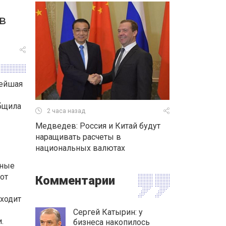
в
нейшая
общила
2 часа назад
Медведев: Россия и Китай будут
наращивать расчеты в
национальных валютах
вные
от
Комментарии
оходит
Сергей Катырин: у
.
бизнеса накопилось