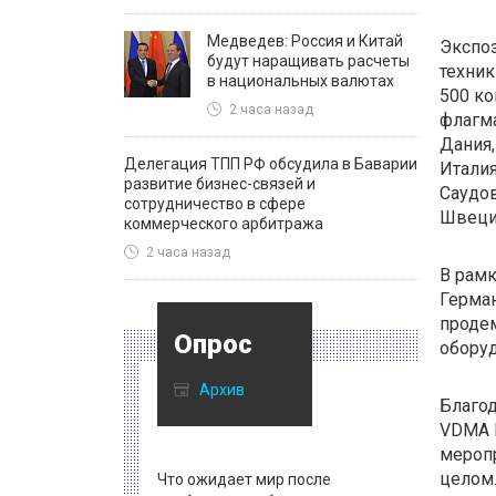
Медведев: Россия и Китай
Экспоз
будут наращивать расчеты
техник
в национальных валютах
500 ко
2 часа назад
флагма
Дания,
Делегация ТПП РФ обсудила в Баварии
Италия
развитие бизнес-связей и
Саудов
сотрудничество в сфере
Швеци
коммерческого арбитража
2 часа назад
В рам
Герман
продем
Опрос
оборуд
Архив
Благод
VDMA L
меропр
целом.
Что ожидает мир после