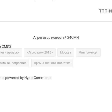
ТПП-
Агрегатор новостей 24СМИ
и СМИ2
ки и ярмарки
«Агросалон-2016»
Москва
Минпромторг
озмашиностроение
Промышленная политика
ts powered by HyperComments