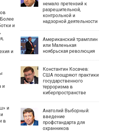
немало претензий к
разрешительной,
цов
контрольной и
 Более
надзорной деятельности
ботки и
,
я,
Американский трамплин
или Маленькая
ноябрьская революция
ехия и
Константин Косачев:
ны
США поощряют практики
государственного
 и
терроризма в
киберпространстве
ш» и
Анатолий Выборный:
 и
введение
и в
профстандарта для
охранников