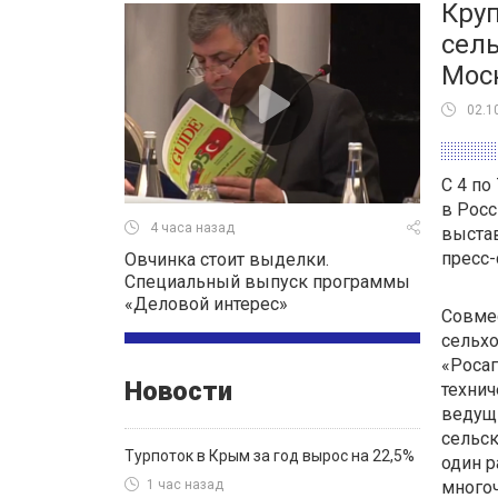
Круп
сель
Мос
02.1
С 4 по
в Росс
4 часа назад
выстав
пресс
Овчинка стоит выделки.
Специальный выпуск программы
«Деловой интерес»
Совме
сельхо
«Росаг
Новости
техни
ведущ
сельск
Турпоток в Крым за год вырос на 22,5%
один р
много
1 час назад