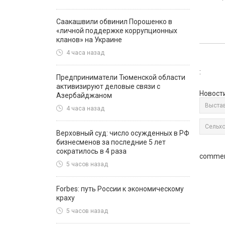
Саакашвили обвинил Порошенко в
«личной поддержке коррупционных
кланов» на Украине
4 часа назад
:
Предприниматели Тюменской области
активизируют деловые связи с
Новост
Азербайджаном
Выстав
4 часа назад
Сельх
Верховный суд: число осужденных в РФ
бизнесменов за последние 5 лет
сократилось в 4 раза
commen
5 часов назад
Forbes: путь России к экономическому
краху
5 часов назад