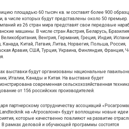
ицию площадью 60 тысяч кв. м составят более 900 образ
и, в числе которых будут представлены около 50 премьер.
мпаний из 26 стран мира представят свои передовые нара
нские машины. В числе стран Австрия, Беларусь, Бразилия
 Великобритания, Венгрия, Германия, Греция, Индия, Испани
, Канада, Китай, Латвия, Литва, Норвегия, Польша, Россия,
ская Аравия, США, Турция, Украина, Финляндия, Франция, Ч
я.
ках выставки будут организованы национальные павильо
ии, Италии, Канады и Китая. На выставке будет
онстрирована современная сельскохозяйственная техника
ование от 156 российских производителей.
аря партнерскому сотрудничеству ассоциаций «Росагрома
andtecknik на «Агросалоне» будут воплощены новые идеи
иятия, которые качественно повлияют на развитие отрасл
 В рамках деловой и обучающей программы состоятся