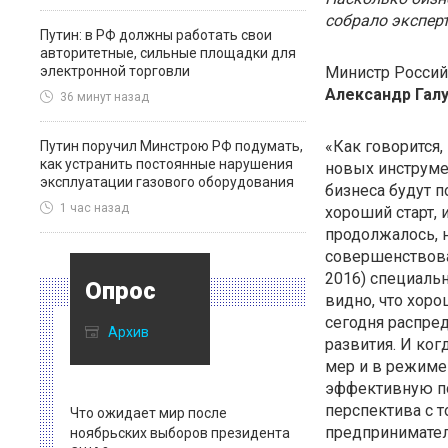
собрало эксперт
Путин: в РФ должны работать свои
авторитетные, сильные площадки для
электронной торговли
Министр Россий
Александр Гал
36 минут назад
«Как говорится,
Путин поручил Минстрою РФ подумать,
как устранить постоянные нарушения
новых инструме
эксплуатации газового оборудования
бизнеса будут п
1 час назад
хороший старт, 
продолжалось, н
совершенствова
2016) специальн
Опрос
видно, что хор
сегодня распре
Архив
развития. И ког
мер и в режиме
эффективную по
перспектива с 
Что ожидает мир после
предприниматель
ноябрьских выборов президента