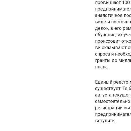
превышает 100
предпринимателе
аналогичное по
виде и постоян
дело», в его р
обучение, их уча
происходит откр
высказывают св
спроса и необх
гранты до милл
плана.
Единый реестр 
существует. Те
августа текущег
самостоятельно
регистрации св
предпринимател
вступить.