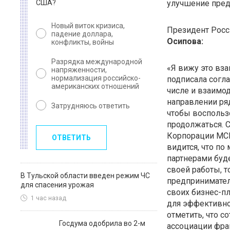
США?
улучшение пред
Новый виток кризиса,
Президент Росс
падение доллара,
Осипова:
конфликты, войны
Разрядка международной
«Я вижу это вз
напряженности,
нормализация российско-
подписала согл
американских отношений
числе и взаимод
направлении ря
Затрудняюсь ответить
чтобы воспользо
продолжаться. С
Корпорации МСП
ОТВЕТИТЬ
видится, что по
партнерами буд
своей работы, т
В Тульской области введен режим ЧС
предпринимател
для спасения урожая
своих бизнес-п
1 час назад
для эффективног
отметить, что 
Госдума одобрила во 2-м
ассоциации фран