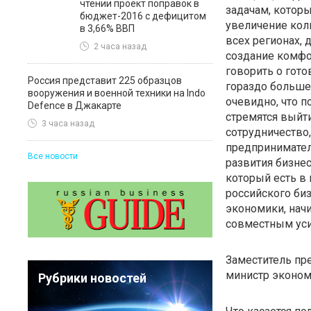
чтении проект поправок в
задачам, которы
бюджет-2016 с дефицитом
увеличение кол
в 3,66% ВВП
всех регионах,
2 часа назад
создание комфо
говорить о гото
Россия представит 225 образцов
гораздо больше
вооружения и военной техники на Indo
очевидно, что 
Defence в Джакарте
стремятся выйт
3 часа назад
сотрудничество
предпринимател
Все новости
развития бизнес
который есть в
российского биз
экономики, начи
совместным уси
Заместитель пр
министр эконом
Рубрики новостей