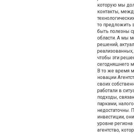
которую мы дол
контакты, меж
технологически
то предложить з
быть полезны с
области. А мы 
решений, актуа
реализованных, 
чтобы эти решен
сегодняшнего м
В то же время м
новации Агентст
своих собствен
работали в ситу
подходы, связа
парками, налог
недостаточны. П
инвестиции, он
уровне региона
агентство, кот