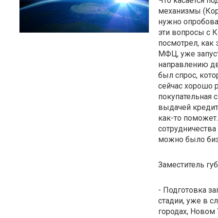
Что касается п
механизмы (Корп
нужно опробова
эти вопросы с 
посмотрел, как 
МФЦ, уже запуст
направлению дв
был спрос, кото
сейчас хорошо р
покупательная с
выдачей кредито
как-то поможет
сотрудничества
можно было биз
Заместитель гу
- Подготовка за
стадии, уже в 
городах, Новом 