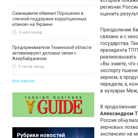
который покаже
регионах Росси
Саакашвили обвинил Порошенко в
оценить резуль
«личной поддержке коррупционных
кланов» на Украине
Преодоление ба
4 часа назад
связано и с не
государства. Та
Предприниматели Тюменской области
президента ТПП
активизируют деловые связи с
реализовывать 
Азербайджаном
«Вы знаете, чт
5 часов назад
экспорту пшениц
зерном, а прод
Все новости
передела, а, ко
в кулуарах Меж
В продолжение 
Александром 
Россия обнулил
зерновых позво
экспансию на м
Рубрики новостей