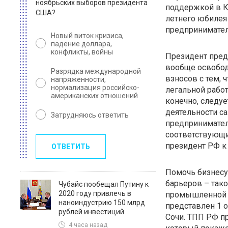
ноябрьских выборов президента
поддержкой в К
США?
летнего юбилея
предпринимател
Новый виток кризиса,
падение доллара,
конфликты, войны
Президент пред
вообще освобод
Разрядка международной
взносов с тем,
напряженности,
нормализация российско-
легальной работ
американских отношений
конечно, следу
деятельности с
Затрудняюсь ответить
предпринимател
соответствующи
президент РФ к 
ОТВЕТИТЬ
Помочь бизнесу
барьеров – тако
Чубайс пообещал Путину к
2020 году привлечь в
промышленной п
наноиндустрию 150 млрд
представлен 1 
рублей инвестиций
Сочи. ТПП РФ п
4 часа назад