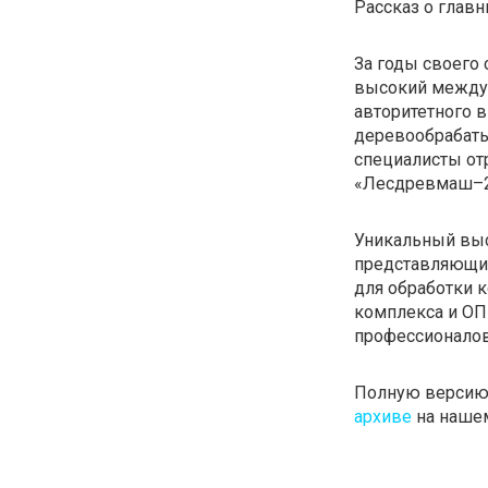
Рассказ о главн
За годы своего
высокий междун
авторитетного 
деревообрабаты
специалисты от
«Лесдревмаш–2
Уникальный выс
представляющий
для обработки 
комплекса и ОП
профессионалов
Полную версию 
архиве
на нашем