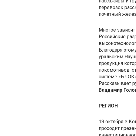
пассажиры и гр
перевозок расс
почетный желе
Многое зависит 
Российские раз
высокотехнолог
Благодаря этому
уральским Науч
продукция котор
локомотивов, от
системе «БЛОК»
Рассказывает р
Владимир Голо
РЕГИОН
18 октября в К
проходит презе
инвестиционног