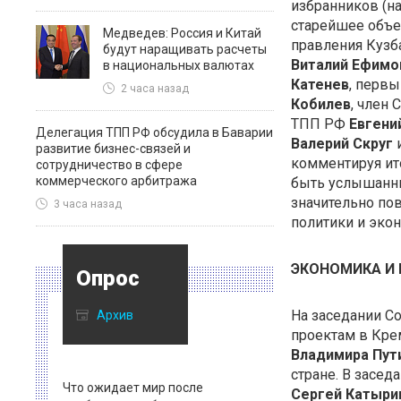
избранников (н
старейшее объе
Медведев: Россия и Китай
правления Куз
будут наращивать расчеты
Виталий Ефимо
в национальных валютах
Катенев
, перв
2 часа назад
Кобилев
, член
ТПП РФ
Евгени
Делегация ТПП РФ обсудила в Баварии
Валерий Скруг
и
развитие бизнес-связей и
комментируя ит
сотрудничество в сфере
коммерческого арбитража
быть услышанны
значительно по
3 часа назад
политики и эко
ЭКОНОМИКА И 
Опрос
На заседании С
Архив
проектам в Кре
Владимира Пут
стране. В засед
Что ожидает мир после
Сергей Катыри