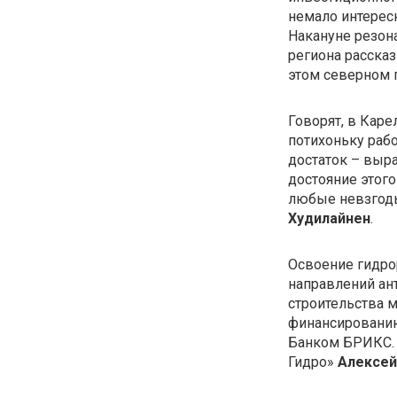
немало интерес
Накануне резон
региона расска
этом северном 
Говорят, в Каре
потихоньку рабо
достаток – выра
достояние этого
любые невзгоды
Худилайнен
.
Освоение гидро
направлений ант
строительства 
финансированию
Банком БРИКС.
Гидро»
Алексей