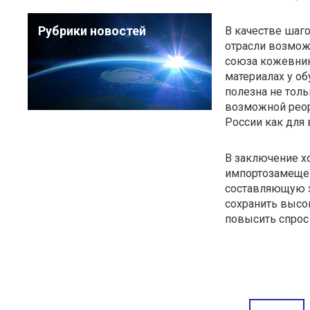
Рубрики новостей
В качестве шаг
отрасли возмож
союза кожевник
материалах у о
полезна не толь
возможной реор
России как для 
В заключение хо
импортозамещен
составляющую з
сохранить высо
повысить спрос 