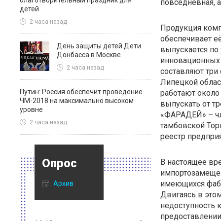
благотворительный праздник для
повседневная, а
детей
2 часа назад
Продукция комп
обеспечивает е
День защиты детей.Дети
выпускается по
Донбасса в Москве
вчера
вчера
инновационных 
2 часа назад
Генеральная ассамблея Итало-
VIII Межд
составляют три 
Российской торговой палаты
АТОМЭКСП
Липецкой област
(ИРТП),
Путин: Россия обеспечит проведение
работают около
ЧМ-2018 на максимально высоком
выпускать от тр
уровне
«ФАРАДЕЙ» – чл
2 часа назад
тамбовской Тор
реестр предпри
Опрос
В настоящее вр
импортозамещен
имеющихся фаб
Архив
Двигаясь в этом
недоступность 
предоставлении