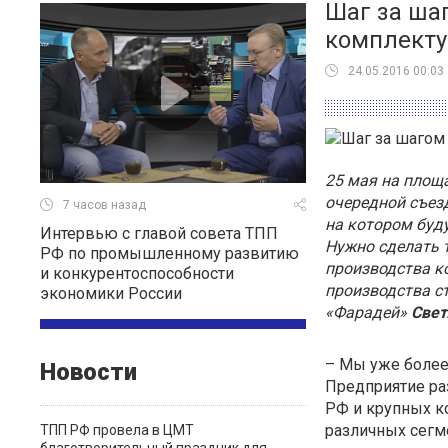
Шаг за ша
комплект
24.05.2016 00:03
25 мая на площ
очередной съез
7 часов назад
на котором буд
Интервью c главой совета ТПП
Нужно сделать т
РФ по промышленному развитию
производства ко
и конкурентоспособности
производства с
экономики России
«Фарадей»
Свет
– Мы уже более
Новости
Предприятие ра
РФ и крупных к
различных сегме
ТПП РФ провела в ЦМТ