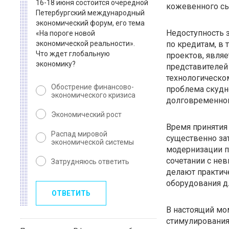
16-18 июня состоится очередной
кожевенного сы
Петербургский международный
экономический форум, его тема
Недоступность 
«На пороге новой
экономической реальности».
по кредитам, в
Что ждет глобальную
проектов, являе
экономику?
представителей
технологическо
Обострение финансово-
проблема скудн
экономического кризиса
долговременного
Экономический рост
Время принятия
Распад мировой
существенно зат
экономической системы
модернизации п
сочетании с не
Затрудняюсь ответить
делают практич
оборудования д
ОТВЕТИТЬ
В настоящий мо
стимулирования