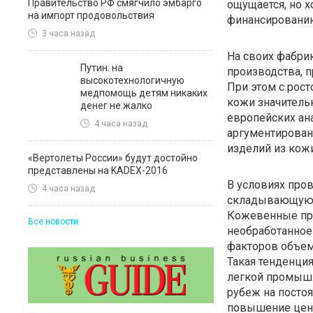
Правительство РФ смягчило эмбарго
ощущается, но х
на импорт продовольствия
финансировани
3 часа назад
На своих фабри
Путин: на
производства, 
высокотехнологичную
При этом с рос
медпомощь детям никаких
кожи значитель
денег не жалко
европейских ана
4 часа назад
аргументирован
изделий из кожи
«Вертолеты России» будут достойно
представлены на KADEX-2016
В условиях про
4 часа назад
складывающуюся
Кожевенные про
Все новости
необработанное 
факторов объем
Такая тенденция
легкой промышл
рубеж на постоя
повышение цен