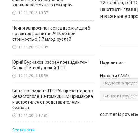
12 ноября, в 9.
«дальневосточного гектара»
на ответ» глава
11.11.2016 10:37
и важные вопро
Чечня запросила господдержки для 5
проектов развития АПК общей
стоимостью 3,7 млрд рублей
11.11.2016 01:39
Юрий Бурчаков избран президентом
Поделиться:
Санкт-Петербургской ТПП
Новости СМИ2
10.11.2016 18:30
Поддержка предпр
Вице-президент ТПП РФ презентовал в
Севастополе 10-томник Е.М.Примакова
Бизнес и Государс
и встретился с представителями
бизнеса
comments powere
10.11.2016 17:31
Все новости