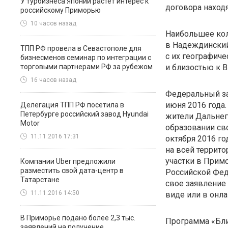
У турбизнеса Японии растет интерес к
договора находя
российскому Приморью
10 часов назад
Наибольшее кол
в Надеждинский
ТПП РФ провела в Севастополе для
с их географич
бизнесменов семинар по интеграции с
торговыми партнерами РФ за рубежом
и близостью к В
16 часов назад
Федеральный зак
июня 2016 года.
Делегация ТПП РФ посетила в
Петербурге российский завод Hyundai
жители Дальнег
Motor
образовании сво
11.11.2016 17:31
октября 2016 го
на всей террит
участки в Прим
Компании Uber предложили
разместить свой дата-центр в
Российской Фед
Татарстане
свое заявление
11.11.2016 14:50
виде или в
онл
В Приморье подано более 2,3 тыс.
Программа «Бли
заявлений на получение