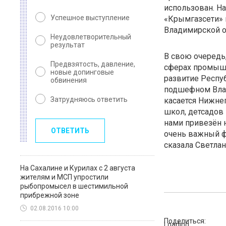
использован. На
Успешное выступление
«Крымгазсети» 
Владимирской об
Неудовлетворительный
результат
В свою очередь,
Предвзятость, давление,
сферах промышл
новые допинговые
развитие Респуб
обвинения
подшефном Влад
Затрудняюсь ответить
касается Нижнег
школ, детсадов 
нами привезён 
ОТВЕТИТЬ
очень важный ф
сказала Светлан
На Сахалине и Курилах с 2 августа
жителям и МСП упростили
рыбопромысел в шестимильной
прибрежной зоне
02.08.2016 10:00
Поделиться:
Loading...