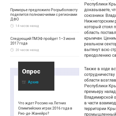
Республики Кры
доказываете, чт
Приморье предложило Росрыболовсту
поделится полномочиями с регионами
союзники. Влад
ДФО
Нижнегорским р
14 часов назад
который стоял 
область поставл
крымчан. Ценим
Следующий ПМЭФ пройдет 1–3 июня
2017 года
реальном сектор
вытянут всю стр
20 часов назад
преодолению са
Также в ходе вс
Опрос
сотрудничеству
области возгла
Архив
Республики Кры
премьеру налад
Владимирской о
в части взаимо
Что ждет Россию на Летних
Олимпийских играх 2016 года в
территории Кры
Рио-де-Жанейро?
промышленный п