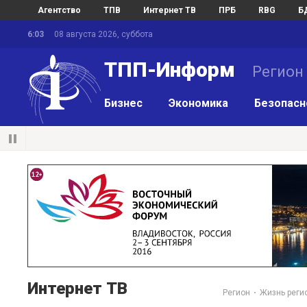
Агентство
ТПВ
Интернет ТВ
ПРБ
RBG
Б
6:03
08 августа 2026, суббота
ТПП-Информ
Регион
Бизнес
Экономика
Безопасн
Интернет ТВ
Регион
Жизнь реги