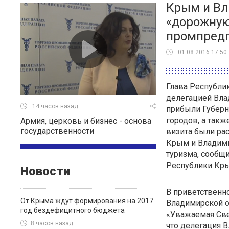
Крым и Вл
«дорожную
промпред
01.08.2016 17:50
Глава Республи
делегацией Вла
14 часов назад
прибыли Губерн
городов, а такж
Армия, церковь и бизнес - основа
государственности
визита были ра
Крым и Владими
туризма, сообщ
Республики Кр
Новости
В приветственн
От Крыма ждут формирования на 2017
Владимирской о
год бездефицитного бюджета
«Уважаемая Све
8 часов назад
что делегация 