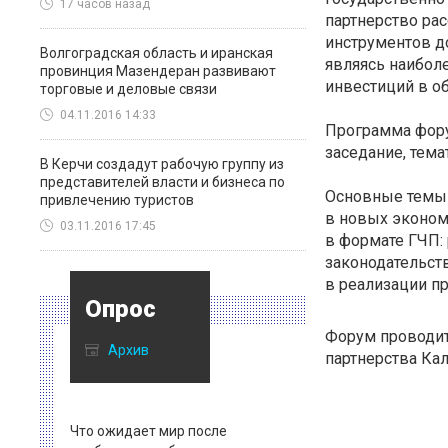
17 часов назад
партнерство рас
инструментов д
Волгоградская область и иранская
являясь наибол
провинция Мазендеран развивают
инвестиций в о
торговые и деловые связи
04.11.2016 14:33
Программа фору
заседание, тема
В Керчи создадут рабочую группу из
представителей власти и бизнеса по
Основные темы
привлечению туристов
в новых эконом
03.11.2016 17:45
в формате ГЧП:
законодательств
в реализации п
Опрос
Форум проводит
Архив
партнерства Кал
Что ожидает мир после