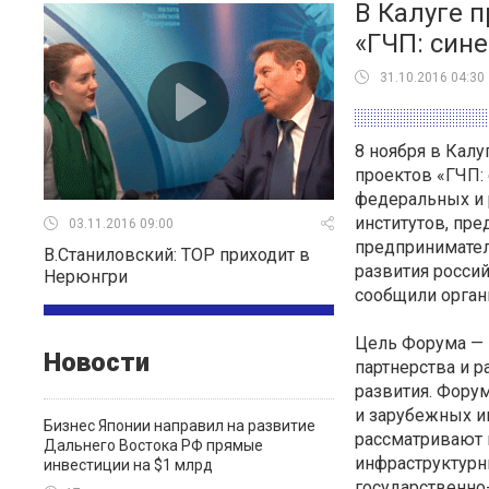
В Калуге 
«ГЧП: сине
31.10.2016 04:30
8 ноября в Кал
проектов «ГЧП:
федеральных и 
институтов, пр
03.11.2016 09:00
предпринимател
В.Станиловский: ТОР приходит в
развития россий
Нерюнгри
сообщили орган
Цель Форума — 
Новости
партнерства и р
развития. Фору
и зарубежных и
Бизнес Японии направил на развитие
рассматривают 
Дальнего Востока РФ прямые
инфраструктурн
инвестиции на $1 млрд
государственно