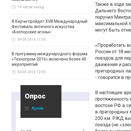
Также в ходе з
10 часов назад
Дальнего Восто
поручил Минтра
В Керчи пройдет XVIII Международный
максимальной 
Фестиваль античного искусства
могут быть отне
«Боспорские агоны»
04.06.2016 17:50
«Проработать в
России от 18 ию
В программу международного форума
поездов для пе
«Технопром-2016» включено более 40
движения и расс
мероприятий
пригородных па
04.06.2016 12:00
- говорится в п
В настоящее вр
Опрос
протяженность 
востоке РФ в си
Архив
в пригородных 
200 км. РЖД вы
поезда (не «эле