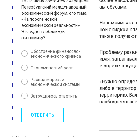
более высокими
16-18 июня состоится очередной
автобусами.
Петербургский международный
экономический форум, его тема
«На пороге новой
Напомним, что 
экономической реальности».
ной скидкой к т
Что ждет глобальную
также получают
экономику?
Обострение финансово-
Проблему развит
экономического кризиса
края, затрагива
в апреле текуще
Экономический рост
Распад мировой
«Нужно определи
экономической системы
либо в территор
территорию. Ва
Затрудняюсь ответить
злободневных во
ОТВЕТИТЬ