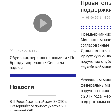
Правитель
поддержки
03.06.2016 14:00
Премьер-минис
Минэкономразви
согласованные 
Дальневосточног
02.06.2016 16:20
Иркутскую обла
Обувь как зеркало экономики • По
поручение опубл
бренду встречают • Сверяем
служба кабмина
задачи
Указанным мини
федеральными и
Новости
поручено также
с 2017 года, ме
подпрограмм по
В III Российско- китайском ЭКСПО в
Екатеринбурге примут участие 250
компаний КНР