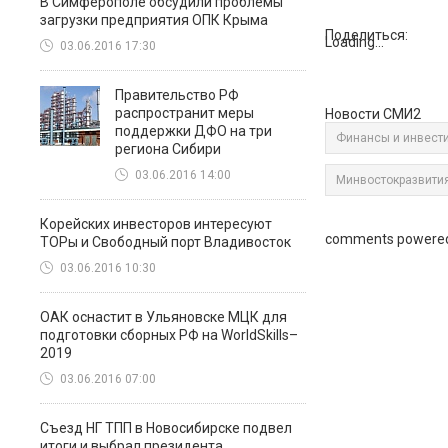
В Симферополе обсудили проблемы
загрузки предприятия ОПК Крыма
Поделиться:
Loading...
03.06.2016 17:30
Правительство РФ
распространит меры
Новости СМИ2
поддержки ДФО на три
Финансы и инвест
региона Сибири
03.06.2016 14:00
Минвостокразвити
Корейских инвесторов интересуют
comments powere
ТОРы и Свободный порт Владивосток
03.06.2016 10:30
ОАК оснастит в Ульяновске МЦК для
подготовки сборных РФ на WorldSkills–
2019
03.06.2016 07:00
Съезд НГ ТПП в Новосибирске подвел
итоги и выбрал президента