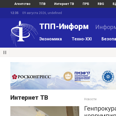
Агентство
ТПВ
Интернет ТВ
ПРБ
RBG
Б
12:35
09 августа 2026, undefined
ТПП-Информ
Информ
Экономика
Техно-XXI
Безопа
Интернет ТВ
Новости
Генпрокур
коррумпир