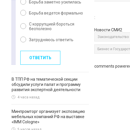
Борьба заметно усилилась
Борьба ведется формально
:
С коррупцией бороться
бесполезно
Новости СМИ2
Законодательство
Затрудняюсь ответить
Бизнес и Государс
ОТВЕТИТЬ
comments powere
В ТПП РФ на тематической секции
обсудили услуги палат и программу
развития экспертной деятельности
4 часа назад
Минпромторг организует экспозицию
мебельных компаний РФ на выставке
«IMM Cologne»
5 часов назад