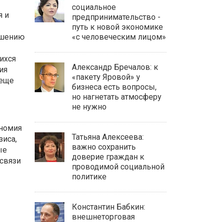
социальное
я и
предпринимательство -
путь к новой экономике
ышению
«с человеческим лицом»
ихся
Александр Бречалов: к
ия
«пакету Яровой» у
 еще
бизнеса есть вопросы,
но нагнетать атмосферу
не нужно
ономия
Татьяна Алексеева:
зиса,
важно сохранить
ые
доверие граждан к
 связи
проводимой социальной
политике
Константин Бабкин:
внешнеторговая