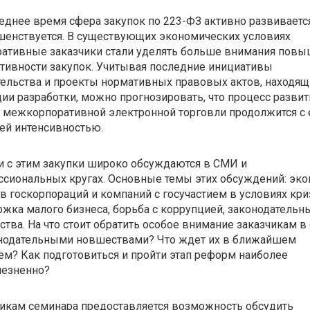
еднее время сфера закупок по 223-ФЗ активно развиваетс
шенствуется. В существующих экономических условиях
ративные заказчики стали уделять больше внимания пов
тивности закупок. Учитывая последние инициативы
ельства и проекты нормативных правовых актов, находящ
дии разработки, можно прогнозировать, что процесс развит
 межкорпоративной электронной торговли продолжится с
ей интенсивностью.
и с этим закупки широко обсуждаются в СМИ и
сиональных кругах. Основные темы этих обсуждений: эк
в госкорпораций и компаний с госучастием в условиях кри
жка малого бизнеса, борьба с коррупцией, законодательн
тва. На что стоит обратить особое внимание заказчикам в
онодательными новшествами? Что ждет их в ближайшем
м? Как подготовиться и пройти этап реформ наиболее
лезненно?
икам семинара предоставляется возможность обсудить