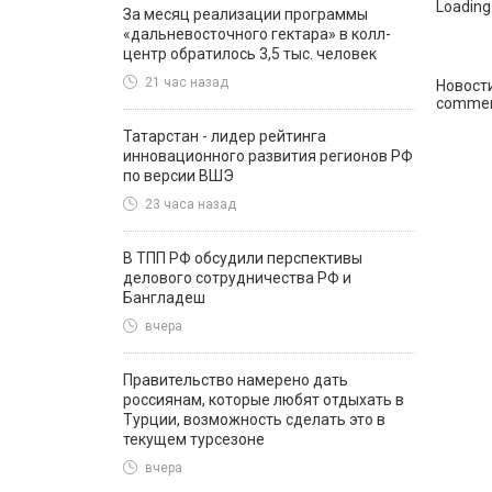
Loading.
За месяц реализации программы
«дальневосточного гектара» в колл-
центр обратилось 3,5 тыс. человек
21 час назад
Новост
commen
Татарстан - лидер рейтинга
инновационного развития регионов РФ
по версии ВШЭ
23 часа назад
В ТПП РФ обсудили перспективы
делового сотрудничества РФ и
Бангладеш
вчера
Правительство намерено дать
россиянам, которые любят отдыхать в
Турции, возможность сделать это в
текущем турсезоне
вчера