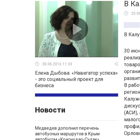
В Ка
25.0
В Калу
30 июн
реализ
товаро
30.06.2016 11:33
органи
Елена Дыбова: «Навигатор успеха»
развит
- это социальный проект для
В рабо
бизнеса
регион
Калуж
дискус
Новости
(АСИ),
малого
профил
Медведев дополнил перечень
Орловс
автобусных маршрутов в Крым
автобусом «Краснодар-Судак»