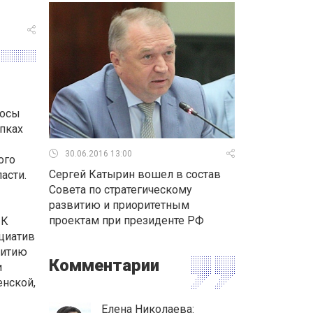
росы
пках
30.06.2016 13:00
ого
Сергей Катырин вошел в состав
асти.
Совета по стратегическому
развитию и приоритетным
проектам при президенте РФ
 К
циатив
витию
Комментарии
и
енской,
Елена Николаева: