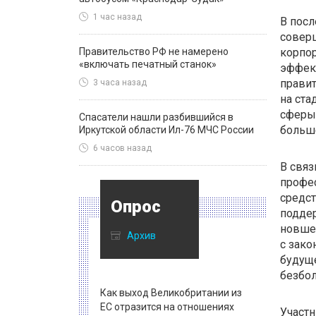
1 час назад
В посл
совер
Правительство РФ не намерено
корпо
«включать печатный станок»
эффек
правит
3 часа назад
на ста
сферы
Спасатели нашли разбившийся в
больш
Иркутской области Ил-76 МЧС России
6 часов назад
В связ
профес
средст
Опрос
поддер
новшес
Архив
с зак
будуще
безбо
Как выход Великобритании из
ЕС отразится на отношениях
Участн