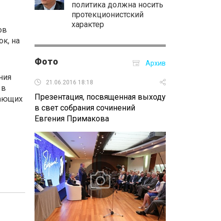
политика должна носить
протекционистский
характер
ов
к, на
Фото
Архив
ния
21.06.2016 18:18
18.06.2016 14:
 в
Презентация, посвященная выходу
ПМЭФ 2016 Ар
вающих
в свет собрания сочинений
Евгения Примакова