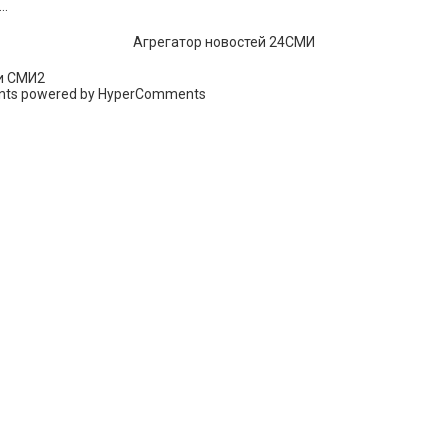
..
Агрегатор новостей 24СМИ
и СМИ2
ts powered by HyperComments