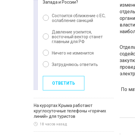
Запада и России?
измене
отдел
Состоится сближение с ЕС,
органи
ослабление санкций
власти
наибол
Давление усилится,
восточный вектор станет
главным для РФ
Отдель
Ничего не изменится
содейс
закупк
Затрудняюсь ответить
прове
электр
ОТВЕТИТЬ
По ма
На курортах Крыма работают
круглосуточные телефоны «горячих
линий» для туристов
18 часов назад
: