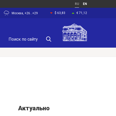
RU
EN
$ 63,83
€ 71,12
Москва, +26...+29
Актуально