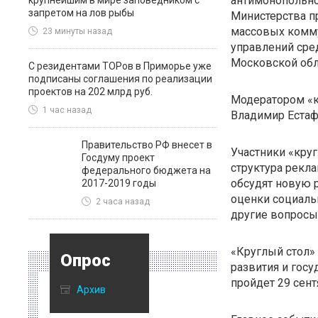
антимонопольно
крупнейшим в мире заповедником с
запретом на лов рыбы
Министерства п
массовых комму
23 минуты назад
управлений сре
Московской обл
С резидентами ТОРов в Приморье уже
подписаны соглашения по реализации
проектов на 202 млрд руб.
Модератором «к
1 час назад
Владимир Естаф
Правительство РФ внесет в
Участники «круг
Госдуму проект
структура рекл
федерального бюджета на
обсудят новую 
2017-2019 годы
оценки социаль
2 часа назад
другие вопросы
«Круглый стол»
Опрос
развития и гос
пройдет 29 сен
Архив