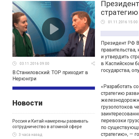
Президент
стратегию
01.11.2016 15:00
Президент РФ В
правительства, 
и утвердить стр
в Каспийском ба
03.11.2016 09:00
государства, оп
В.Станиловский: ТОР приходит в
Нерюнгри
«Разработать с
стратегию разви
железнодорожны
Новости
грузопотоков ч
заинтересованн
перевозки груз
Россия и Китай намерены развивать
сотрудничество в атомной сфере
по существующи
стратегию», — г
3 часа назад