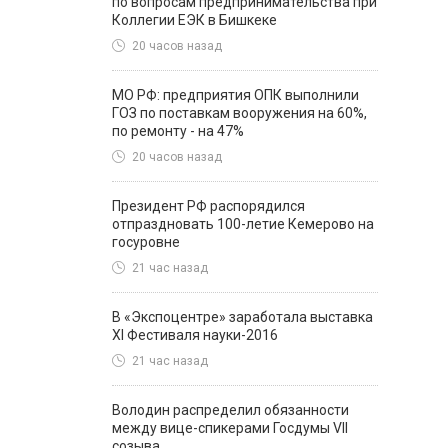
по вопросам предпринимательства при
Коллегии ЕЭК в Бишкеке
20 часов назад
МО РФ: предприятия ОПК выполнили
ГОЗ по поставкам вооружения на 60%,
по ремонту - на 47%
20 часов назад
Президент РФ распорядился
отпраздновать 100-летие Кемерово на
госуровне
21 час назад
В «Экспоцентре» заработала выставка
XI Фестиваля науки-2016
21 час назад
Володин распределил обязанности
между вице-спикерами Госдумы VII
созыва