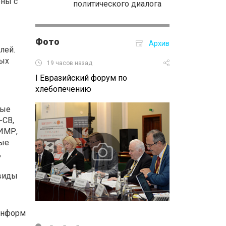
ены с
политического диалога
Фото
Архив
лей.
ных
19 часов назад
05.10.2016 16:
I Евразийский форум по
Российско-мон
хлебопечению
форум
ные
-СВ,
ИМР,
вые
,
 виды
Информ