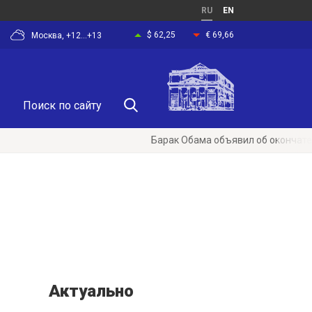
RU
EN
$ 62,25
€ 69,66
Москва, +12...+13
Барак Обама объявил об окончательном сня
Актуально