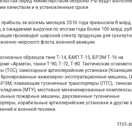
тельства перед Министерством обороны РФ будут выполн
м качеством и в установленные сроки.
 прибыль за восемь месяцев 2016 года превысила 8 млрд
, а ожидаемая выручка по итогам года более 100 млрд. руб
ация производит широкий спектр продукции для сухопут
 военно-морского флота, военной авиации.
основных образцов танк Т-14, БМП Т-15, БРЭМ Т-16 на
рме «Армата», танки Т-90, Т-72, Т-80. Тактические огнемет
ы (ТОС), самоходные артиллерийские установки (Коалиция
, бронированные инженерно-эксплуатационные машины, (
БРЭМ, плавающие гусеничные транспортеры (ПТС), танко
укладчики (МТУ), мостовые механизированные комплексы
альные пожарные машины, двухзвенные гусеничные
ортеры, корабельные артиллерийские установки и другие
ений и военной техники.
ТПП-