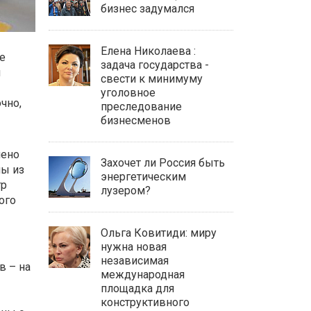
бизнес задумался
Елена Николаева :
е
задача государства -
и
свести к минимуму
уголовное
чно,
преследование
бизнесменов
лено
Захочет ли Россия быть
ны из
энергетическим
тр
лузером?
ого
Ольга Ковитиди: миру
нужна новая
независимая
в – на
международная
площадка для
конструктивного