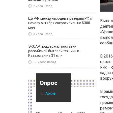
2 часа назад
ЦБ РФ: международные резервы РФ к
Выполн
началу октября сократились на $300
деятел
млн
«Уралв
3 часа назад
выполн
сообщи
ЭКСАР поддержал поставки
российской бытовой техники в
Казахстан на $1 млн
В 2016
около 
17 часов назад
них –
задач 
вооруж
Опрос
В рамк
Архив
госуда
промыш
ремонт