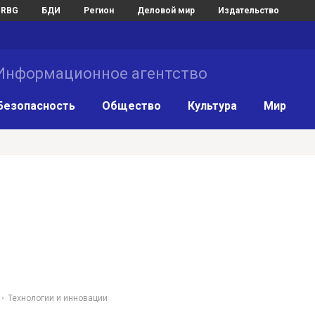
RBG
БДИ
Регион
Деловой мир
Издательство
нформационное агентство
Безопасность
Общество
Культура
Мир
Технологии и инновации