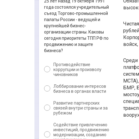
Обяза
25 лет назад 19 октября 1991
года состоялся учредительный
высоки
съезд Торгово-промышленной
палаты России - ведущей и
Чистая
крупнейшей бизнес-
рублей
организации страны. Каковы
Корпор
сегодня приоритеты ТПП РФ по
войск,
продвижению и защите
бизнеса?
Среди 
Противодействие
платфо
коррупции и произволу
систем
чиновников
МСТА)
Лоббирование интересов
БМР, 
бизнеса в органах власти
мосто
специ
Развитие партнерских
трансп
связей внутри страны и за
рубежом
вооруж
Содействие привлечению
инвестиций, продвижению
модернизации, созданию