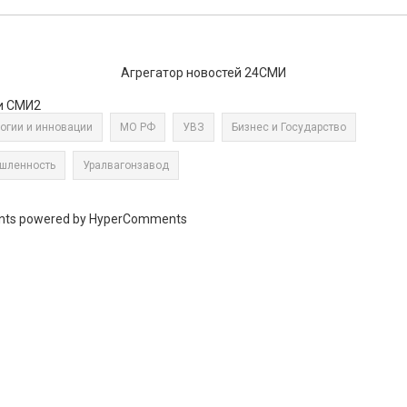
Агрегатор новостей 24СМИ
и СМИ2
огии и инновации
МО РФ
УВЗ
Бизнес и Государство
шленность
Уралвагонзавод
ts powered by HyperComments