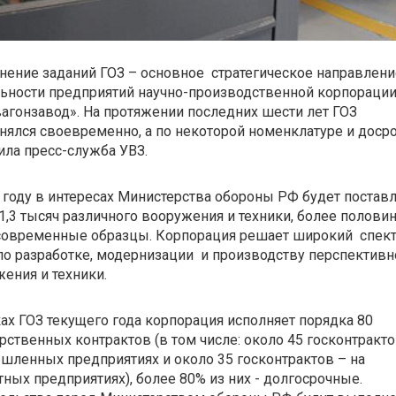
ение заданий ГОЗ – основное стратегическое направлени
ьности предприятий научно-производственной корпораци
агонзавод». На протяжении последних шести лет ГОЗ
ялся своевременно, а по некоторой номенклатуре и досро
ла пресс-служба УВЗ.
 году в интересах Министерства обороны РФ будет постав
1,3 тысяч различного вооружения и техники, более полови
 современные образцы. Корпорация решает широкий спек
по разработке, модернизации и производству перспективн
ения и техники.
ах ГОЗ текущего года корпорация исполняет порядка 80
рственных контрактов (в том числе: около 45 госконтракто
ленных предприятиях и около 35 госконтрактов – на
ных предприятиях), более 80% из них - долгосрочные.