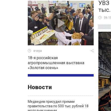
УВЗ 
тыс.
06.1
вчера
18-я российская
агропромышленная выставка
«Золотая осень»
Новости
Медведев присудил премии
правительства по 500 тыс. рублей 18
молодым ученым