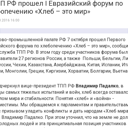
П РФ прошел I Евразийский форум по
опечению «Хлеб – это мир»
0.2016 16:00
гово-промышленной палате РФ 7 октября прошел Первого
йского форума по хлебопечению «Хлеб – это мир», сообщ
служба ТПП РФ. В этом году среди участников форума был
авители 27 регионов России, а также Польши, Бельгии, Л
ссии, Чехии, Казахстана, Азербайджана, Китая, Испании, Ит
и, Монголии, Греции, Киргизии, Хорватии, Болгарии, Вьетна
одчеркнул вице-президент ТПП РФ
Владимир Падалко
, в
ы самых тяжелых испытаний и войн, хлеб всегда оставалс
ом мира и стабильности. Понятия «хлеб» и «война» -
местимы. Мы обращаемся к парламентам и правительствам
с призывом уладить конфликты и дать народам «Хлеб мира
 Владимир Падалко. При этом уточнил, что на земле не до
олодных людей и эта принципиальная позиция участников