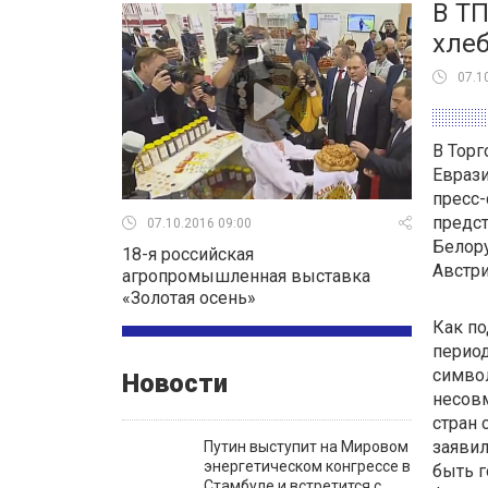
В ТП
хлеб
07.1
В Тор
Еврази
пресс-
предст
07.10.2016 09:00
Белору
18-я российская
Австри
агропромышленная выставка
«Золотая осень»
Как п
период
символ
Новости
несов
стран 
заявил
Путин выступит на Мировом
энергетическом конгрессе в
быть г
Стамбуле и встретится с