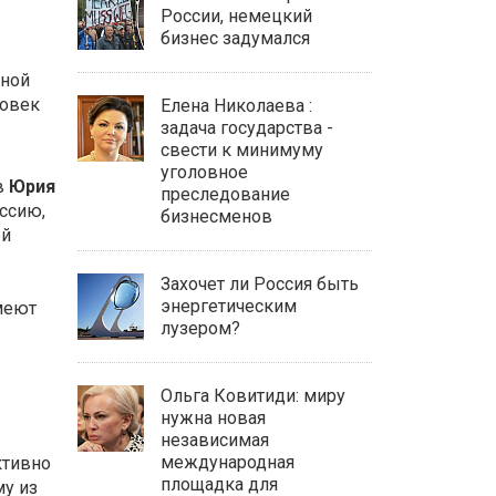
России, немецкий
бизнес задумался
ьной
ловек
Елена Николаева :
задача государства -
свести к минимуму
уголовное
в
Юрия
преследование
ссию,
бизнесменов
ой
Захочет ли Россия быть
энергетическим
меют
лузером?
Ольга Ковитиди: миру
нужна новая
независимая
международная
ктивно
площадка для
му из