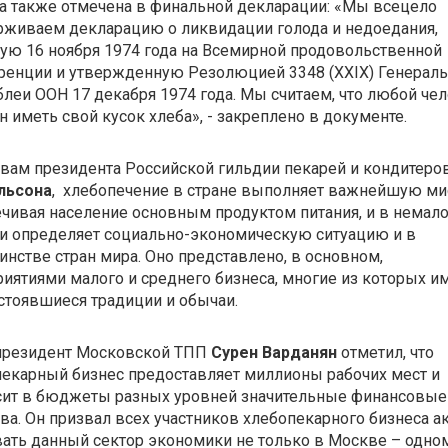
а также отмечена в финальной декларации: «Мы всецело
рживаем декларацию о ликвидации голода и недоедания,
ую 16 ноября 1974 года на Всемирной продовольственной
ренции и утвержденную Резолюцией 3348 (XXIX) Генерал
леи ООН 17 декабря 1974 года. Мы считаем, что любой че
 иметь свой кусок хлеба», - закреплено в документе.
вам президента Российской гильдии пекарей и кондитеро
льсона
, хлебопечение в стране выполняет важнейшую ми
чивая население основным продуктом питания, и в немал
и определяет социально-экономическую ситуацию и в
нстве стран мира. Оно представлено, в основном,
иятиями малого и среднего бизнеса, многие из которых и
стоявшиеся традиции и обычаи.
президент Московской ТПП
Сурен Варданян
отметил, что
екарный бизнес предоставляет миллионы рабочих мест и
сит в бюджеты разных уровней значительные финансовые
ва. Он призвал всех участников хлебопекарного бизнеса а
ать данный сектор экономики не только в Москве – одно