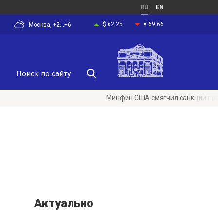
RU
EN
$ 62,25
€ 69,66
Москва, +2...+6
Минфин США смягчил санкции против Иран
Актуально