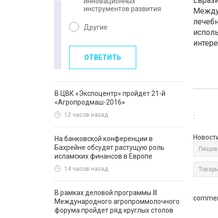
Еврази
инновационных
инструментов развития
Между
лечебн
Другие
исполь
интере
ОТВЕТИТЬ
В ЦВК «Экспоцентр» пройдет 21-й
«Агропродмаш-2016»
12 часов назад
:
Новост
На банковской конференции в
Бахрейне обсудят растущую роль
Пищев
исламских финансов в Европе
14 часов назад
Товары
В рамках деловой программы III
commen
Международного агропроммолочного
форума пройдет ряд круглых столов