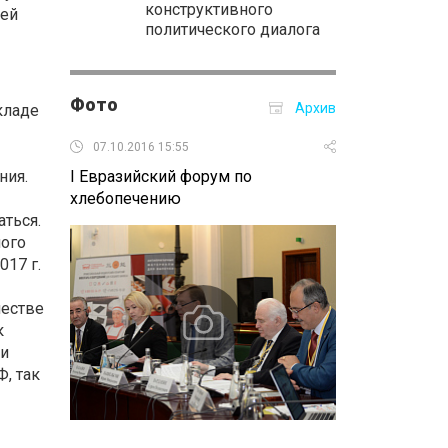
конструктивного
сей
политического диалога
Фото
Архив
окладе
т
07.10.2016 15:55
05.10.2016 16:
ния.
I Евразийский форум по
Российско-мон
хлебопечению
форум
ться.
ного
017 г.
естве
к
 и
, так