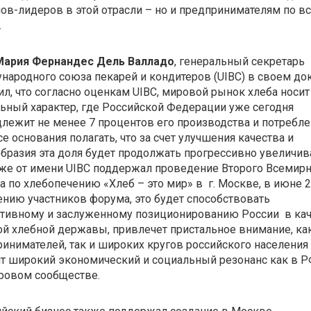
ов-лидеров в этой отрасли – но и предпринимателям по в
.
Мария Фернандес Дель Валладо
, генеральный секретарь
ародного союза пекарей и кондитеров (UIBC) в своем д
л, что согласно оценкам UIBС, мировой рынок хлеба носи
ьный характер, где Российской Федерации уже сегодня
лежит не менее 7 процентов его производства и потребле
се основания полагать, что за счет улучшения качества и
бразия эта доля будет продолжать прогрессивно увеличива
же от имени UIBC поддержал проведение Второго Всемир
 по хлебопечению «Хлеб – это мир» в г. Москве, в июне 2
нию участников форума, это будет способствовать
тивному и заслуженному позиционированию России в кач
й хлебной державы, привлечет пристальное внимание, ка
инимателей, так и широких кругов российского населения
т широкий экономический и социальный резонанс как в РФ
ровом сообществе.