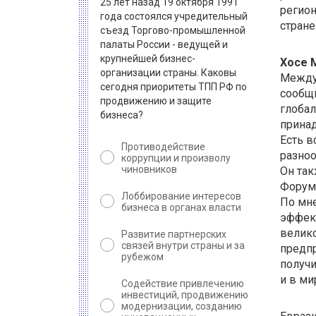
25 лет назад 19 октября 1991
регион
года состоялся учредительный
стране
съезд Торгово-промышленной
палаты России - ведущей и
крупнейшей бизнес-
Хосе 
организации страны. Каковы
Междун
сегодня приоритеты ТПП РФ по
сообщи
продвижению и защите
глобал
бизнеса?
принад
Есть в
Противодействие
разноо
коррупции и произволу
чиновников
Он так
Форума
Лоббирование интересов
По мне
бизнеса в органах власти
эффек
велико
Развитие партнерских
связей внутри страны и за
предпр
рубежом
получи
и в ми
Содействие привлечению
инвестиций, продвижению
модернизации, созданию