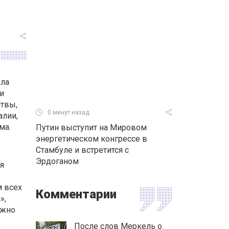
ила
и
итвы,
0 минут назад
алии,
ма.
Путин выступит на Мировом
энергетическом конгрессе в
Стамбуле и встретится с
Эрдоганом
я
 всех
Комментарии
»,
лжно
После слов Меркель о