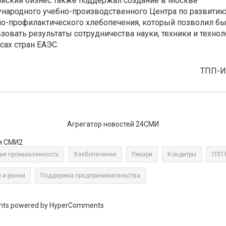
йский бизнес также поддержал создание в Москве
народного учебно-производственного Центра по развити
о-профилактического хлебопечения, который позволил б
зовать результаты сотрудничества науки, техники и технол
сах стран ЕАЭС.
ТПП-
Агрегатор новостей 24СМИ
и СМИ2
ая промышленность
Хлебопечение
Пекари
Кондитры
ТПП 
 и рынки
Поддержка предпринимательства
ts powered by HyperComments