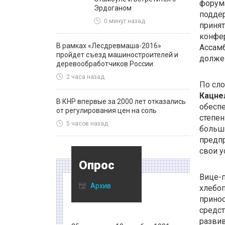
форум
Эрдоганом
подде
0 минут назад
принят
конфе
В рамках «Лесдревмаша-2016»
Ассамб
пройдет съезд машиностроителей и
должен
деревообработчиков России
2 часа назад
По сло
Кацне
В КНР впервые за 2000 лет отказались
обеспе
от регулирования цен на соль
степен
5 часов назад
больши
предпр
свои у
Опрос
Вице-
Архив
хлебоп
прино
средст
развив