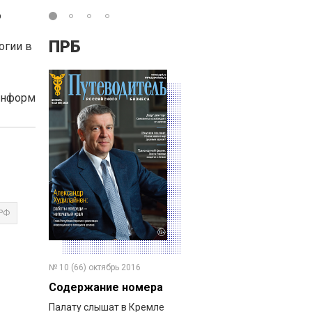
ю
ы
ПРБ
огии в
Информ
РФ
№ 10 (66) октябрь 2016
Содержание номера
Палату слышат в Кремле