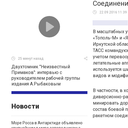
Соединени
22.09.2016 11:39
В масштабных у
«Тополь-М» и «Я
Иркутской обла
ТАСС командующ
учетом перевоо
25 минут назад
летательные апп
Двухтомник "Неизвестный
используется ш
Примаков": интервью с
видов и модифи
руководителем рабочей группы
издания А.Рыбаковым
В частности, в 
диверсионно-р
минировать дор
Новости
состав боевой 
ракетном соеди
Море Росса в Антарктиде объявлено