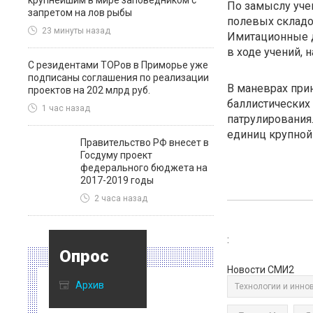
крупнейшим в мире заповедником с
По замыслу уче
запретом на лов рыбы
полевых складо
23 минуты назад
Имитационные 
в ходе учений,
С резидентами ТОРов в Приморье уже
подписаны соглашения по реализации
В маневрах при
проектов на 202 млрд руб.
баллистических
1 час назад
патрулирования
единиц крупной 
Правительство РФ внесет в
Госдуму проект
федерального бюджета на
2017-2019 годы
2 часа назад
:
Опрос
Новости СМИ2
Архив
Технологии и инно