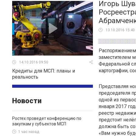
Игорь Шув
Росреестр
Абрамчен
13.10.2016 15:40
Распоряжением 
заместителем м
14.10.2016 09:50
Федеральной сл
картографии, с
Кредиты для МСП: планы и
реальность
Представляя но
председателя пр
Новости
одной из первоо
января 2017 го
реестр недвижи
Ростех проведет конференцию по
предстоит нелёг
закупкам у субъектов МСП
должна быть со
1 час назад
«Вам нужно буде