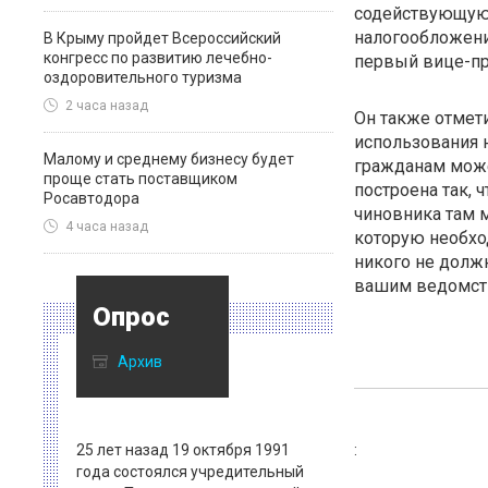
содействующую 
налогообложени
В Крыму пройдет Всероссийский
конгресс по развитию лечебно-
первый вице-пр
оздоровительного туризма
2 часа назад
Он также отмет
использования 
Малому и среднему бизнесу будет
гражданам може
проще стать поставщиком
построена так,
Росавтодора
чиновника там 
4 часа назад
которую необход
никого не должн
вашим ведомств
Опрос
Архив
25 лет назад 19 октября 1991
:
года состоялся учредительный