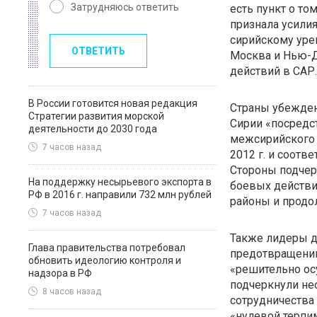
Затрудняюсь ответить
есть пункт о том
признала усилия
сирийскому уре
ОТВЕТИТЬ
Москва и Нью-Д
действий в САР
В России готовится новая редакция
Страны убежден
Стратегии развития морской
Сирии «посред
деятельности до 2030 года
межсирийского 
7 часов назад
2012 г. и соот
Стороны подчер
На поддержку несырьевого экспорта в
боевых действи
РФ в 2016 г. направили 732 млн рублей
районы и продо
7 часов назад
Также лидеры д
Глава правительства потребовал
предотвращении
обновить идеологию контроля и
«решительно ос
надзора в РФ
подчеркнули не
8 часов назад
сотрудничества
«нулевой терпи