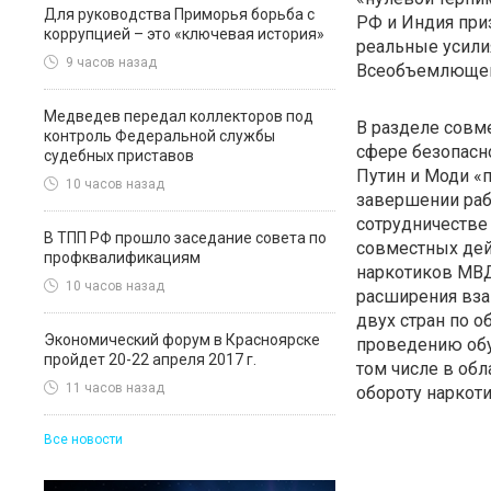
Для руководства Приморья борьба с
РФ и Индия при
коррупцией – это «ключевая история»
реальные усили
9 часов назад
Всеобъемлющей
Медведев передал коллекторов под
В разделе совм
контроль Федеральной службы
сфере безопасн
судебных приставов
Путин и Моди «
10 часов назад
завершении раб
сотрудничестве
В ТПП РФ прошло заседание совета по
совместных дей
профквалификациям
наркотиков МВД
10 часов назад
расширения вза
двух стран по 
Экономический форум в Красноярске
проведению обу
пройдет 20-22 апреля 2017 г.
том числе в об
11 часов назад
обороту наркоти
Все новости