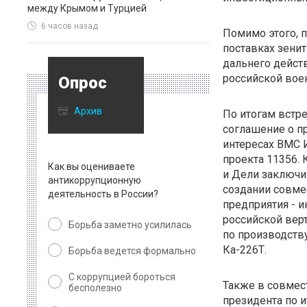
между Крымом и Турцией
6 часов назад
Помимо этого, 
поставках зени
дальнего действ
российской вое
Опрос
Архив
По итогам встр
соглашение о п
интересах ВМС 
проекта 11356. 
Как вы оцениваете
и Дели заключи
антикоррупционную
создании совме
деятельность в России?
предприятия - и
российской вер
Борьба заметно усилилась
по производств
Ка-226Т.
Борьба ведется формально
С коррупцией бороться
Также в совмес
бесполезно
президента по 