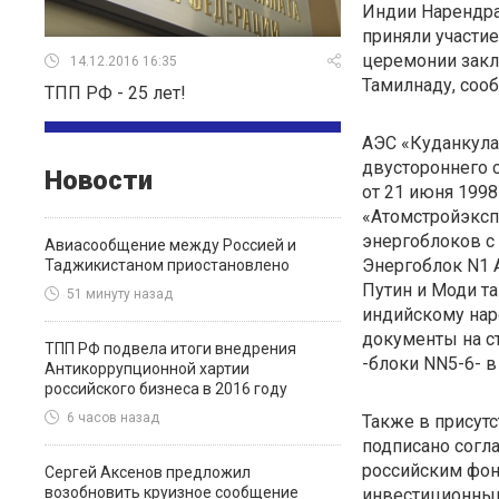
Индии Нарендра
приняли участие
церемонии закла
14.12.2016 16:35
Тамилнаду, соо
ТПП РФ - 25 лет!
АЭС «Куданкула
двустороннего с
Новости
от 21 июня 1998
«Атомстройэксп
энергоблоков с
Авиасообщение между Россией и
Энергоблок N1 
Таджикистаном приостановлено
Путин и Моди т
51 минуту назад
индийскому нар
документы на с
ТПП РФ подвела итоги внедрения
-блоки NN5-6- 
Антикоррупционной хартии
российского бизнеса в 2016 году
6 часов назад
Также в присут
подписано согл
российским фо
Сергей Аксенов предложил
возобновить круизное сообщение
инвестиционны