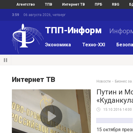
Агентство
ТПВ
Интернет ТВ
ПРБ
RBG
Б
3:59
06 августа 2026, четверг
ТПП-Информ
Информ
Экономика
Техно-XXI
Безопа
Интернет ТВ
Новости
Бизнес за
Путин и Мо
«Куданкул
15.10.2016 14:00
15 октября пре