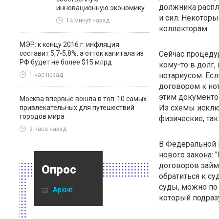
должника распла
инновационную экономику
и сил. Некотор
14 минут назад
коллекторам.
МЭР: к концу 2016 г. инфляция
составит 5,7-5,8%, а отток капитала из
Сейчас процедур
РФ будет не более $15 млрд
кому-то в долг,
нотариусом. Есл
1 час назад
договором к нот
этим документо
Москва впервые вошла в топ-10 самых
Из схемы исклю
привлекательных для путешествий
городов мира
физические, так
2 часа назад
В Федеральной 
нового закона: 
договоров займа
Опрос
обратиться к с
суды, можно по
Архив
который подраз