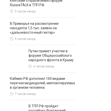
Кентский открыли инвестфорум
RussiaTALK в ТПП РФ
5 часов назад
В Приморье на рассмотрении
находится 1,5 тыс. заявок на
«дальневосточный гектар»
5 часов назад
Путин примет участие в
форуме Общероссийского
народного фронта в Крыму
6 часов назад
Кабмин РФ дополнил 160 видами
перечни медизделий, имплантируемых
в организм человека
7 часов назад
В ТПП РФ пройдет
российско-британский