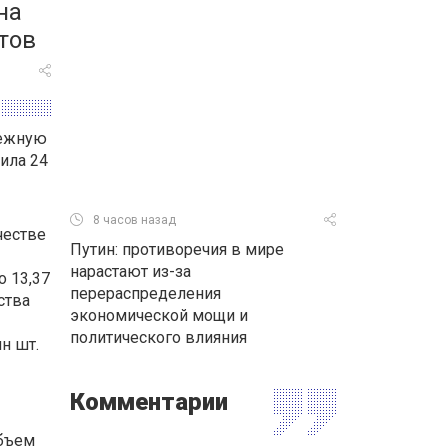
на
тов
тежную
щила 24
8 часов назад
честве
Путин: противоречия в мире
нарастают из-за
о 13,37
перераспределения
ства
экономической мощи и
политического влияния
н шт.
Комментарии
объем