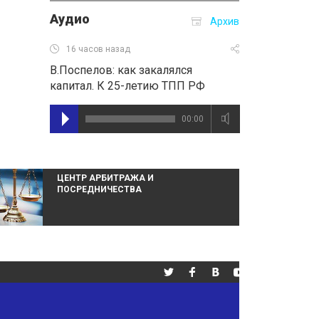
Аудио
Архив
16 часов назад
В.Поспелов: как закалялся
капитал. К 25-летию ТПП РФ
00:00
ЦЕНТР АРБИТРАЖА И
Н
ПОСРЕДНИЧЕСТВА