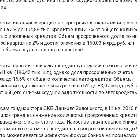
ил 785,36 млрд. руб. или 18,8% от ссудного долга по этому 
тов.
ство ипотечных кредитов с просрочкой платежей выросло
л на 3% до 104,88 тыс. кредитов или 3,7% от общего количе
ых ипотечных кредитов. Объем просроченного долга по и
за квартал на 2% и достиг значения в 160,03 млрд. руб. или
 объема ссудного долга по ипотеке.
ство просроченных автокредитов осталось практически н
 II кв. (196,42 тыс. шт.), однако доля просроченных счетов
а до 15,6% от общего количества автокредитов. Объемы
ченной задолженности выросли на 5% до 83,97 млрд. руб. 
от общего объема ссудной задолженности по автокредитам
вам гендиректора ОКБ Даниэля Зеленского, в III кв. 2016 г
ился тренд на снижение количества просроченных кредит
авшийся с июня этого года. Наиболее значительное сниж
произошло в сегменте кредитов с просрочкой платежей до 
что может являться эффектом фокуса банков на процедуру