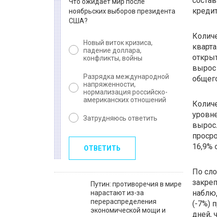
состав
Что ожидает мир после
креди
ноябрьских выборов президента
США?
Количе
Новый виток кризиса,
кварта
падение доллара,
открыт
конфликты, войны
вырос 
Разрядка международной
общего
напряженности,
нормализация российско-
американских отношений
Количе
уровне
Затрудняюсь ответить
выросл
просро
16,9% 
ОТВЕТИТЬ
По сло
закреп
Путин: противоречия в мире
наблюд
нарастают из-за
перераспределения
(-7%) 
экономической мощи и
дней, 