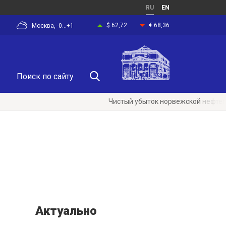
RU
EN
$ 62,72
€ 68,36
Москва, -0...+1
Чистый убыток норвежской нефтегазовой ком
Актуально