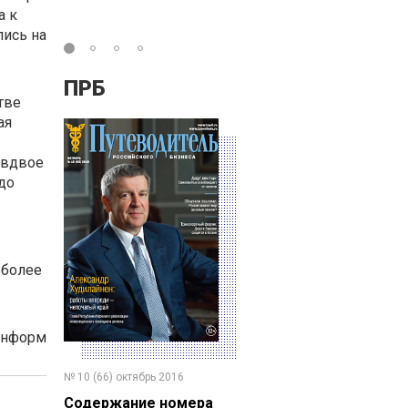
а к
ись на
ПРБ
тве
ая
 вдвое
до
 более
Информ
№ 10 (66) октябрь 2016
Содержание номера