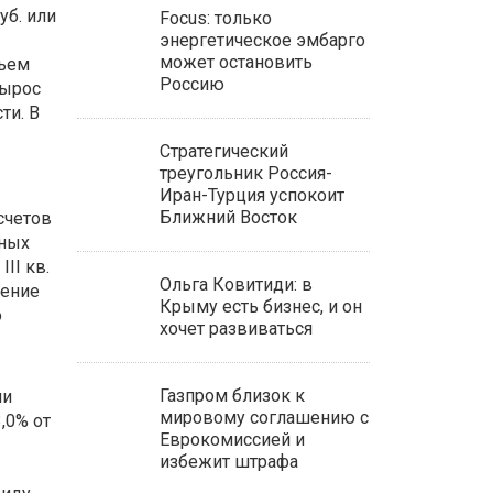
уб. или
Focus: только
энергетическое эмбарго
может остановить
бъем
Россию
вырос
ти. В
Стратегический
треугольник Россия-
Иран-Турция успокоит
Ближний Восток
счетов
вных
II кв.
Ольга Ковитиди: в
чение
Крыму есть бизнес, и он
о
хочет развиваться
Газпром близок к
ми
мировому соглашению с
,0% от
Еврокомиссией и
избежит штрафа