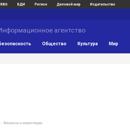
RBG
БДИ
Регион
Деловой мир
Издательство
нформационное агентство
Безопасность
Общество
Культура
Мир
Финансы и инвестиции