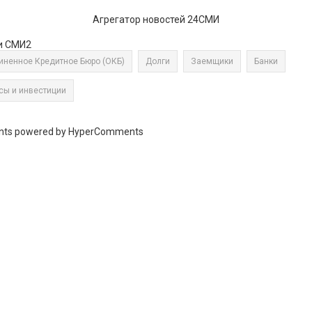
Агрегатор новостей 24СМИ
и СМИ2
ненное Кредитное Бюро (ОКБ)
Долги
Заемщики
Банки
сы и инвестиции
ts powered by HyperComments