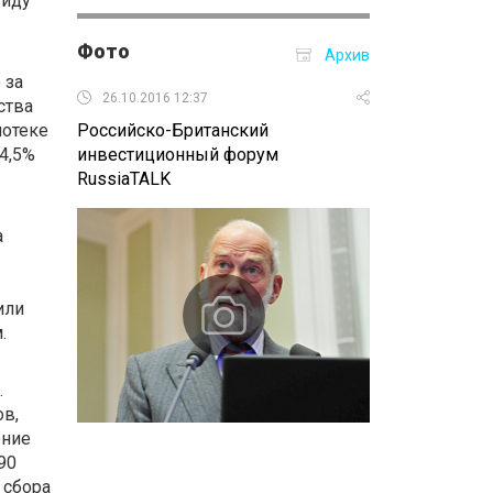
виду
Фото
Архив
 за
26.10.2016 12:37
25.10.2016 11:
ства
потеке
Российско-Британский
Консультацион
 4,5%
инвестиционный форум
выставки "Ле
RussiaTALK
а
или
.
.
ов,
ение
90
 сбора