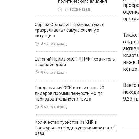
политического влияния
просро
8 часов назад
оценк
протяж
Сергей Степашин: Примаков умел
«разруливать» самую сложную
Также
ситуацию
открыт
8 часов назад
активн
кварта
Евгений Примаков: ТПП РФ - хранитель
ниже. 
наследия деда
конца 
9 часов назад
Всего 
Предприятия ОСК вошли в топ-20
находи
лидеров промышленности РФ по
9,23 тр
производительности труда
9 часов назад
Количество туристов из КНР в
Приморье ежегодно увеличивается в 2
раза