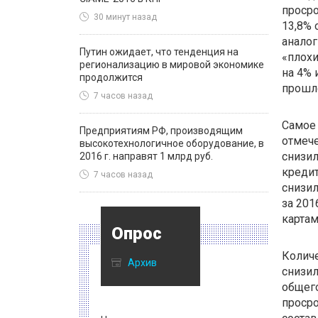
просро
30 минут назад
13,8% 
аналог
Путин ожидает, что тенденция на
«плохи
регионализацию в мировой экономике
на 4% 
продолжится
прошло
7 часов назад
Самое
Предприятиям РФ, производящим
отмече
высокотехнологичное оборудование, в
снизил
2016 г. направят 1 млрд руб.
кредит
7 часов назад
снизил
за 201
картам
Опрос
Количе
Архив
снизил
общег
просро