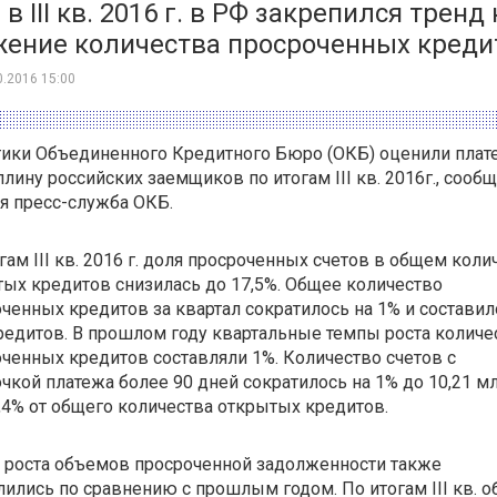
 в III кв. 2016 г. в РФ закрепился тренд 
жение количества просроченных креди
0.2016 15:00
тики Объединенного Кредитного Бюро (ОКБ) оценили пла
лину российских заемщиков по итогам III кв. 2016г., сооб
я пресс-служба ОКБ.
гам III кв. 2016 г. доля просроченных счетов в общем коли
ых кредитов снизилась до 17,5%. Общее количество
ченных кредитов за квартал сократилось на 1% и составил
редитов. В прошлом году квартальные темпы роста количе
ченных кредитов составляли 1%. Количество счетов с
чкой платежа более 90 дней сократилось на 1% до 10,21 мл
,4% от общего количества открытых кредитов.
 роста объемов просроченной задолженности также
ились по сравнению с прошлым годом. По итогам III кв. 