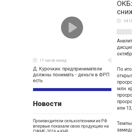
ОКБ:
сни
24.1
Анали
дисцип
октябр
17 часов назад
Д. Курочкин: предприниматели
По ито
должны понимать - деньги в ФРП
открыт
есть
просро
млн. к
просро
просро
Новости
или 13
Производители сельхозтехники из РФ
Темпы
впервые показали свою продукцию на
замедл
CIAME-2016 в КНР