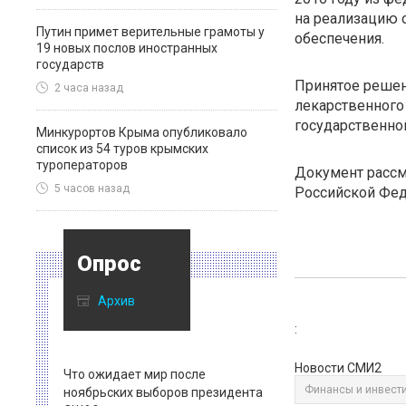
на реализацию 
Путин примет верительные грамоты у
обеспечения.
19 новых послов иностранных
государств
Принятое решен
2 часа назад
лекарственного
государственно
Минкурортов Крыма опубликовало
список из 54 туров крымских
туроператоров
Документ рассм
5 часов назад
Российской Феде
Опрос
Архив
:
Новости СМИ2
Что ожидает мир после
Финансы и инвест
ноябрьских выборов президента