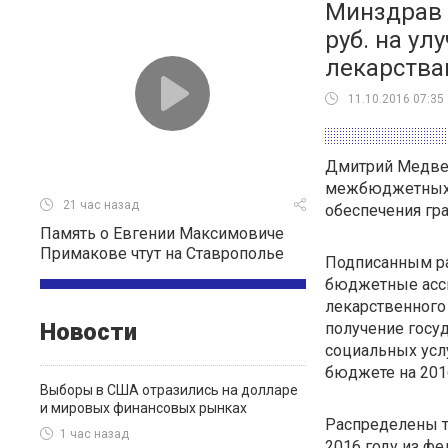
Минздрав 
руб. на у
лекарств
11.10.2016 07:35
Дмитрий Медвед
межбюджетных 
21 час назад
обеспечения гр
Память о Евгении Максимовиче
Примакове чтут на Ставрополье
Подписанным р
бюджетные асси
лекарственного
Новости
получение госу
социальных усл
бюджете на 2016
Выборы в США отразились на долларе
и мировых финансовых рынках
Распределены 
1 час назад
2016 году из ф