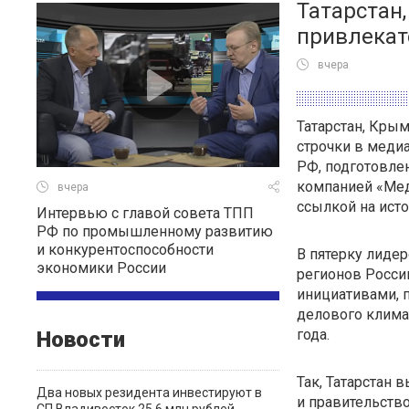
Татарстан
привлекат
вчера
Татарстан, Кры
строчки в меди
РФ, подготовлен
компанией «Мед
вчера
ссылкой на исто
Интервью c главой совета ТПП
РФ по промышленному развитию
и конкурентоспособности
В пятерку лидер
экономики России
регионов Росси
инициативами, 
делового климат
года.
Новости
Так, Татарстан
Два новых резидента инвестируют в
и правительств