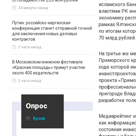
СП Владивосток 25,6 млн рублей
исламского бан
34 минуты назад
властями РК ин
экономику респ
Путин: российско-киргизская
рамках Ялтинск
конференция станет отправной точной
по итогам кото
для заключения новых деловых
70 млрд рублей.
контрактов
2 часа назад
На третье же м
Приморского кр
В Московском книжном фестивале
ходе которой и
«Красная площадь» примут участие
около 400 издательств
инвестпроектов.
проекта «Примо
3 часа назад
профессиональн
пригороде Влади
разработке пол
Опрос
Медиарейтинг и
Архив
как информацио
состояния инвес