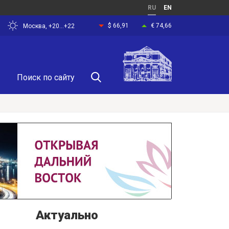
RU
EN
$ 66,91
€ 74,66
Москва, +20...+22
Актуально