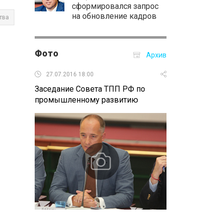
сформировался запрос
на обновление кадров
тва
Фото
Архив
27.07.2016 18:00
22.07.2016 15:
Заседание Совета ТПП РФ по
Бурятия встре
промышленному развитию
автопробега «
Владивосток»