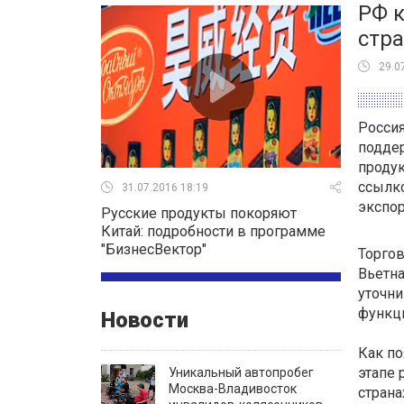
РФ к
стр
29.0
Россия
подде
проду
ссылко
31.07.2016 18:19
экспор
Русские продукты покоряют
Китай: подробности в программе
"БизнесВектор"
Торгов
Вьетна
уточни
функци
Новости
Как по
этапе 
Уникальный автопробег
Москва-Владивосток
страна