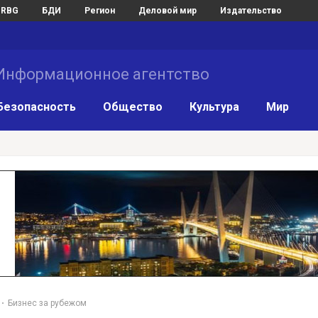
RBG
БДИ
Регион
Деловой мир
Издательство
нформационное агентство
Безопасность
Общество
Культура
Мир
Бизнес за рубежом