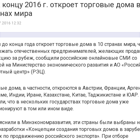
 концу 2016 г. откроет торговые дома в
анах мира
7.2016 12:32
 до конца года откроет торговые дома в 10 странах мира, 
ржать отечественных предпринимателей, желающих прода
кцию за рубеж, сообщили российские онлайновые СМИ со
й на Министерство экономического развития и АО «Росси
тный центр» (РЭЦ).
ые дома, в частности, откроются в Австрии, Франции, Арге
ме, Индии, Иране, Казахстане, Китае, Таджикистане и ЮАР.
ли, что в нескольких государствах торговые дома уже
онируют в том или ином виде.
яснили в Минэкономразвития, эти страны были выбраны н
разработки «Концепции создания торговых домов в зару
х по продвижению российского экспорта». При отборе