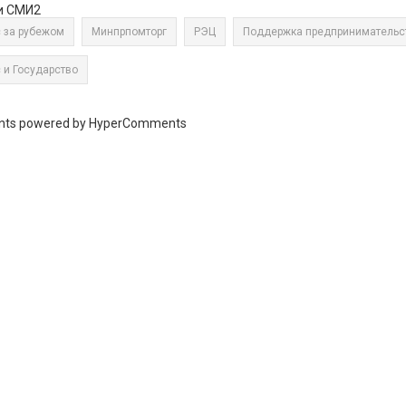
и СМИ2
 за рубежом
Минпрпомторг
РЭЦ
Поддержка предпринимательс
 и Государство
ts powered by HyperComments