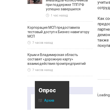
инвалидов-колясочников
учиты
при поддержке ТПП РФ
сотруд
успешно завершился
1 час назад
Как со
предос
Корпорация МСП предоставила
партне
тестовый доступ к Бизнес-навигатору
демонс
МСП
также 
7 часов назад
покупа
Крым и Владимирская область
составят «дорожную карту»
взаимодействия промпредприятий
7 часов назад
Опрос
:
Loading.
Архив