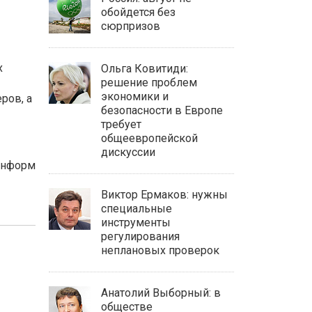
обойдется без
сюрпризов
х
Ольга Ковитиди:
решение проблем
экономики и
ров, а
безопасности в Европе
требует
общеевропейской
дискуссии
Информ
Виктор Ермаков: нужны
специальные
инструменты
регулирования
неплановых проверок
Анатолий Выборный: в
обществе