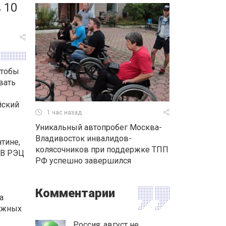
 10
чтобы
вать
йский
1 час назад
Уникальный автопробег Москва-
Владивосток инвалидов-
нтине,
колясочников при поддержке ТПП
 В РЭЦ
РФ успешно завершился
Комментарии
а
бежных
Россия: август не