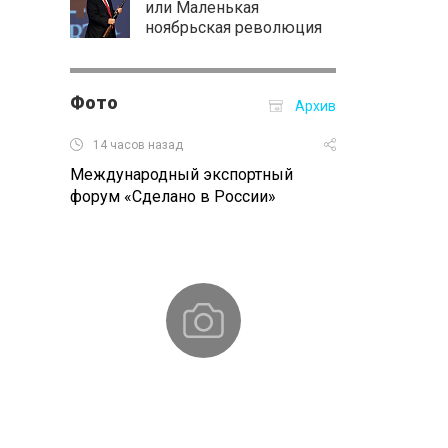
или Маленькая
ноябрьская революция
Фото
Архив
14 часов назад
01.11.2016 16:
Международный экспортный
XX Всемирный
форум «Сделано в России»
собор