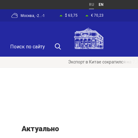
RU
EN
$ 63,75
€ 70,23
Москва, -2...-1
Экспорт в Китае сократился на 7,3% в ср
Актуально