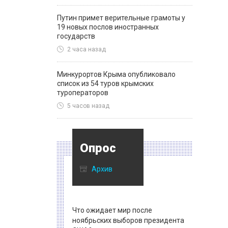
Путин примет верительные грамоты у
19 новых послов иностранных
государств
2 часа назад
Минкурортов Крыма опубликовало
список из 54 туров крымских
туроператоров
5 часов назад
Опрос
Архив
Что ожидает мир после
ноябрьских выборов президента