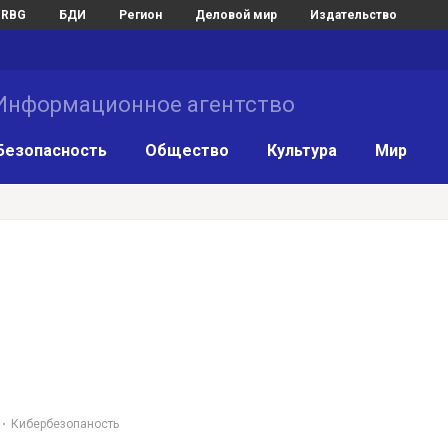
RBG
БДИ
Регион
Деловой мир
Издательство
нформационное агентство
Безопасность
Общество
Культура
Мир
Кибербезопаность