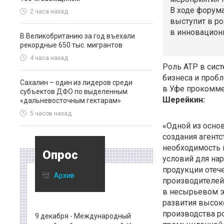
В ходе форума
2 часа назад
выступит в ро
в инновацион
В Великобританию за год въехали
рекордные 650 тыс. мигрантов
4 часа назад
Роль АТР в сис
бизнеса и проб
Сахалин – один из лидеров среди
в Уфе прокомме
субъектов ДФО по выделенным
Шерейкин:
«дальневосточным гектарам»
5 часов назад
«Одной из осно
создания агентс
необходимость 
Опрос
условий для на
продукции отеч
Архив
производителей
в несырьевом эк
развития высок
производства р
9 декабря - Международный