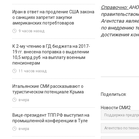
Справочно:
АНО
Иран в ответ на продление США закона
правительством
о санкциях запретит закупки
Агентства явля
американских потребтоваров
по внедрению т
9 часов назад
достижения кон
К 2-му чтению в ГД бюджета на 2017-
19 гг. внесена поправка о выделении
10,5 млрд руб. на выплату военным
пенсионерам
11 часов назад
Итальянские СМИ рассказывают о
туристическом потенциале Крыма
Поделиться:
вчера
Новости СМИ2
Вице-президент ТПП РФ выступил на
Поддержка предпр
промышленной конференции в Туле
Агентство по техно
вчера