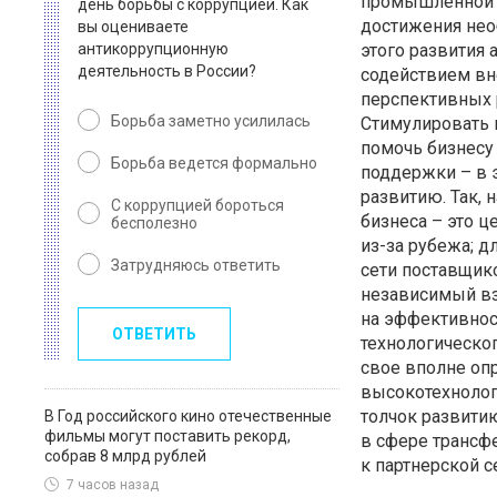
промышленной 
день борьбы с коррупцией. Как
достижения нео
вы оцениваете
антикоррупционную
этого развития 
деятельность в России?
содействием в
перспективных 
Борьба заметно усилилась
Стимулировать 
помочь бизнесу 
Борьба ведется формально
поддержки – в э
развитию. Так,
С коррупцией бороться
бизнеса – это ц
бесполезно
из-за
рубежа; дл
Затрудняюсь ответить
сети поставщик
независимый вз
на эффективнос
ОТВЕТИТЬ
технологическог
свое вполне оп
высокотехнолог
толчок развити
В Год российского кино отечественные
фильмы могут поставить рекорд,
в сфере трансф
собрав 8 млрд рублей
к партнерской с
7 часов назад