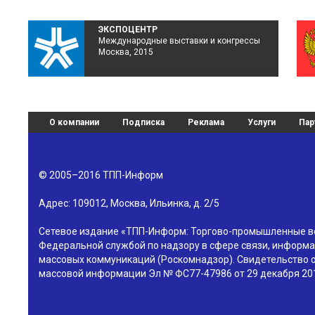
ЭКСПОЦЕНТР
Международные выставки и конгрессы
Москва, 2015
О компании
Подписка
Реклама
Услуги
Пар
© 2005–2016
ТПП-Информ
Адрес:
109012
,
Москва
,
Ильинка, д. 2/5
Сетевое издание «ТПП-Информ: Торгово-промышленные в
Федеральной службой по надзору в сфере связи, информа
массовых коммуникаций (Роскомнадзор). Свидетельство о
массовой информации Эл № ФС77-47986 от 29 декабря 201