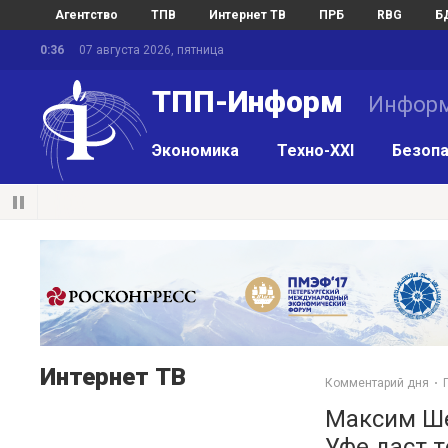
Агентство
ТПВ
Интернет ТВ
ПРБ
RBG
Б
0:36
07 августа 2026, пятница
ТПП-Информ
Информ
Экономика
Техно-XXI
Безопа
Интернет ТВ
Комментарий дня
Максим Ше
Уфе даст 