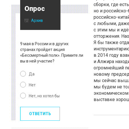
сборки, где ест
Опрос
но и
российско-
российско-кита
Архив
с любыми, даже
с этим мы и идё
отторжения. На
Я бы также отд
9 мая в России и в других
инструментари
странах пройдет акция
в 2014 году вз
«Бессмертный полк». Примите ли
вы в ней участие?
и Алжира наход
огромнейший пе
новому председ
Да
мы сейчас вышл
Нет
мы будем не то
экономическом 
Нет, но хотел бы
выставке хорош
ОТВЕТИТЬ