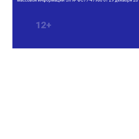
массовой информации Эл № ФС77-47986 от 29 декабря 201
12+