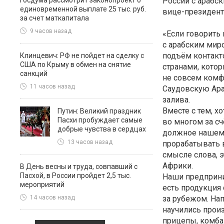
Госдума рассмотрит законопроект о
России с арабс
единовременной выплате 25 тыс. руб.
вице-президент
за счет маткапитала
9 часов назад
«Если говорить
с арабским миро
подъём контакто
Клинцевич: РФ не пойдет на сделку с
США по Крыму в обмен на снятие
странами, кото
санкций
не совсем комф
11 часов назад
Саудовскую Ара
залива.
Вместе с тем, х
Путин: Великий праздник
Пасхи пробуждает самые
во многом за сч
добрые чувства в сердцах
должное нашему
13 часов назад
прорабатывать 
смысле слова, э
Африки.
В День весны и труда, совпавший с
Пасхой, в России пройдет 2,5 тыс.
Наши предприни
мероприятий
есть продукция 
за рубежом. Нап
14 часов назад
научились прои
прицепы, комбай