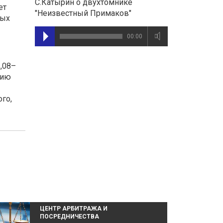
С.Катырин о двухтомнике
ет
"Неизвестный Примаков"
ных
00:00
,08–
цию
го,
ЦЕНТР АРБИТРАЖА И
ПОСРЕДНИЧЕСТВА