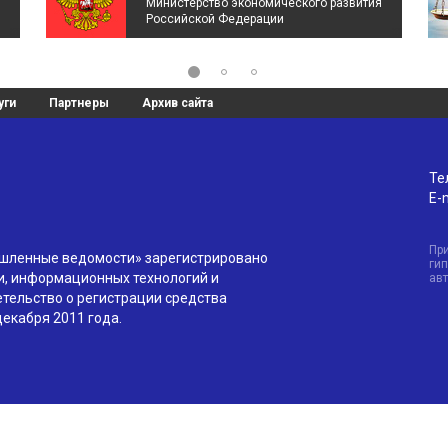
Министерство экономического развития
Российской Федерации
уги
Партнеры
Архив сайта
Те
E-m
Пр
ышленные ведомости» зарегистрировано
гип
и, информационных технологий и
ав
тельство о регистрации средства
екабря 2011 года.