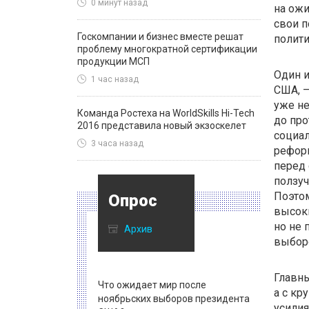
0 минут назад
на ожи
свои п
Госкомпании и бизнес вместе решат
полити
проблему многократной сертификации
продукции МСП
Один и
1 час назад
США, 
уже не
Команда Ростеха на WorldSkills Hi-Tech
до про
2016 представила новый экзоскелет
социал
3 часа назад
реформ
перед 
ползуч
Поэтом
Опрос
высоки
но не 
Архив
выбор
Главны
Что ожидает мир после
а с кр
ноябрьских выборов президента
усили