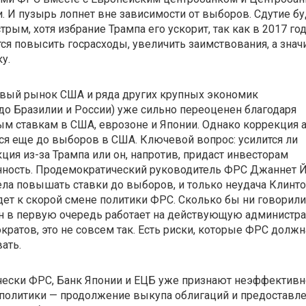
. И пузырь лопнет вне зависимости от выборов. Сдутие бу
трым, хотя избрание Трампа его ускорит, так как в 2017 го
ся повысить госрасходы, увеличить заимствования, а значи
ку.
вый рынок США и ряда других крупных экономик
 до Бразилии и России) уже сильно переоценен благодаря
м ставкам в США, еврозоне и Японии. Однако коррекция 
ся еще до выборов в США. Ключевой вопрос: усилится ли
кция
из-за
Трампа или он, напротив, придаст инвесторам
нность. Продемократический руководитель ФРС Джаннет 
ела повышать ставки до выборов, и только неудача Клинт
ет к скорой смене политики ФРС. Сколько бы ни говорили,
н в первую очередь работает на действующую администр
кратов, это не совсем так. Есть риски, которые ФРС должн
ать.
чески ФРС, Банк Японии и ЕЦБ уже признают неэффективн
политики — продолжение выкупа облигаций и предоставл