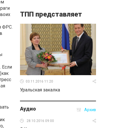
ем
Драги
ТПП представляет
своих
я ФРС.
в
ны
. Если
(как
гресс
03.11.2016 11:20
ьзя
Уральская закалка
вать
Аудио
Архив
лик
28.10.2016 09:00
го
,