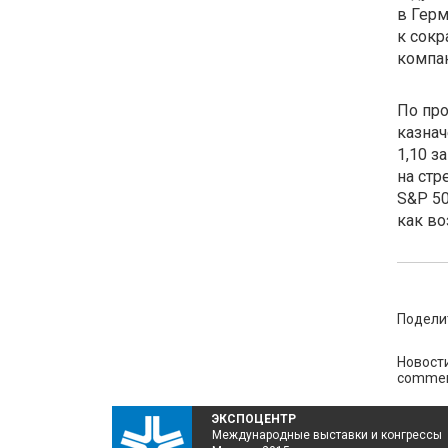
в Герм
к сокр
компан
По про
казнач
1,10 з
на стр
S&P 50
как во
Подели
Новост
commen
ЭКСПОЦЕНТР
Международные выставки и конгрессы