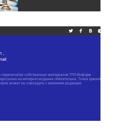
л:
,
ail:
и перепечатке собственных материалов ТПП-Информ
ерссылка на интернет-издание обязательна. Точка зрения
торов может не совпадать с мнением редакции.