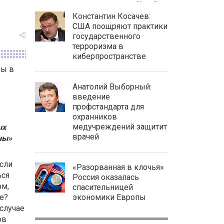
Константин Косачев:
США поощряют практики
государственного
терроризма в
киберпространстве
Анатолий Выборный:
введение
профстандарта для
охранников
медучреждений защитит
ых
врачей
ны»
сли
«Разорванная в клочья»
ься
Россия оказалась
рм,
спасительницей
е?
экономики Европы
случае
ов