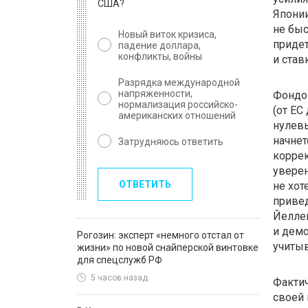
США?
Японии
не быс
Новый виток кризиса,
придет
падение доллара,
конфликты, войны
и став
Разрядка международной
напряженности,
Фондо
нормализация российско-
(от ЕС
американских отношений
нулевы
начнет
Затрудняюсь ответить
корре
увере
ОТВЕТИТЬ
не хот
привед
Йелле
и демо
Рогозин: эксперт «немного отстал от
учитыв
жизни» по новой снайперской винтовке
для спецслужб РФ
5 часов назад
Факти
своей 