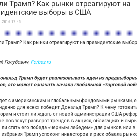
ли Трамп? Как рынки отреагируют на
зидентские выборы в США
1.2016 17:45
й Голубович,
Forbes.ru
Дональд Трамп будет реализовывать идеи из предвыборн
ов, это может означать начало глобальной «торговой вой
удет с американским и глобальным фондовыми рынками, е
данно для всех» победит Дональд Трамп? К чему готовит
орам и стоит ли ждать от новой администрации США рефо
е повлекут разворот трендов в акциях, облигациях и сырь
ли стать его победа «черным лебедем» для рынков или в 
 избрания Трамп успокоит инвесторов и риск обвала рынк