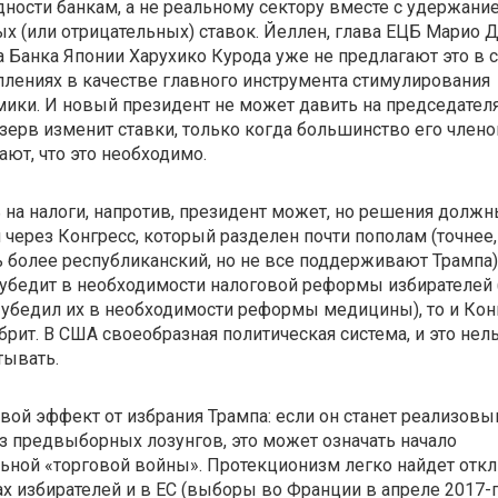
ности банкам, а не реальному сектору вместе с удержани
х (или отрицательных) ставок. Йеллен, глава ЕЦБ Марио 
а Банка Японии Харухико Курода уже не предлагают это в 
лениях в качестве главного инструмента стимулирования
ики. И новый президент не может давить на председател
ерв изменит ставки, только когда большинство его члено
ают, что это необходимо.
 на налоги, напротив, президент может, но решения долж
 через Конгресс, который разделен почти пополам (точнее,
ь более республиканский, но не все поддерживают Трампа)
убедит в необходимости налоговой реформы избирателей 
убедил их в необходимости реформы медицины), то и Кон
брит. В США своеобразная политическая система, и это нел
тывать.
ой эффект от избрания Трампа: если он станет реализовы
з предвыборных лозунгов, это может означать начало
ьной «торговой войны». Протекционизм легко найдет отк
х избирателей и в ЕС (выборы во Франции в апреле
2017-