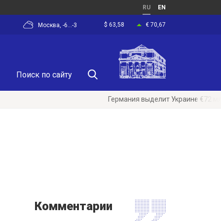
RU
EN
$ 63,58
€ 70,67
Москва, -6...-3
Германия выделит Украине €72 млн на 
Комментарии