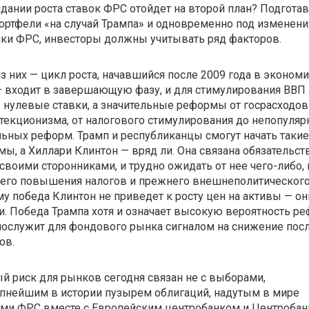
дании роста ставок ФРС отойдет на второй план? Подгота
ортфели «на случай Трампа» и одновременно под изменени
ки ФРС, инвесторы должны учитывать ряд факторов.
з них — цикл роста, начавшийся после 2009 года в эконом
— входит в завершающую фазу, и для стимулирования ВВП
 нулевые ставки, а значительные реформы от госрасходов
текционизма, от налогового стимулирования до непопуля
ьных реформ. Трамп и республиканцы смогут начать такие
ы, а Хиллари Клинтон — вряд ли. Она связана обязательст
своими сторонниками, и трудно ожидать от нее
чего-либо
,
его повышения налогов и прежнего внешнеполитического 
у победа Клинтон не приведет к росту цен на активы — он
. Победа Трампа хотя и означает высокую вероятность ре
послужит для фондового рынка сигналом на снижение пос
ов.
й риск для рынков сегодня связан не с выборами,
упнейшим в истории пузырем облигаций, надутым в мире
ями ФРС вместе с Европейским центробанком и Центроба