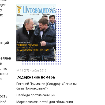
дет
ду
т,
акций
Йеллен
он
 что
№ 11 (67) ноябрь 2016
ацию
Содержание номера
а
Евгений Примаков (Сандро): «Легко ли
быть Примаковым?»
Свобода против санкций
ость
ения
Море возможностей для сближения