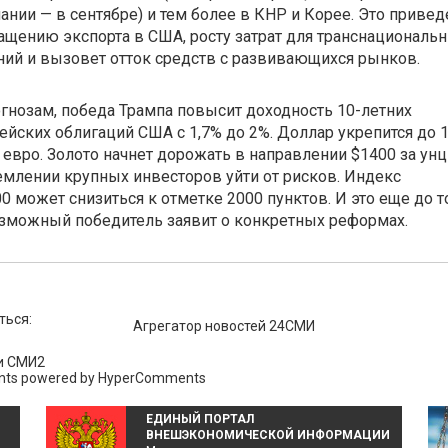
ании — в сентябре) и тем более в КНР и Корее. Это привед
ащению экспорта в США, росту затрат для транснациональ
ий и вызовет отток средств с развивающихся рынков.
гнозам, победа Трампа повысит доходность
10-летних
ейских облигаций США с 1,7% до 2%. Доллар укрепится до 1
а евро. Золото начнет дорожать в направлении $1400 за ун
емлении крупных инвесторов уйти от рисков. Индекс
0 может снизиться к отметке 2000 пунктов. И это еще до то
зможный победитель заявит о конкретных реформах.
ться:
Агрегатор новостей 24СМИ
и СМИ2
ts powered by HyperComments
ЕДИНЫЙ ПОРТАЛ
ВНЕШЭКОНОМИЧЕСКОЙ ИНФОРМАЦИИ