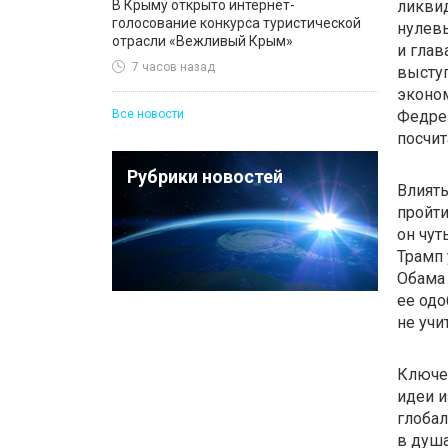
В Крыму открыто интернет-
ликвид
голосование конкурса туристической
нулевы
отрасли «Вежливый Крым»
и глав
7 часов назад
выступ
эконом
Все новости
Федрез
посчит
Рубрики новостей
Влиять
пройти
он чут
Трамп 
Обама 
ее одо
не учи
Ключев
идеи и
глобал
в душа