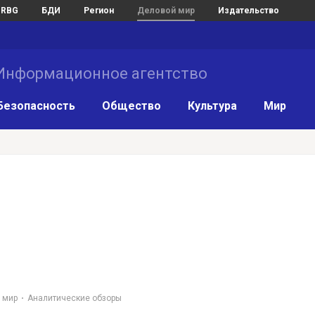
RBG
БДИ
Регион
Деловой мир
Издательство
нформационное агентство
Безопасность
Общество
Культура
Мир
 мир
Аналитические обзоры