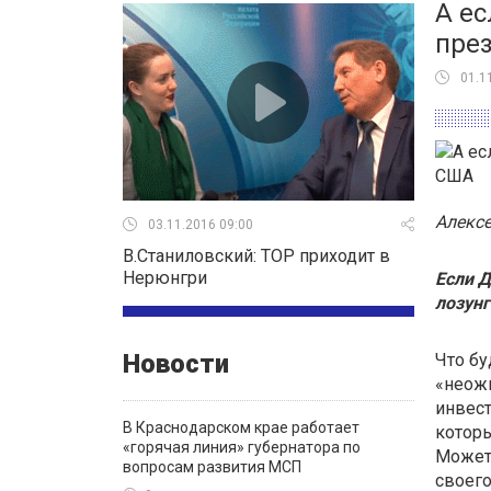
А ес
пре
01.1
Алексе
03.11.2016 09:00
В.Станиловский: ТОР приходит в
Нерюнгри
Если 
лозунг
Новости
Что б
«неожи
инвест
В Краснодарском крае работает
которы
«горячая линия» губернатора по
Может 
вопросам развития МСП
своего