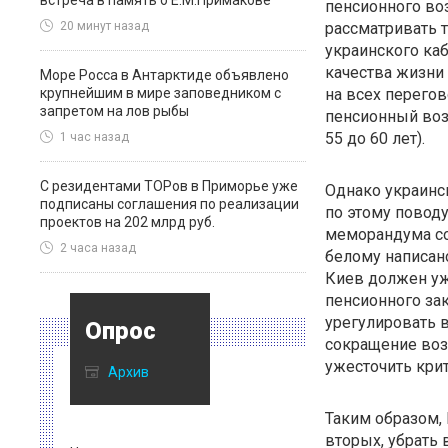
встреча в память о Е.М.Примакове
пенсионного воз
рассматривать т
20 минут назад
украинского ка
качества жизни
Море Росса в Антарктиде объявлено
крупнейшим в мире заповедником с
на всех перегов
запретом на лов рыбы
пенсионный воз
55 до 60 лет).
1 час назад
С резидентами ТОРов в Приморье уже
Однако украинс
подписаны соглашения по реализации
по этому поводу
проектов на 202 млрд руб.
меморандума со
2 часа назад
белому написан
Киев должен уж
пенсионного зак
урегулировать 
Опрос
сокращение воз
ужесточить кри
Архив
Таким образом,
вторых, убрать