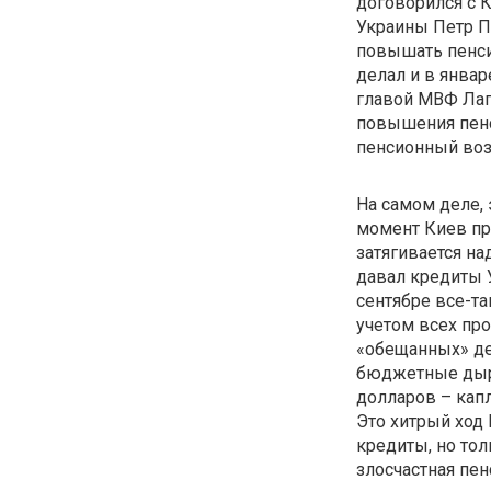
договорился с К
Украины Петр П
повышать пенси
делал и в январ
главой МВФ Лаг
повышения пенси
пенсионный воз
На самом деле, 
момент Киев пр
затягивается на
давал кредиты У
сентябре все-та
учетом всех пр
«обещанных» де
бюджетные дыры
долларов – капл
Это хитрый ход
кредиты, но тол
злосчастная пе