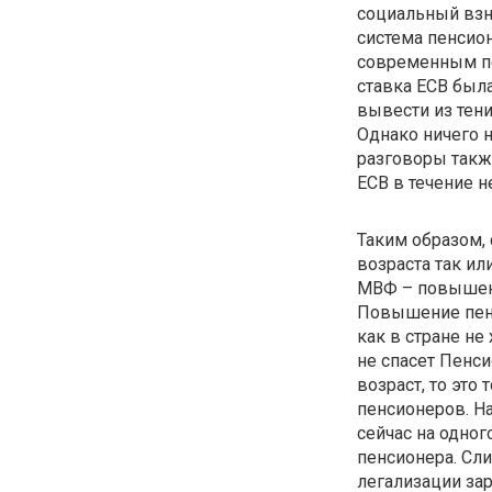
социальный взно
система пенсион
современным пе
ставка ЕСВ была
вывести из тени
Однако ничего н
разговоры такж
ЕСВ в течение н
Таким образом, 
возраста так ил
МВФ – повышени
Повышение пенс
как в стране не
не спасет Пенс
возраст, то это
пенсионеров. На
сейчас на одног
пенсионера. Сл
легализации зар