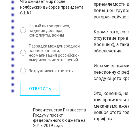
Что ожидает мир после
приемлемости д
ноябрьских выборов президента
повышен трудов
США?
которая сейчас 
Новый виток кризиса,
падение доллара,
Кроме того, со
конфликты, войны
отсутствие при
военных), а так
Разрядка международной
обеспечения.
напряженности,
нормализация российско-
американских отношений
Иными словами,
Затрудняюсь ответить
пенсионную реф
следующего кре
ОТВЕТИТЬ
Это, конечно, н
для правительст
механизма ежек
Правительство РФ внесет в
ноября этого го
Госдуму проект
тарифов.
федерального бюджета на
2017-2019 годы