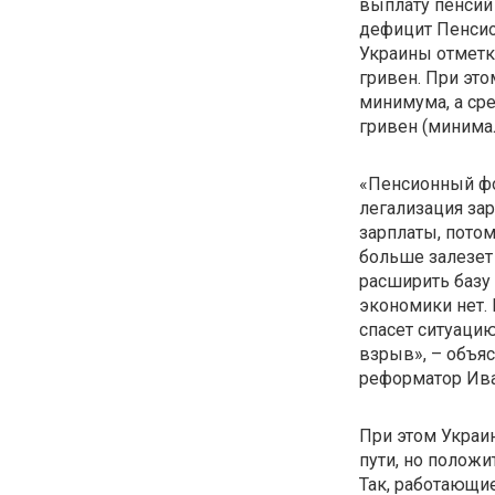
выплату пенсий 
дефицит Пенсио
Украины отметки
гривен. При эт
минимума, а сре
гривен (минимал
«Пенсионный фон
легализация зар
зарплаты, потом
больше залезет 
расширить базу 
экономики нет.
спасет ситуацию
взрыв», – объя
реформатор Ив
При этом Украин
пути, но положи
Так, работающи