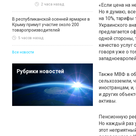
«Если цена на н
2 часа назад
Но я думаю, все
на 10%, тарифы 
В республиканской осенней ярмарке в
Крыму примут участие около 200
Украинского ан
товаропроизводителей
предлагается о
одной стороны, 
5 часов назад
качество услуг 
говоря уже о то
Все новости
западноевропейс
Рубрики новостей
Также МВФ в об
сельхозземли, 
иностранцам, и,
и других объект
активы.
Пенсионную реф
Но каждый раз 
этот неприятный