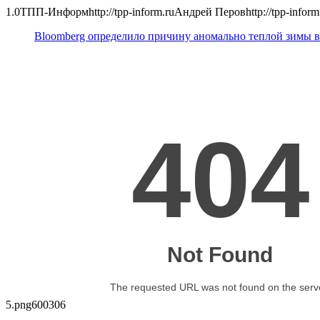
1.0
ТПП-Информ
http://tpp-inform.ru
Андрей Перов
http://tpp-infor
Bloomberg определило причину аномально теплой зимы 
5.png
600
306