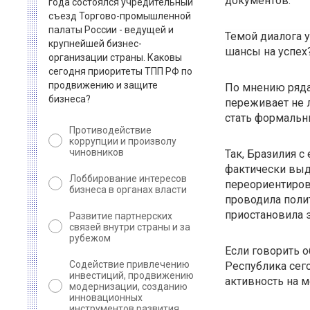
документов.
года состоялся учредительный
съезд Торгово-промышленной
палаты России - ведущей и
Темой диалога у
крупнейшей бизнес-
шансы на успех
организации страны. Каковы
сегодня приоритеты ТПП РФ по
продвижению и защите
По мнению ряда
бизнеса?
переживает не л
стать формальн
Противодействие
коррупции и произволу
чиновников
Так, Бразилия 
фактически вы
Лоббирование интересов
переориентиров
бизнеса в органах власти
проводила полит
приостановила э
Развитие партнерских
связей внутри страны и за
рубежом
Если говорить 
Содействие привлечению
Республика сег
инвестиций, продвижению
активность на 
модернизации, созданию
инновационных
инструментов развития