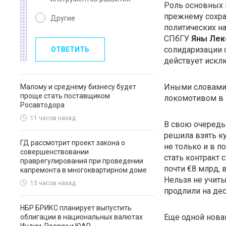
Роль основных 
прежнему сохра
Другие
политических н
СПбГУ
Яны Лек
солидаризации с
ОТВЕТИТЬ
действует исклю
Иными словами,
Малому и среднему бизнесу будет
проще стать поставщиком
локомотивом в
Росавтодора
11 часов назад
В свою очередь
решила взять к
ГД рассмотрит проект закона о
не только и в 
совершенствовании
стать контракт 
праврегулирования при проведении
почти €8 млрд, 
капремонта в многоквартирном доме
Нельзя не учиты
13 часов назад
продлили на дес
НБР БРИКС планирует выпустить
Еще одной нова
облигации в национальных валютах