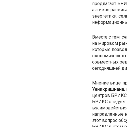
предлагает БРИ
активно развива
энергетики, сел
информационных
Вместе с тем, с
на мировом рын
которые позвол
экономического 
совместных реше
сегодняшней ди
Мнение вице-пре
Унникришнана
,
центров БРИКС, 
БРИКС следует 
взаимодействия
направленные н
этот вопрос об
БРИКС в этом г