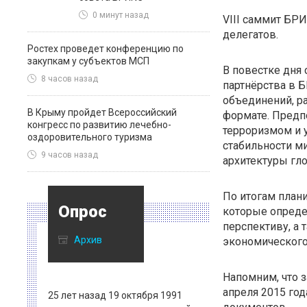
0 минут назад
VIII саммит БРИ
делегатов.
Ростех проведет конференцию по
закупкам у субъектов МСП
В повестке дня
8 часов назад
партнёрства в 
объединений, р
В Крыму пройдет Всероссийский
формате. Предп
конгресс по развитию лечебно-
терроризмом и 
оздоровительного туризма
стабильности м
9 часов назад
архитектуры гл
По итогам плани
Опрос
которые опреде
перспективу, а
Архив
экономического
Напомним, что 
апреля 2015 го
25 лет назад 19 октября 1991