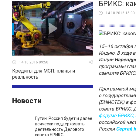
БРИКС: ка
14.10.2016 15:00
15–16 октября 
Индию. В ходе в
Индии
Нарендр
14.10.2016 09:50
программы глава
Кредиты для МСП: планы и
саммите БРИКС
реальность
Программой мер
с государствам
Новости
(БИМСТЕК) в фо
совета БРИКС. 
форуме БРИКС, 
Путин: Россия будет и далее
российской час
всячески поддерживать
России
Сергей 
деятельность Делового
совета БРИКС