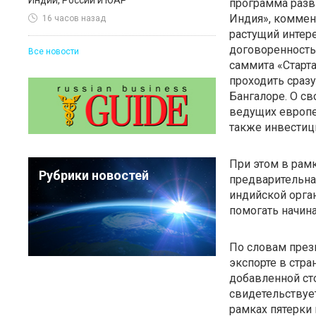
Индии, России и ЮАР
программа разв
Индия», комме
16 часов назад
растущий интер
договоренность
Все новости
саммита «Старт
проходить сразу
Бангалоре. О св
ведущих европе
также инвестиц
При этом в рамк
Рубрики новостей
предварительна
индийской орга
помогать начин
По словам пре
экспорте в стр
добавленной ст
свидетельствуе
рамках пятерки