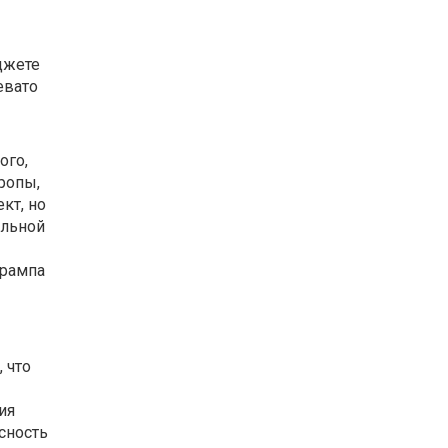
джете
евато
ого,
ропы,
кт, но
альной
Трампа
 что
ия
сность