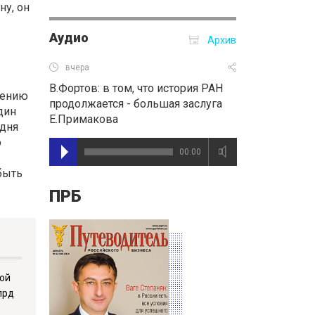
у, он
Аудио
Архив
вчера
В.Фортов: в том, что история РАН
чению
продолжается - большая заслуга
дин
Е.Примакова
 дня
о
00:00
быть
ПРБ
ной
лрд