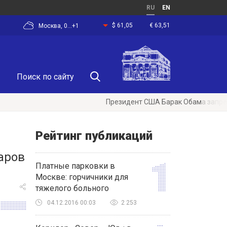
RU
EN
$ 61,05
€ 63,51
Москва, 0...+1
Президент США Барак Обама запретил бурени
Рейтинг публикаций
аров
Платные парковки в
Москве: горчичники для
тяжелого больного
04.12.2016 00:03
2 253