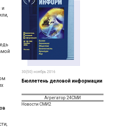
 и
или,
ведь
амой
30(50) ноябрь 2016
ном
Бюллетень деловой информации
их
Агрегатор 24СМИ
Новости СМИ2
ов
сти,