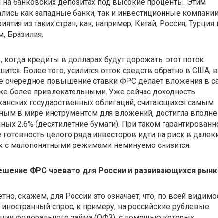
 на банковских депозитах под высокие проценты. Этим
лись как западные банки, так и инвестиционные компании
иятия из таких стран, как, например, Китай, Россия, Турция 
, Бразилия.
, когда кредиты в долларах будут дорожать, этот поток
ится. Более того, усилится отток средств обратно в США, 
е очередное повышение ставки ФРС делает вложения в с
е более привлекательными. Уже сейчас доходность
канских государственных облигаций, считающихся самым
ным в мире инструментом для вложений, достигла вполне
ных 2,6% (десятилетние бумаги). При таком гарантирован
 готовность целого ряда инвесторов идти на риск в далек
ах с малопонятными режимами неминуемо снизится.
ешение ФРС чревато для России и развивающихся рынк
тно, скажем, для России это означает, что, по всей видимо
 иностранный спрос, к примеру, на российские рублевые
ции федерального займа (ОФЗ), с помощью которых