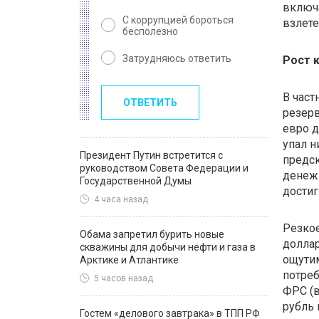
включ
С коррупцией бороться
взлете
бесполезно
Затрудняюсь ответить
Рост 
В част
ОТВЕТИТЬ
резерв
евро д
упал н
Президент Путин встретится с
предс
руководством Совета Федерации и
денежн
Государственной Думы
достиг
4 часа назад
Резкое
Обама запретил бурить новые
доллар
скважины для добычи нефти и газа в
ощути
Арктике и Атлантике
потреб
5 часов назад
ФРС (в
рубль 
Гостем «делового завтрака» в ТПП РФ