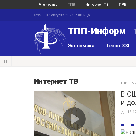
Агентство
ТПВ
Интернет ТВ
ПРБ
5:12
07 августа 2026, пятница
ТПП-Информ
Экономика
Техно-XXI
Интернет ТВ
ТПВ
М
В С
и до
18.1