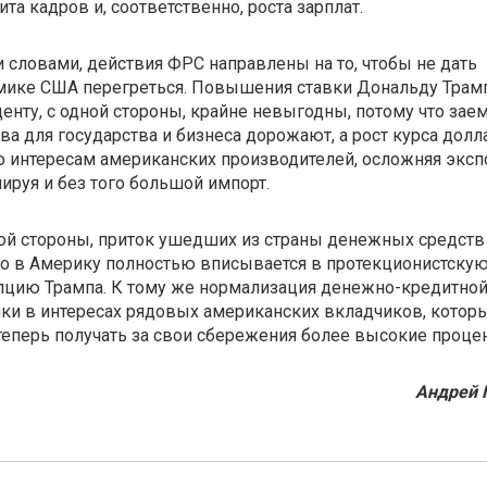
та кадров и, соответственно, роста зарплат.
словами, действия ФРС направлены на то, чтобы не дать
мике США перегреться. Повышения ставки Дональду Трамп
енту, с одной стороны, крайне невыгодны, потому что зае
ва для государства и бизнеса дорожают, а рост курса долл
о интересам американских производителей, осложняя эксп
ируя и без того большой импорт.
ой стороны, приток ушедших из страны денежных средств
о в Америку полностью вписывается в протекционистску
пцию Трампа. К тому же нормализация денежно-кредитно
ки в интересах рядовых американских вкладчиков, котор
теперь получать за свои сбережения более высокие проце
Андрей 