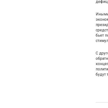
дефици
Иными 
эконо
презид
средст
бьет п
стимул
С друг
обратн
конце
полити
будут 