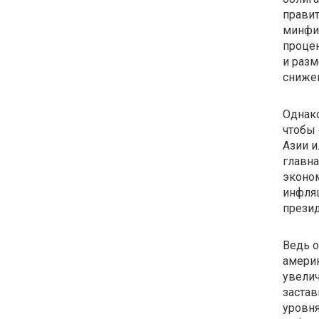
правит
минфи
проце
и разм
снижен
Однако
чтобы
Азии 
главна
эконом
инфляц
презид
Ведь 
амери
увелич
застав
уровня