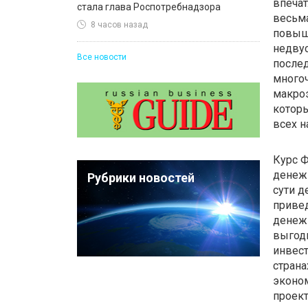
впечат
стала глава Роспотребнадзора
весьма
8 часов назад
повыше
недву
Все новости
после
много
макро
которы
всех н
Курс 
денежн
Рубрики новостей
сути д
привед
денежн
выгод
инвест
страна
эконо
проект