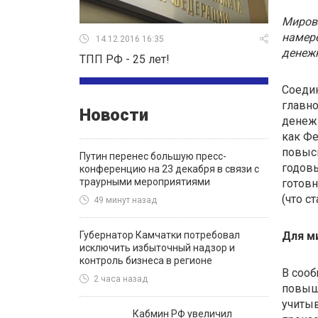
Миров
намере
14.12.2016 16:35
денежн
ТПП РФ - 25 лет!
Соеди
главно
Новости
денежн
как Фе
повыси
Путин перенес большую пресс-
годовы
конференцию на 23 декабря в связи с
траурными мероприятиями
готовн
(что с
49 минут назад
Губернатор Камчатки потребовал
Для м
исключить избыточный надзор и
контроль бизнеса в регионе
В сооб
2 часа назад
повыше
учитыв
Кабмин РФ увеличил