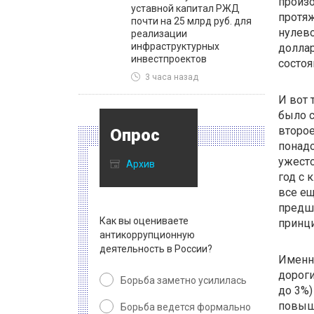
произо
уставной капитал РЖД
протяж
почти на 25 млрд руб. для
нулев
реализации
инфраструктурных
доллар
инвестпроектов
состо
3 часа назад
И вот 
было с
второ
Опрос
понадо
ужесто
Архив
год с 
все ещ
предш
Как вы оцениваете
принци
антикоррупционную
деятельность в России?
Именно
дороги
Борьба заметно усилилась
до 3%)
повыше
Борьба ведется формально