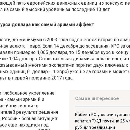
ающей пять европейских денежных единиц и японскую иен
л на самый высокий уровень за последние 13 лет.
курса доллара как самый зримый эффект
ности, до минимума с 2003 года подешевела вторая по зна
ная валюта - евро. Если 14 декабря до заседания ФРС за о
авали примерно 1,065 доллара, то 15 декабря курс к концу
иже 1,04 доллара. Столь высокая динамика показывает, чт
казываемый многими экспертами паритет двух ключевых
ых единиц (1 доллар = 1 евро) уже не за горами и может 
нут в первой половине 2017 года.
 глобальное укрепление
Самое интересное
а - самый зримый и
мый для рядовых
ителей результат решения
Кабмин РФ увеличил устав
 России - особая ситуация:
капитал РЖД почти на 25 м
все еще находится под
руб. для реализации