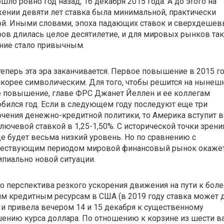
шло ровно год назад, 16 декабря 2015 года. А до этого на
ении девяти лет ставка была минимальной, практически
ой. Иными словами, эпоха падающих ставок и сверхдешев
ов длилась целое десятилетие, и для мировых рынков та
яние стало привычным.
теперь эта эра заканчивается. Первое повышение в 2015 г
корее символическим. Для того, чтобы решится на нынешн
е повышение, главе ФРС Джанет Йеллен и ее коллегам
бился год. Если в следующем году последуют еще три
чения денежно-кредитной политики, то Америка вступит в
ключевой ставкой в 1,25-1,50%. С исторической точки зрени
е будет весьма низкий уровень. Но по сравнению с
ествующим периодом мировой финансовый рынок окажет
пиально новой ситуации.
 перспектива резкого ускорения движения на пути к боле
м кредитным ресурсам в США (в 2019 году ставка может 
 и привела вечером 14 и 15 декабря к существенному
нию курса доллара. По отношению к корзине из шести в