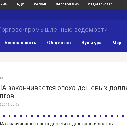
RBG
БДИ
Регион
Деловой мир
Издательство
Торгово-промышленные ведомости
Безопасность
Общество
Культура
Мир
ир
ША заканчивается эпоха дешевых долл
лгов
2.2016 00:05