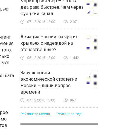
Коридор «Север – Юг»: в
два раза быстрее, чем через
, но
Суэцкий канал
07.12.2016 12:00
2 071
Авиация России: на чужих
итент
крыльях с надеждой на
очения
отечественные?
того,
лько
08.12.2016 12:00
1 442
,75%
Запуск новой
х шага
экономической стратегии
России – лишь вопрос
времени
07.12.2016 15:00
967
орое
Рейтинг за месяц
Рейтинг за год
имо
ктов