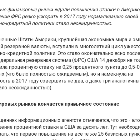
ые финансовые рынки ждали повышения ставки в Америке
ние ФРС резко ускорить в 2017 году нормализацию своей
о-кредитной политики стало неожиданностью.
ненные Штаты Америки, крупнейшая экономика мира и эм
й резервной валюты, вступили в многолетний цикл ужест
о-кредитной политики. Это стало окончательно ясно после 
деральная резервная система (ФРС) США 14 декабря не то
ла процентную ставку на 0,25 процентного пункта до 0,5-0
х (что было полностью ожидаемым), но и намекнула на
ость в 2017 году совершить не два, а даже три аналогичны
тало неожиданностью).
ировых рынков кончается привычное состояние
щениях информационных агентств отмечается, что это - вт
ние процентной ставки в США за десять лет. Тут необход
ать, что первое повышение на все те же 25 базисных пун