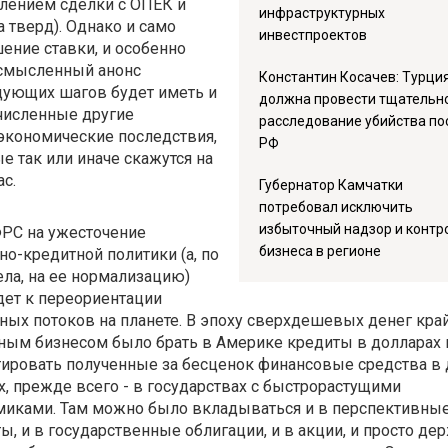
лением сделки с ОПЕК и
инфраструктурных
 тверд). Однако и само
инвестпроектов
ние ставки, и особенно
смысленный анонс
Константин Косачев: Турци
дующих шагов будет иметь и
должна провести тщательн
численные другие
расследование убийства по
экономические последствия,
РФ
е так или иначе скажутся на
ас.
Губернатор Камчатки
потребовал исключить
избыточный надзор и контр
ФРС на ужесточение
бизнеса в регионе
о-кредитной политики (а, по
ела, на ее нормализацию)
ет к переориентации
ых потоков на планете. В эпоху сверхдешевых денег кра
ным бизнесом было брать в Америке кредиты в долларах 
ировать полученные за бесценок финансовые средства в 
х, прежде всего - в государствах с быстрорастущими
миками. Там можно было вкладываться и в перспективны
ы, и в государственные облигации, и в акции, и просто де