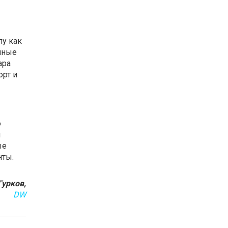
у как
мные
ара
орт и
ю
й
ые
нты.
Гурков,
DW