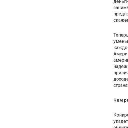
деньги
занима
предпр
скажем
Теперь
уменьш
каждо
Америк
амери
надеж
прилич
доходе
стран
Чем р
Конкре
упадет
облига