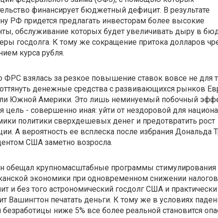
ельство финансирует бюджетный дефицит. В результате
ну РФ придется предлагать инвесторам более высокие
нты, обслуживание которых будет увеличивать дыру в бю
еры госдолга. К тому же сокращение притока долларов чр
ием курса рубля.
 ФРС взялась за резкое повышение ставок вовсе не для т
 оттянуть денежные средства с развивающихся рынков Ев
или Южной Америки. Это лишь неминуемый побочный эффе
я цель - совершенно иная: уйти от нездоровой для национ
ики политики сверхдешевых денег и предотвратить рост
ии. А вероятность ее всплеска после избрания Дональда 
ентом США заметно возросла.
он обещал крупномасштабные программы стимулирования
канской экономики при одновременном снижении налогов,
ит и без того астрономический госдолг США и практически
ит Вашингтон печатать деньги. К тому же в условиях паден
 безработицы ниже 5% все более реальной становится опа