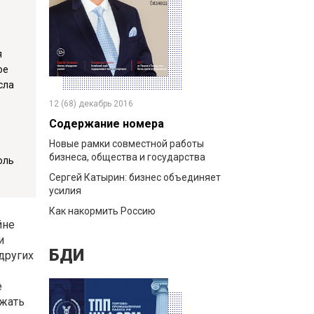
я
ое
сла
12 (68) декабрь 2016
Содержание номера
Новые рамки совместной работы
бизнеса, общества и государства
оль
Сергей Катырин: бизнес объединяет
усилия
Как накормить Россию
йне
и
БДИ
других
е
ржать