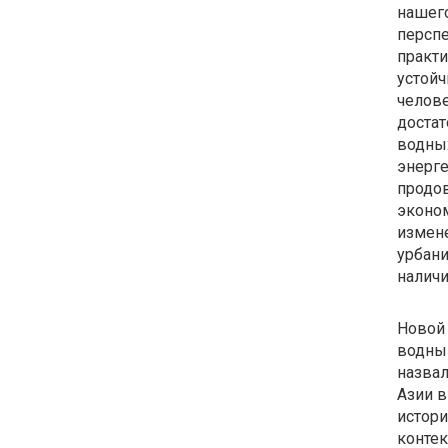
нашег
персп
практи
устойч
челове
достат
водных
энерге
продов
эконом
измене
урбани
наличи
Новой 
водным
назвал
Азии в
истори
контек