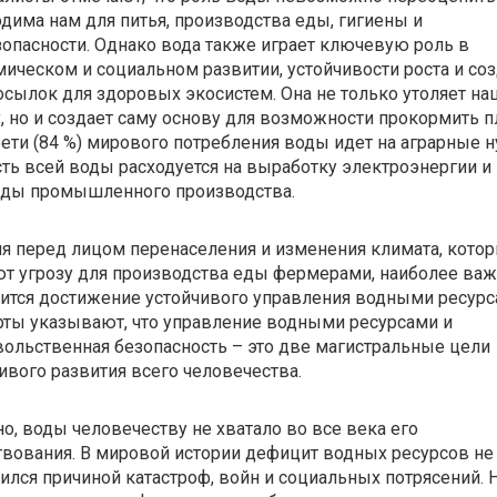
дима нам для питья, производства еды, гигиены и
опасности. Однако вода также играет ключевую роль в
ическом и социальном развитии, устойчивости роста и со
сылок для здоровых экосистем. Она не только утоляет на
 но и создает саму основу для возможности прокормить п
ети (84 %) мирового потребления воды идет на аграрные 
сть всей воды расходуется на выработку электроэнергии и 
жды промышленного производства.
я перед лицом перенаселения и изменения климата, кото
ют угрозу для производства еды фермерами, наиболее ва
ится достижение устойчивого управления водными ресурс
ты указывают, что управление водными ресурсами и
ольственная безопасность – это две магистральные цели
ивого развития всего человечества.
о, воды человечеству не хватало во все века его
вования. В мировой истории дефицит водных ресурсов не
ился причиной катастроф, войн и социальных потрясений. 