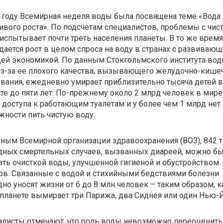
 году Всемирная неделя воды была посвящена теме «Вода
ивого роста». По подсчетам специалистов, проблемы с чис
испытывает почти треть населения планеты. В то же время
ается рост в целом спроса на воду в странах с развивающ
ей экономикой. По данным Стокгольмского института вод
из-за ее плохого качества, вызывающего желудочно-киш
вания, ежедневно умирает приблизительно тысяча детей в
те до пяти лет. По-прежнему около 2 млрд человек в мире
доступа к работающим туалетам и у более чем 1 млрд нет
ности пить чистую воду.
ным Всемирной организации здравоохранения (ВОЗ), 842 т
дных смертельных случаев, вызванных диареей, можно б
ть очисткой воды, улучшенной гигиеной и обустройством
ов. Связанные с водой и стихийными бедствиями болезни
но уносят жизни от 6 до 8 млн человек – таким образом,
 планете вымирает три Парижа, два Сиднея или один Нью-
листы отмечают, что роль воды невозможно переоценить