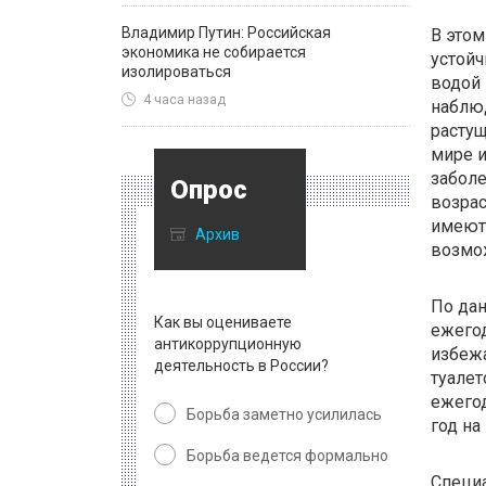
Владимир Путин: Российская
В этом
экономика не собирается
устойч
изолироваться
водой 
4 часа назад
наблюд
растущ
мире 
заболе
Опрос
возрас
имеют 
Архив
возмож
По дан
Как вы оцениваете
ежего
антикоррупционную
избежа
деятельность в России?
туалет
ежегод
Борьба заметно усилилась
год на
Борьба ведется формально
Специа