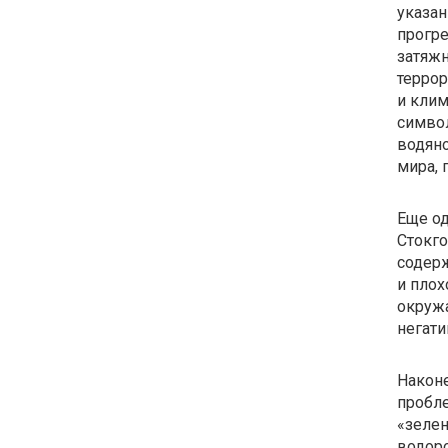
указан
прогре
затяж
террор
и кли
символ
водяно
мира, 
Еще од
Стокго
содер
и плох
окружа
негати
Наконе
пробле
«зелен
водоро