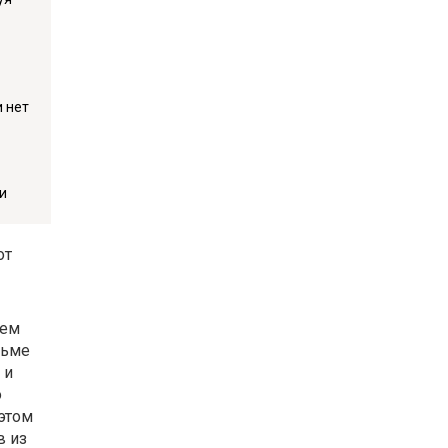
 нет
и
от
ием
льме
 и
о
этом
в из