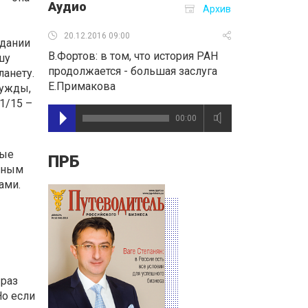
Аудио
Архив
20.12.2016 09:00
здании
В.Фортов: в том, что история РАН
шу
продолжается - большая заслуга
ланету.
Е.Примакова
нужды,
1/15 –
00:00
рые
ПРБ
жным
ами.
 раз
Но если