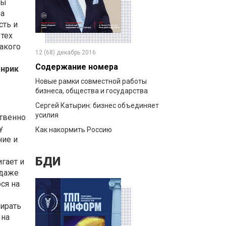
сы
ма
сть и
 тех
такого
12 (68) декабрь 2016
Содержание номера
нрик
Новые рамки совместной работы
бизнеса, общества и государства
Сергей Катырин: бизнес объединяет
усилия
ственно
у
Как накормить Россию
ние и
БДИ
гает и
 даже
ся на
бирать
 на