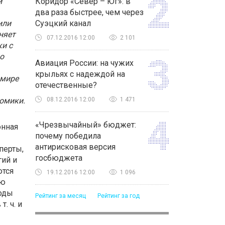
й
Коридор «Север – Юг»: в
два раза быстрее, чем через
или
Суэцкий канал
няет
07.12.2016 12:00
2 101
ки с
о
Авиация России: на чужих
крыльях с надеждой на
 мире
отечественные?
омики.
08.12.2016 12:00
1 471
«Чрезвычайный» бюджет:
онная
почему победила
антирисковая версия
перты,
госбюджета
гий и
ются
19.12.2016 12:00
1 096
ию
воды
Рейтинг за месяц
Рейтинг за год
. ч. и