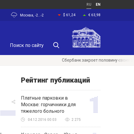
RU
EN
$ 61,24
€ 63,98
Москва, -2...-2
Сбербанк закроет половину своих отделений
Рейтинг публикаций
Платные парковки в
Москве: горчичники для
тяжелого больного
04.12.2016 00:03
2 275