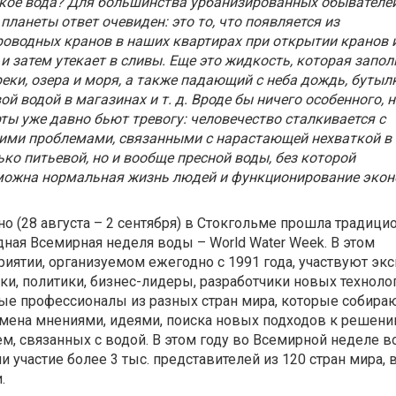
кое вода? Для большинства урбанизированных обывателе
планеты ответ очевиден: это то, что появляется из
оводных кранов в наших квартирах при открытии кранов 
и затем утекает в сливы. Еще это жидкость, которая запол
еки, озера и моря, а также падающий с неба дождь, бутыл
ой водой в магазинах и т. д. Вроде бы ничего особенного, н
ты уже давно бьют тревогу: человечество сталкивается с
ими проблемами, связанными с нарастающей нехваткой в
ько питьевой, но и вообще пресной воды, без которой
можна нормальная жизнь людей и функционирование экон
о (28 августа – 2 сентября) в Стокгольме прошла традици
ная Всемирная неделя воды – World Water Week. В этом
иятии, организуемом ежегодно с 1991 года, участвуют экс
ки, политики, бизнес-лидеры, разработчики новых техноло
е профессионалы из разных стран мира, которые собира
мена мнениями, идеями, поиска новых подходов к решен
м, связанных с водой. В этом году во Всемирной неделе 
и участие более 3 тыс. представителей из 120 стран мира, в т
.