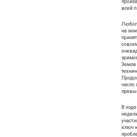
произв
всей п
Любопы
на зем
принят
совсем
очевид
зримог
Земле 
технич
Продов
число 
превыс
В ходе
недели
участн
ключ 
пробле