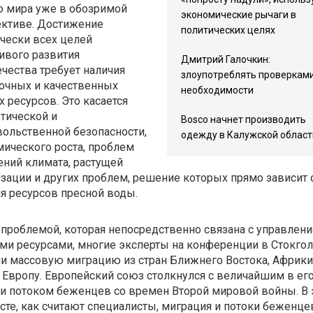
о мира уже в обозримой
экономические рычаги в
ективе. Достижение
политических целях
чески всех целей
ивого развития
Дмитрий Галочкин:
чества требует наличия
злоупотреблять проверками
очных и качественных
необходимости
 ресурсов. Это касается
тической и
Bosco начнет производить
ольственной безопасности,
одежду в Калужской област
ического роста, проблем
ний климата, растущей
зации и других проблем, решение которых прямо зависит 
я ресурсов пресной воды.
проблемой, которая непосредственно связана с управлен
и ресурсами, многие эксперты на конференции в Стокго
и массовую миграцию из стран Ближнего Востока, Африки
 Европу. Европейский союз столкнулся с величайшим в ег
и потоком беженцев со времен Второй мировой войны. В 
сте, как считают специалисты, миграция и потоки беженце