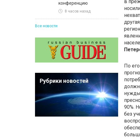
в пре
конференцию
носили
8 часов назад
нехват
другая
Все новости
регион
явлен
населе
Петер
По его
прогно
потреб
Рубрики новостей
должно
нужды
пресно
90%. Н
без уч
воспро
обеспе
больше