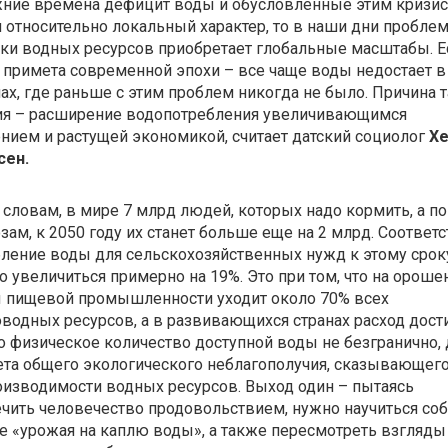
жние времена дефицит воды и обусловленные этим кризи
 относительно локальный характер, то в наши дни пробле
ки водных ресурсов приобретает глобальные масштабы. Е
 примета современной эпохи – все чаще воды недостает в
ах, где раньше с этим проблем никогда не было. Причина 
ия – расширение водопотребления увеличивающимся
нием и растущей экономикой, считает датский социолог
Хе
сен
.
 словам, в мире 7 млрд людей, которых надо кормить, а по
зам, к 2050 году их станет больше еще на 2 млрд. Соответ
ление воды для сельскохозяйственных нужд к этому срок
 увеличиться примерно на 19%. Это при том, что на ороше
 пищевой промышленности уходит около 70% всех
водных ресурсов, а в развивающихся странах расход дости
о физическое количество доступной воды не безгранично,
ета общего экологического неблагополучия, сказывающего
изводимости водных ресурсов. Выход один – пытаясь
чить человечество продовольствием, нужно научиться со
 «урожая на каплю воды», а также пересмотреть взгляды