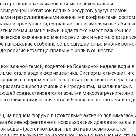
ных регионов в значительной мере обусловлены
ссирующей нехваткой водных ресурсов, усугубляемой
ными и разрушительными военными конфликтами, ростом
изма и преступности, социально-политической нестабильн
матическими изменениями.
Вода также имеет важнейшее
ическое значение во многих религиях и местных традиция
е напряжение особенно остро ощущается во многих регио
где религия играет центральную роль в обществе.
ной важной темой, поднятой на Всемирной неделе воды в
льме, стала вода и фармацевтика. Эксперты отмечают, что
жащиеся в современных лекарствах практически нераств
о разлагающиеся активные ингредиенты, накапливаясь в
ющей среде, становятся опасными микрозагрязнителями,
вно влияющими на качество и безопасность питьевой вод
ц, на водном форуме в Стокгольме активно поднималась 
ма более эффективного использования дождевой воды и т
ой воды» (застойной воды, где активно размножаются
сли, что вызывает её цветение). По мнению ученых, это 