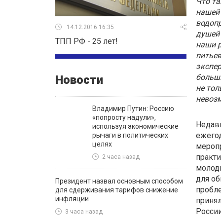
Что та
нашей 
водопр
14.12.2016 16:35
душей 
ТПП РФ - 25 лет!
наши р
питьев
экспер
больш
Новости
не тол
невоз
Владимир Путин: Россию
«попросту надули»,
Недавн
используя экономические
ежегод
рычаги в политических
целях
меропр
практи
2 часа назад
молоды
для об
Президент назвал основным способом
пробле
для сдерживания тарифов снижение
инфляции
принял
России
3 часа назад