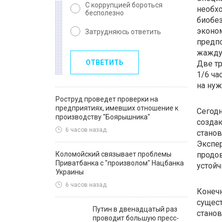
С коррупцией бороться
необхо
бесполезно
биобез
эконом
Затрудняюсь ответить
предпо
жажду,
ОТВЕТИТЬ
Две тр
1/6 ча
на ну
Роструд проведет проверки на
предприятиях, имевших отношение к
Сегодн
производству "Боярышника"
созда
6 часов назад
станов
Экспер
Коломойский связывает проблемы
продов
Приватбанка с "произволом" Нацбанка
устойч
Украины
6 часов назад
Конечн
сущест
Путин в двенадцатый раз
станов
проводит большую пресс-