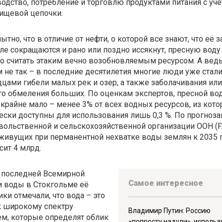
одство, потребление и торговлю продуктами питания с уч
ищевой цепочки.
тно, что в отличие от нефти, о которой все знают, что её 
ле сокращаются и рано или поздно иссякнут, пресную воду
о считать этаким вечно возобновляемым ресурсом. А ведь
 не так – в последние десятилетия многие люди уже стал
цами гибели малых рек и озер, а также заболачивания или
о обмеления больших. По оценкам экспертов, пресной во
крайне мало – менее 3% от всех водных ресурсов, из кот
ески доступны для использования лишь 0,3 %. По прогноз
ольственной и сельскохозяйственной организации ООН (F
живущих при перманентной нехватке воды землян к 2035 
ит 4 млрд.
 последней Всемирной
Самое интересное
 воды в Стокгольме её
ики отмечали, что вода – это
к широкому спектру
Владимир Путин: Россию
м, которые определят облик
«попросту надули», использ