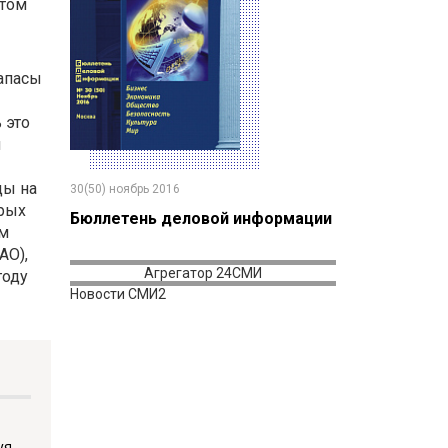
етом
запасы
 это
и
ды на
30(50) ноябрь 2016
орых
Бюллетень деловой информации
ам
AO),
Агрегатор 24СМИ
году
Новости СМИ2
уя