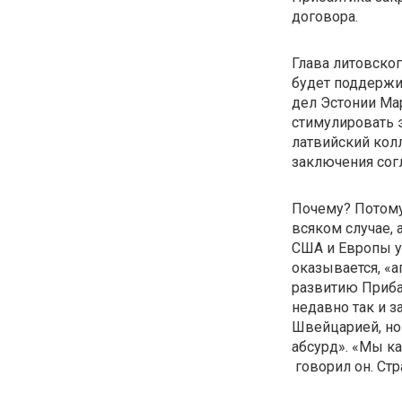
договора.
Глава литовско
будет поддержив
дел Эстонии Ма
стимулировать 
латвийский кол
заключения сог
Почему? Потому 
всяком случае,
США и Европы ук
оказывается, «
развитию Приба
недавно так и з
Швейцарией, но 
абсурд». «Мы к
говорил он. Стр