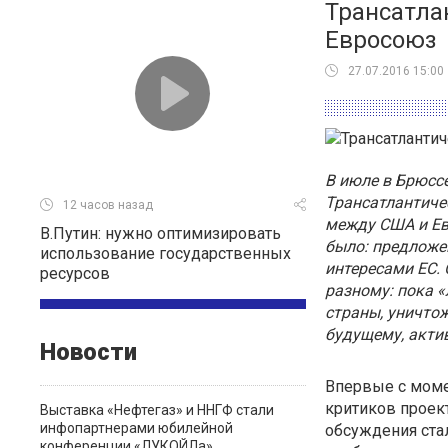
Трансатла
Евросоюз
27.07.2016 15:00
В июле в Брюсс
Трансатлантиче
12 часов назад
между США и Ев
В.Путин: нужно оптимизировать
было: предложе
использование государственных
интересами ЕС. 
ресурсов
разному: пока 
страны, уничто
будущему, акти
Новости
Впервые с моме
критиков проект
Выставка «Нефтегаз» и ННГФ стали
инфопартнерами юбилейной
обсуждения ста
конференции «ЛУКОЙЛа»