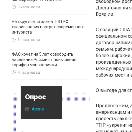
свободном дост
Достаточно ли э
3 часа назад
Вряд ли.
На «круглом столе» в ТПП РФ
«нарисовали» портрет современного
С позиций США 
интуриста
официальном са
3 часа назад
договор написа
семьям, рабочи
ФАС хочет на 5 лет освободить
более широкий д
население России от повышения
произведённых 
тарифов монополиями
международной 
4 часа назад
рабочих мест и
О выгоде для ст
Опрос
Предположим, а
Архив
американцам и г
прелесть заклю
TTIP «укрепит н
«поможет нашим