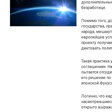
дополнительные
безработице.
Помимо того, до
государства, пр
народа, мешают
европейцев успо
проекту получае
диктовать поли
Такая практика 
соглашениях. На
пытается отсуд
его решение по 
японской Фукус
Логично, что е
насмотревшиеся
открыто выража