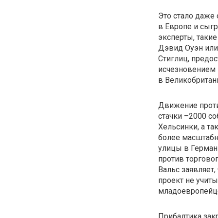
Это стало даже
в Европе и сыгр
эксперты, таки
Дэвид Оуэн или
Стиглиц, предос
исчезновением 
в Великобритан
Движение проти
стачки –2000 с
Хельсинки, а та
более масштабн
улицы в Герман
против торгово
Вальс заявляет
проект не учит
младоевропейце
Прибалтика зак