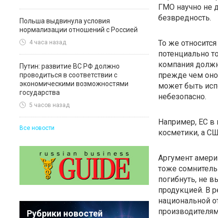
ГМО научно не д
безвредность.
Польша выдвинула условия
нормализации отношений с Россией
То же относитс
4 часа назад
потенциально т
компания должн
Путин: развитие ВС РФ должно
прежде чем оно
проводиться в соответствии с
экономическими возможностями
может быть испо
государства
небезопасно.
5 часов назад
Например, ЕС в
Все новости
косметики, а СШ
Аргумент амери
тоже сомнитель
погибнуть, не 
продукцией. В р
национальной о
производителям
Рубрики новостей