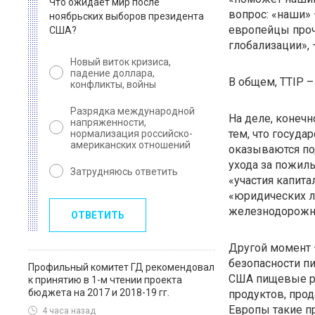
Что ожидает мир после
вопрос: «наши» 
ноябрьских выборов президента
европейцы проч
США?
глобализации», –
Новый виток кризиса,
падение доллара,
В общем, TTIP –
конфликты, войны
Разрядка международной
На деле, конечн
напряженности,
тем, что госуд
нормализация российско-
американских отношений
оказываются под
ухода за пожил
Затрудняюсь ответить
«участия капит
«юридических л
железнодорожны
ОТВЕТИТЬ
Другой момент 
безопасности п
Профильный комитет ГД рекомендовал
США пищевые ре
к принятию в 1-м чтении проекта
бюджета на 2017 и 2018-19 гг.
продуктов, про
Европы такие п
4 часа назад