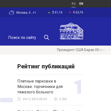
RU
EN
$ 61,16
€ 63,76
Москва, 0...+1
Президент США Барак Обама запретил
Рейтинг публикаций
Платные парковки в
Москве: горчичники для
тяжелого больного
04.12.2016 00:03
2 262