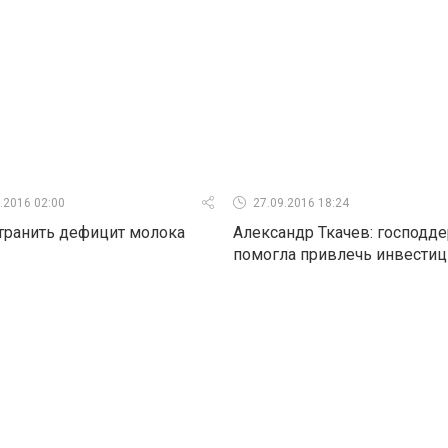
.2016 02:00
27.09.2016 18:24
транить дефицит молока
Александр Ткачев: господд
помогла привлечь инвести