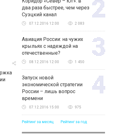
Коридор «Север – Юг»: в
два раза быстрее, чем через
Суэцкий канал
07.12.2016 12:00
2 083
Авиация России: на чужих
крыльях с надеждой на
отечественные?
08.12.2016 12:00
1 450
ержка
Запуск новой
ции
экономической стратегии
России – лишь вопрос
времени
07.12.2016 15:00
975
Рейтинг за месяц
Рейтинг за год