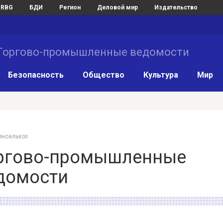
RBG
БДИ
Регион
Деловой мир
Издательство
Торгово-промышленные ведомости
Безопасность
Общество
Культура
Мир
нсельхоз
ргово-промышленные
домости