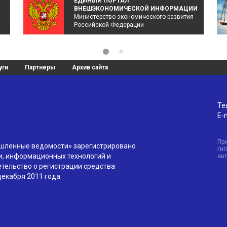
ЕДИНЫЙ ПОРТАЛ
ВНЕШЭКОНОМИЧЕСКОЙ ИНФОРМАЦИИ
Министерство экономического развития
Российской Федерации
уги
Партнеры
Архив сайта
Те
E-m
Пр
ышленные ведомости» зарегистрировано
гип
и, информационных технологий и
ав
тельство о регистрации средства
екабря 2011 года.