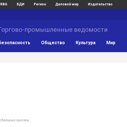
RBG
БДИ
Регион
Деловой мир
Издательство
Торгово-промышленные ведомости
Безопасность
Общество
Культура
Мир
обальные вызовы