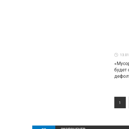
13.01
«Мусор
будет 
дефол
1