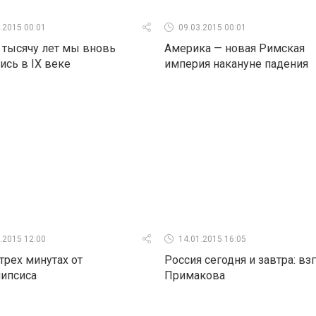
.2015 00:01
09.03.2015 00:01
 тысячу лет мы вновь
Америка — новая Римская
ись в IX веке
империя накануне падения
.2015 12:00
14.01.2015 16:05
трех минутах от
Россия сегодня и завтра: вз
липсиса
Примакова