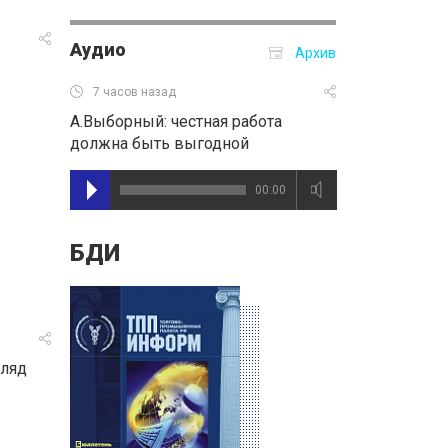
Аудио
Архив
7 часов назад
А.Выборный: честная работа
должна быть выгодной
00:00
БДИ
гляд