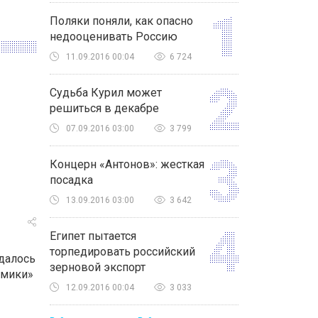
Поляки поняли, как опасно
недооценивать Россию
11.09.2016 00:04
6 724
Судьба Курил может
решиться в декабре
07.09.2016 03:00
3 799
Концерн «Антонов»: жесткая
посадка
13.09.2016 03:00
3 642
Египет пытается
торпедировать российский
далось
зерновой экспорт
омики»
12.09.2016 00:04
3 033