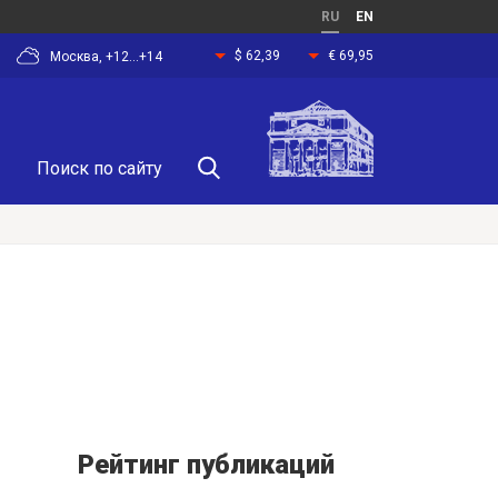
RU
EN
$ 62,39
€ 69,95
Москва, +12...+14
Рейтинг публикаций