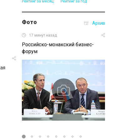
Рейтинг за месяц
Рейтинг за год
Фото
Архив
17 минут назад
5 часов назад
Российско-монакский бизнес-
Выставка «Мир
форум
финансисты т
кая