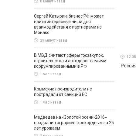
0 минут назад
Сергей Катырин: бизнес РФ может
найти интересные ниши для
взаимодействия с партнерами из
Монако
29 минут назад
В МВД считают сферы госзакупок,
12.08
строительства и автодорог самыми
Россия
коррумпированными в РФ
1 час назад
Крымские производители не
пострадали от санкций ЕС
1 час назад
Медведев на «Золотой осени-2016»
поздравил аграриев с рекордным за 25
лет урожаем