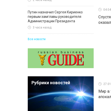
2 часа назад
04.04
Путин назначил Сергея Кириенко
первым замглавы руководителя
Спустя
Администрации Президента
оказал
3 часа назад
Все новости
Рубрики новостей
27.01
Мир в 
апока