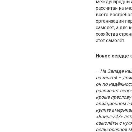
международный 
рассчитан на м
всего востребов
организации пе
самолёт, а для
хозяйства стра
этот самолёт.
Новое сердце 
– На Западе наш
начинкой – двиг
он по надёжнос
развивает скоро
кроме преслову
авиационном зав
купите американ
«Боинг-747» лет
самолёты с нул
великолепной 