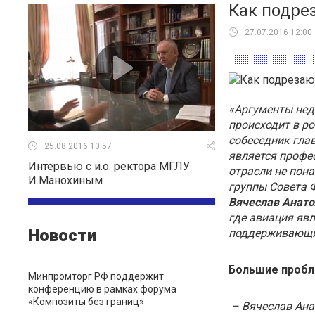
Как подре
27.07.2016 12:00
«Аргументы нед
происходит в р
собеседник гла
25.08.2016 10:57
является профе
Интервью с и.о. ректора МГЛУ
отрасли не пон
И.Манохиным
группы Совета 
Вячеслав Анат
где авиация яв
Новости
поддерживающих
Большие пробл
Минпромторг РФ поддержит
конференцию в рамках форума
«Композиты без границ»
– Вячеслав Ана