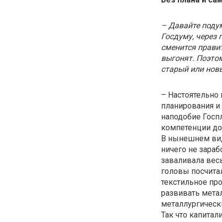
– Давайте поду
Госдуму, через 
сменится правит
выгонят. Поэтом
старый или нов
– Настоятельно
планирования и
наподобие Госп
компетенции д
В нынешнем виде
ничего не зараб
заваливала вес
головы посчита
текстильное про
развивать мета
металлургически
Так что капитал