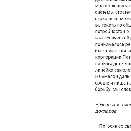
малополезном ви
системы стратег
отрасль не мож
вытекать из об
потребностей. 
в классической 
принималось ре
бывший главный
корпорации Пого
производственн
линейка самолё
На «малой дальн
средняя ниша по
борьбу, мы спо
– Неплохая ниш
долларов.
– Погосян со с