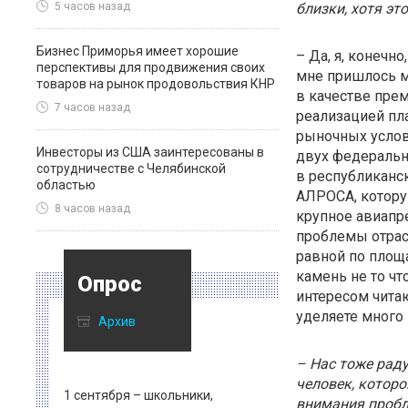
близки, хотя эт
5 часов назад
Бизнес Приморья имеет хорошие
– Да, я, конечн
перспективы для продвижения своих
мне пришлось м
товаров на рынок продовольствия КНР
в качестве пре
7 часов назад
реализацией пл
рыночных услов
Инвесторы из США заинтересованы в
двух федеральн
сотрудничестве с Челябинской
в республиканс
областью
АЛРОСА, котору
8 часов назад
крупное авиапре
проблемы отрас
равной по площ
камень не то ч
Опрос
интересом читаю
уделяете много 
Архив
– Нас тоже раду
человек, которо
1 сентября – школьники,
внимания пробл