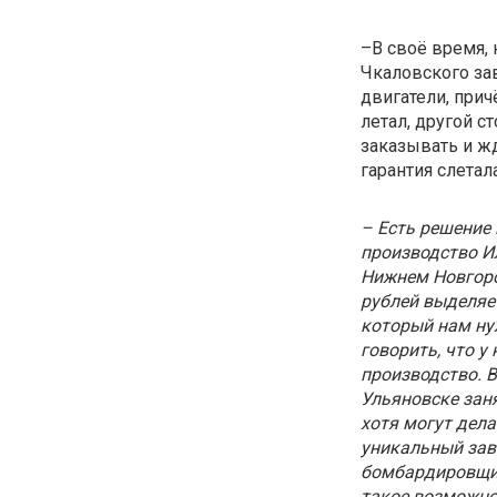
–В своё время, 
Чкаловского зав
двигатели, прич
летал, другой с
заказывать и жд
гарантия слетала
– Есть решение 
производство И
Нижнем Новгоро
рублей выделяе
который нам ну
говорить, что у
производство. В
Ульяновске зан
хотя могут дела
уникальный зав
бомбардировщик
такое возможно