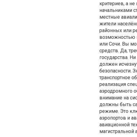
критериев, а не
начальниками с
местные авиали
жители населённ
районных или ре
возможностью п
или Сочи. Вы мо
средств. Да, тр
государства. Ни
должен исчезнут
безопасности. З
транспортное об
реализация спе
аэродромного о
внимание на си
должны быть с
режиме. Это кл
аэропортов и ав
авиационной тех
магистральной 