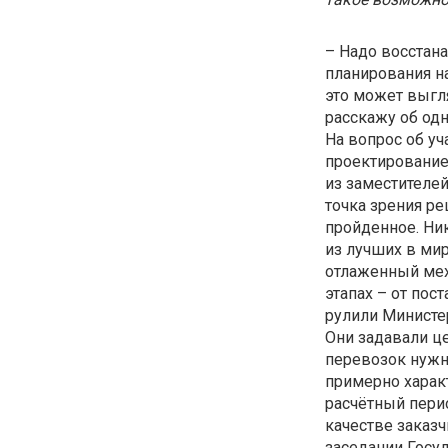
– Надо восстана
планирования на
это может выгл
расскажу об одн
На вопрос об уч
проектирование
из заместителей
точка зрения р
пройденное. Ник
из лучших в ми
отлаженный мех
этапах – от пос
рулили Министе
Они задавали це
перевозок нужны
примерно характ
расчётный перио
качестве заказч
заседании Госу