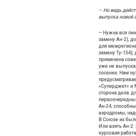
– Но ведь дейс
выпуска новой а
– Нужна вся лин
замену Ан-2), до
для межрегионал
замену Ту‑154);
применена совет
уже не выпускаю
сосенке. Нам н
предусматривае
«Суперджет» и М
сторона дела: д
первоочередные
Ан‑24, способн
аэродромы, над
В Союзе их было
Или взять Ан-2.
курсовая работа