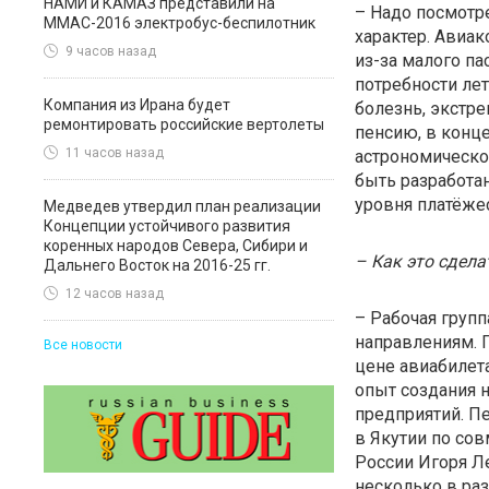
НАМИ и КАМАЗ представили на
– Надо посмотр
ММАС-2016 электробус-беспилотник
характер. Авиа
9 часов назад
из-за малого па
потребности лета
Компания из Ирана будет
болезнь, экстр
ремонтировать российские вертолеты
пенсию, в конце
11 часов назад
астрономическо
быть разработа
уровня платёже
Медведев утвердил план реализации
Концепции устойчивого развития
коренных народов Севера, Сибири и
– Как это сдела
Дальнего Восток на 2016-25 гг.
12 часов назад
– Рабочая груп
направлениям. 
Все новости
цене авиабилет
опыт создания 
предприятий. Пе
в Якутии по со
России Игоря Ле
несколько в раз