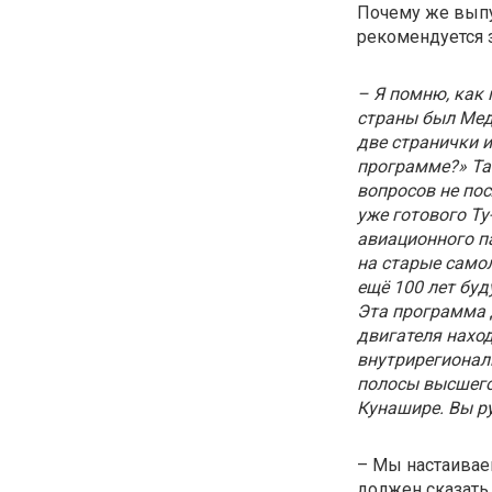
Почему же выпус
рекомендуется 
– Я помню, как
страны был Мед
две странички и
программе?» Там
вопросов не пос
уже готового Т
авиационного па
на старые самол
ещё 100 лет буд
Эта программа 
двигателя наход
внутрирегионал
полосы высшего 
Кунашире. Вы р
– Мы настаиваем
должен сказать