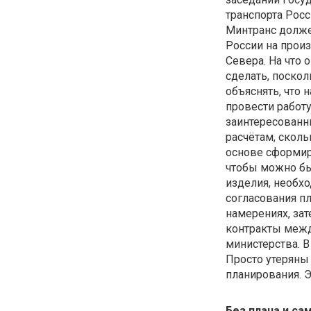
транспорта Рос
Минтранс долж
России на прои
Севера. На что 
сделать, поско
объяснять, что 
провести работ
заинтересован
расчётам, сколь
основе сформир
чтобы можно бы
изделия, необх
согласования п
намерениях, за
контракты межд
министерства. 
Просто утеряны 
планирования. 
Без плана и са