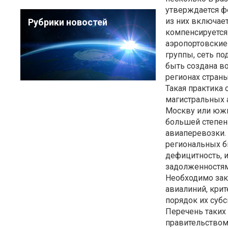
утверждается ф
из них включает
Рубрики новостей
компенсируется 
аэропортовские
группы, сеть п
быть создана в
регионах страны
Такая практика 
магистральных 
Москву или южн
большей степен
авиаперевозки. 
региональных б
дефицитность, 
задолженностям
Необходимо зак
авиалиний, кри
порядок их субс
Перечень таких
правительством