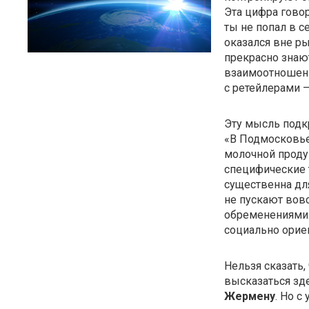
Эта цифра говор
ты не попал в се
оказался вне ры
прекрасно знают
взаимоотношен
с ретейлерами —
Эту мысль подк
«В Подмосковье
молочной проду
специфические 
существенна для
не пускают вов
обременениями.
социально орие
Нельзя сказать,
высказаться зд
Жермену
. Но с