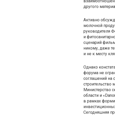
взаимоотношени
другого материа
Активно обсужд
молочной проду
руководителя Ф
и фитосанитарн
сценарий фильм
никому, даже те
и не к месту кл
Однако констат
форума не огра
соглашений на 
строительство 
Министерство с
области и «Dan
в рамках форми
инвестиционных
Сегодняшняя п