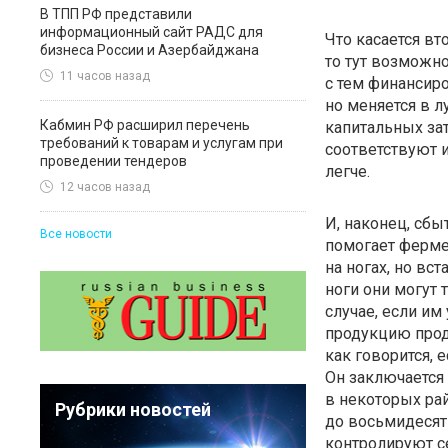
В ТПП РФ представили
информационный сайт РАДС для
Что касается в
бизнеса России и Азербайджана
то тут возможно
11 часов назад
с тем финансир
но меняется в л
Кабмин РФ расширил перечень
капитальных за
требований к товарам и услугам при
соответствуют 
проведении тендеров
легче.
12 часов назад
И, наконец, сбы
Все новости
помогает ферм
на ногах, но вст
ноги они могут 
случае, если им
продукцию прода
как говорится, 
Он заключается 
в некоторых ра
Рубрики новостей
до восьмидесят
контролируют с