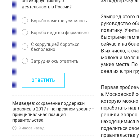
за поддержку а
антикоррупционную
деятельность в России?
Зампред этого 
Борьба заметно усилилась
руководство об
политику. Учиты
Борьба ведется формально
быстрыми темпа
сейчас и на бол
С коррупцией бороться
бесполезно
В их число, к с
молока и молочн
Затрудняюсь ответить
узкие места. П
свел их в три г
ОТВЕТИТЬ
Первая проблема
в Московской об
которую можно
Медведев: сохранение поддержки
поработать над 
аграриев в 2017 г. на прежнем уровне –
решили вопрос н
принципиальная позиция
правительства
находящимися в
поделиться сво
9 часов назад
правительства у