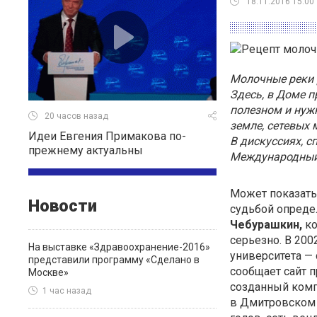
18.11.2016 15:00
Молочные реки 
Здесь, в Доме п
полезном и нужн
20 часов назад
земле, сетевых 
Идеи Евгения Примакова по-
В дискуссиях, с
прежнему актуальны
Международный
Может показать
Новости
судьбой опред
Чебурашкин,
ко
серьезно. В 200
На выставке «Здравоохранение-2016»
университета — 
представили программу «Сделано в
сообщает сайт 
Москве»
созданный ком
1 час назад
в Дмитровском