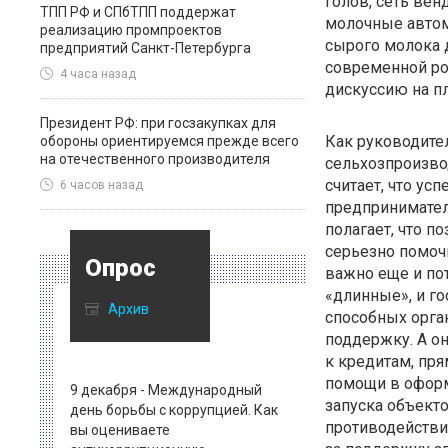
голов, сеть ве
ТПП РФ и СПбТПП поддержат
молочные автом
реализацию промпроектов
сырого молока д
предприятий Санкт-Петербурга
современной ро
4 часа назад
дискуссию на п
Президент РФ: при госзакупках для
Как руководите
обороны ориентируемся прежде всего
на отечественного производителя
сельхозпроизво
считает, что ус
6 часов назад
предпринимателя
полагает, что п
серьезно помочь
Опрос
важно еще и по
«длинные», и го
Архив
способных орга
поддержку. А о
к кредитам, пря
помощи в оформ
9 декабря - Международный
запуска объект
день борьбы с коррупцией. Как
противодействия
вы оцениваете